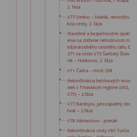
I/66 Brezno – obchvat, I. etapa,
2. fáza
I/77 Smilno – Svidník, rekonštru
kcia cesty, 2. fáza
Stavebné a bezpečnostné opatr
enia na zníženie nehodovosti m
edzinárodného cestného ťahu E
371 na ceste I/73 Šarišský Štiav
nik – Hunkovce, 2. fáza
I/11 Čadca – most 208
Rekonštrukcia betónových vozo
viek v Trnavskom regióne (I/62,
I/75) – 2.fáza
I/77 Bardejov, juhozápadný obc
hvat – 2.fáza
I/78 Námestovo - prieťah
Rekonštrukcia cesty I/65 Turčia