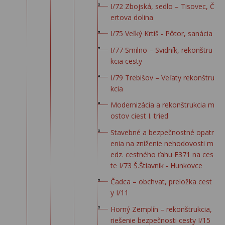
I/72 Zbojská, sedlo – Tisovec, Č
ertova dolina
I/75 Veľký Krtíš - Pôtor, sanácia
I/77 Smilno – Svidník, rekonštru
kcia cesty
I/79 Trebišov – Veľaty rekonštru
kcia
Modernizácia a rekonštrukcia m
ostov ciest I. tried
Stavebné a bezpečnostné opatr
enia na zníženie nehodovosti m
edz. cestného ťahu E371 na ces
te I/73 Š.Štiavnik - Hunkovce
Čadca – obchvat, preložka cest
y I/11
Horný Zemplín – rekonštrukcia,
riešenie bezpečnosti cesty I/15