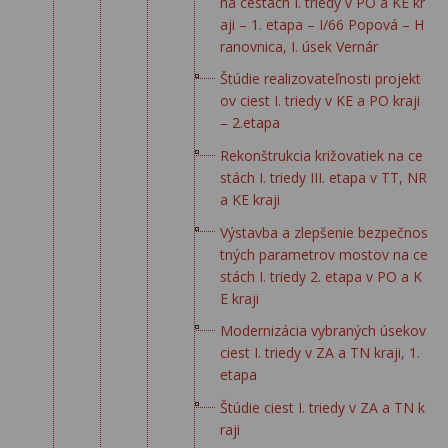
na cestách I. triedy v PO a KE kr
aji – 1. etapa – I/66 Popová – H
ranovnica, I. úsek Vernár
Štúdie realizovateľnosti projekt
ov ciest I. triedy v KE a PO kraji
– 2.etapa
Rekonštrukcia križovatiek na ce
stách I. triedy III. etapa v TT, NR
a KE kraji
Výstavba a zlepšenie bezpečnos
tných parametrov mostov na ce
stách I. triedy 2. etapa v PO a K
E kraji
Modernizácia vybraných úsekov
ciest I. triedy v ZA a TN kraji, 1.
etapa
Štúdie ciest I. triedy v ZA a TN k
raji