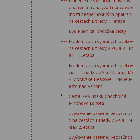
Riadenie bezpečnosti, návrhové
opatrenia a analýza financovate
ľnosti bezpečnostných opatrení
na cestách I. triedy, II. etapa
I/68 Plavnica, preložka cesty
Modernizácia vybraných úsekov
na cestách I. triedy v PO a KE kr
aji – 1. etapa
Modernizácia vybraných úsekov
ciest I. triedy v ZA a TN kraji, I/5
4 Moravské Lieskové – Nové M
esto nad Váhom
Cesta I/9 v úseku Chocholná –
Mníchova Lehota
Zvyšovanie pasívnej bezpečnos
ti na cestách I. triedy v ZA a TN
kraji 2. etapa
Zvyšovanie pasívnej bezpečnos