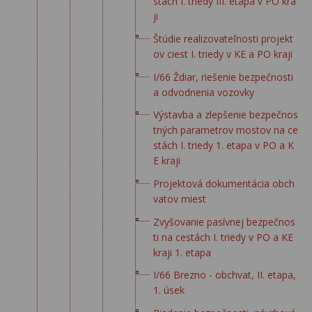
stách I. triedy III. etapa v PO kra
ji
Štúdie realizovateľnosti projekt
ov ciest I. triedy v KE a PO kraji
I/66 Ždiar, riešenie bezpečnosti
a odvodnenia vozovky
Výstavba a zlepšenie bezpečnos
tných parametrov mostov na ce
stách I. triedy 1. etapa v PO a K
E kraji
Projektová dokumentácia obch
vatov miest
Zvyšovanie pasívnej bezpečnos
ti na cestách I. triedy v PO a KE
kraji 1. etapa
I/66 Brezno - obchvat, II. etapa,
1. úsek