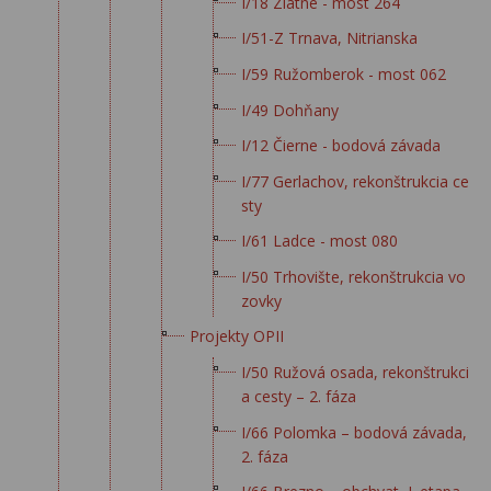
I/18 Zlatné - most 264
I/51-Z Trnava, Nitrianska
I/59 Ružomberok - most 062
I/49 Dohňany
I/12 Čierne - bodová závada
I/77 Gerlachov, rekonštrukcia ce
sty
I/61 Ladce - most 080
I/50 Trhovište, rekonštrukcia vo
zovky
Projekty OPII
I/50 Ružová osada, rekonštrukci
a cesty – 2. fáza
I/66 Polomka – bodová závada,
2. fáza