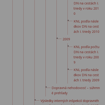
DN na cestách I.
triedy v roku 201
0
KNL podľa násle
dkov DN na cest
ách I. triedy 2010
2009
KNL podľa počtu
DN na cestách I.
triedy v roku 200
9
KNL podľa násle
dkov DN na cest
ách I. triedy 2009
Dopravná nehodovosť – súhrnn
é prehľady
Výsledky interných inšpekcií dopravnéh