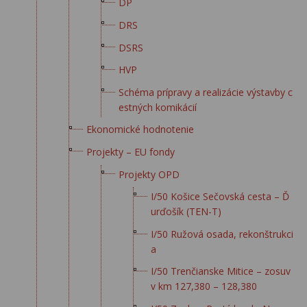
DP
DRS
DSRS
HVP
Schéma prípravy a realizácie výstavby c
estných komikácií
Ekonomické hodnotenie
Projekty – EU fondy
Projekty OPD
I/50 Košice Sečovská cesta – Ď
urďošík (TEN-T)
I/50 Ružová osada, rekonštrukci
a
I/50 Trenčianske Mitice – zosuv
v km 127,380 – 128,380