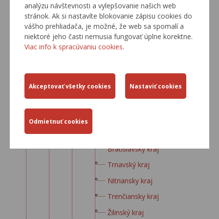
analýzu návštevnosti a vylepšovanie našich web
Trnavský kraj
stránok. Ak si nastavíte blokovanie zápisu cookies do
vášho prehliadača, je možné, že web sa spomalí a
Nitriansky kraj
niektoré jeho časti nemusia fungovať úplne korektne.
Trenčiansky kraj
Viac info k spracúvaniu cookies.
Žilinský kraj
Banskobystrický kraj
Prešovský kraj
Košický kraj
Celoštátny smerový dopravný priesku
m vonkajšej dopravy v SR rok 2007
Bratislavský kraj
Trnavský kraj
Nitriansky kraj
Trenčiansky kraj
Žilinský kraj