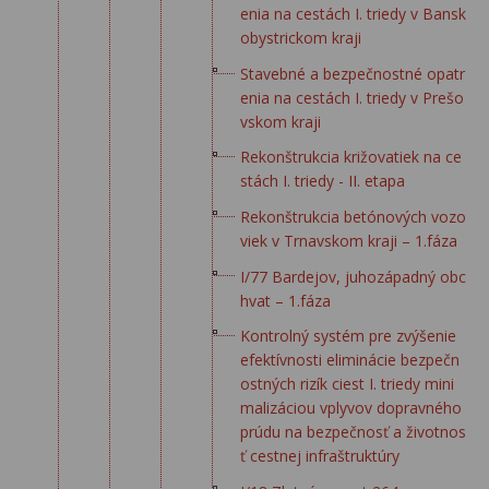
enia na cestách I. triedy v Bansk
obystrickom kraji
Stavebné a bezpečnostné opatr
enia na cestách I. triedy v Prešo
vskom kraji
Rekonštrukcia križovatiek na ce
stách I. triedy - II. etapa
Rekonštrukcia betónových vozo
viek v Trnavskom kraji – 1.fáza
I/77 Bardejov, juhozápadný obc
hvat – 1.fáza
Kontrolný systém pre zvýšenie
efektívnosti eliminácie bezpečn
ostných rizík ciest I. triedy mini
malizáciou vplyvov dopravného
prúdu na bezpečnosť a životnos
ť cestnej infraštruktúry