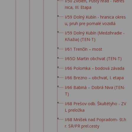
I/50 Zvolen, Pustý hrad - Neres
nica, III. Etapa
I/59 Dolný Kubín - hranica okres
u, pruh pre pomalé vozidlá
I/59 Dolný Kubín (Medzihradie -
Kňažia) (TEN-T)
I/61 Trenčín – most
I/65D Martin obchvat (TEN-T)
I/66 Polomka – bodová závada
I/66 Brezno – obchvat, I. etapa
I/66 Babiná – Dobrá Niva (TEN-
T)
I/68 Prešov odb. Škultétyho - ZV
L preložka
I/68 Mníšek nad Popradom- št.h
r. SR/PR prel.cesty