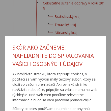
Celoštátne sčítanie dopravy v roku 201
5
Bratislavský kraj
Trnavský kraj
Nitriansky kraj
Trenčiansky kraj
SKÔR AKO ZAČNEME:
Žilinský kraj
NAHLIADNITE DO SPRACOVANIA
Banskobystrický kraj
VAŠICH OSOBNÝCH ÚDAJOV
Prešovský kraj
Košický kraj
Ak navštívite stránku, ktorá zapisuje cookies, v
počítači sa vám vytvorí malý textový súbor, ktorý sa
Celoštátne sčítanie dopravy v roku 201
uloží vo vašom prehliadači. Ak rovnakú stránku
5 - popis sčítacích úsekov
navštívite nabudúce, pripojíte sa vďaka nemu na web
rýchlejšie. Náš web vám ponúkne relevantné
Celoštátne sčítanie dopravy v roku 201
informácie a bude sa vám pracovať jednoduchšie.
0
Bratislavský kraj
Súbory cookies používame najmä na anonymnú