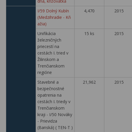
dná, križovatka
I/59 Dolný Kubín
4,470
2015
(Medzihradie - Kň
ažia)
Unifikácia
15 ks
2015
železničných
priecestí na
cestách I. tried v
Žilinskom a
Trenčianskom
regióne
Stavebné a
21,962
2015
bezpečnostné
opatrenia na
cestách I. triedy v
Trenčianskom
kraji - I/50 Nováky
- Prievidza
(Banská) ( TEN-T )