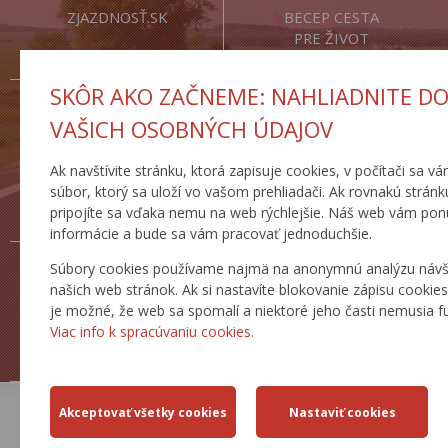
ZJAZDNOSŤ.SK
BECEP CESTA
PRE ŽIVOT
SKÔR AKO ZAČNEME: NAHLIADNITE D
VAŠICH OSOBNÝCH ÚDAJOV
Ak navštívite stránku, ktorá zapisuje cookies, v počítači sa v
CESTNÁ
DOPRAVNÉ
súbor, ktorý sa uloží vo vašom prehliadači. Ak rovnakú stránk
DATABANKA
INŽINIERSTVO
pripojíte sa vďaka nemu na web rýchlejšie. Náš web vám pon
informácie a bude sa vám pracovať jednoduchšie.
Súbory cookies používame najmä na anonymnú analýzu návšt
našich web stránok. Ak si nastavíte blokovanie zápisu cookie
je možné, že web sa spomalí a niektoré jeho časti nemusia f
Viac info k spracúvaniu cookies.
ŽIADOSTI
TLAČOVÉ SPRÁVY
AKTUÁLNE