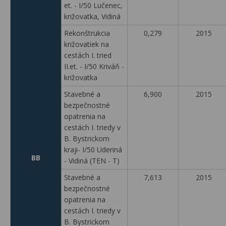
et. - I/50 Lučenec,
križovatka, Vidiná
Rekonštrukcia
0,279
2015
križovatiek na
cestách I. tried
II.et. - I/50 Kriváň -
križovatka
Stavebné a
6,900
2015
bezpečnostné
opatrenia na
cestách I. triedy v
B. Bystrickom
kraji- I/50 Uderiná
BB
- Vidiná (TEN - T)
Stavebné a
7,613
2015
bezpečnostné
opatrenia na
cestách I. triedy v
B. Bystrickom