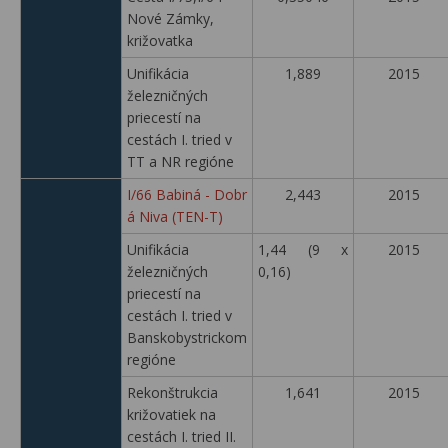
Nové Zámky,
križovatka
Unifikácia
1,889
2015
železničných
priecestí na
cestách I. tried v
TT a NR regióne
I/66 Babiná - Dobr
2,443
2015
á Niva (TEN-T)
Unifikácia
1,44 (9 x
2015
železničných
0,16)
priecestí na
cestách I. tried v
Banskobystrickom
regióne
Rekonštrukcia
1,641
2015
križovatiek na
cestách I. tried II.