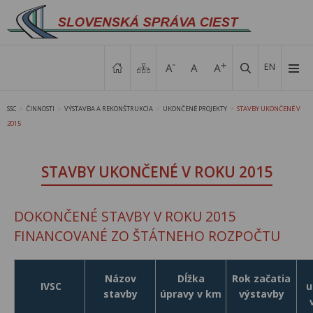
EN
SSC
ČINNOSTI
VÝSTAVBA A REKONŠTRUKCIA
UKONČENÉ PROJEKTY
STAVBY UKONČENÉ V
>
>
>
>
2015
STAVBY UKONČENÉ V ROKU 2015
DOKONČENÉ STAVBY V ROKU 2015
FINANCOVANÉ ZO ŠTÁTNEHO ROZPOČTU
Názov
Dĺžka
Rok začatia
IVSC
u
stavby
úpravy v km
výstavby