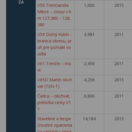
ZA
I/50 Trenčianske
1,000
2015
Mitice – zosuv v k
m 127,380 – 128,
380
I/59 Dolný Kubín -
3,981
2011
hranica okresu, pr
uh pre pomalé vo
zidlá
I/61 Trenčín – mo
2,450
2011
st
I/65D Martin obch
4,256
2015
vat (TEN-T)
Čadca – obchvat,
0,800
2011
preložka cesty I/1
1
Stavebné a bezpe
14,184
2015
čnostné opatrenia
na cestách I. tried