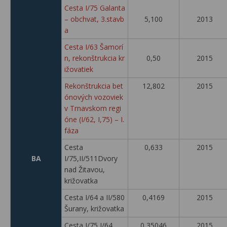
Cesta I/75 Galanta
– obchvat, 3.stavb
5,100
2013
a
Cesta I/63 Šamorí
n, rekonštrukcia kr
0,50
2015
ižovatiek
Rekonštrukcia bet
12,802
2015
ónových vozoviek
v Trnavskom regi
óne (I/62, I,75) – I.
fáza
Cesta
0,633
2015
BA
I/75,II/511Dvory
nad Žitavou,
križovatka
Cesta I/64 a II/580
0,4169
2015
Šurany, križovatka
Cesta I/75,I/64
0,35046
2015