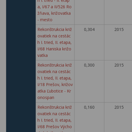
h I. tried - II. etap
a, I/67 a II/526 Ro
žňava, križovatka
- mesto
Rekonštrukcia križ
0,304
2015
ovatiek na cestác
h I. tried, II. etapa,
I/68 Haniska križo
vatka
Rekonštrukcia križ
0,300
2015
ovatiek na cestác
h I. tried, II. etapa,
I/18 Prešov, križov
atka Ľubotice - Kr
onospan
Rekonštrukcia križ
0,160
2015
ovatiek na cestác
h I. tried, II. etapa,
I/68 Prešov Výcho