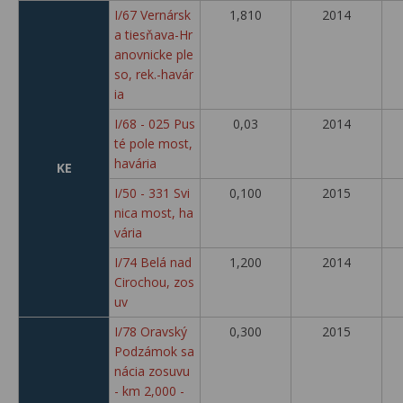
I/67 Vernársk
1,810
2014
a tiesňava-Hr
anovnicke ple
so, rek.-havár
ia
I/68 - 025 Pus
0,03
2014
té pole most,
havária
KE
I/50 - 331 Svi
0,100
2015
nica most, ha
vária
I/74 Belá nad
1,200
2014
Cirochou, zos
uv
I/78 Oravský
0,300
2015
Podzámok sa
nácia zosuvu
- km 2,000 -