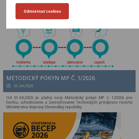
METODICKÝ POKYN MP Č. 1/2026
01.04.2026
Od 01.04.2026 je platný nový Metodický pokyn MP č. 1/2026 pre
tvorbu, schvaľovanie a zverejňovanie Technických predpisov rezortu
Ministerstva dopravy Slovenskej republiky.