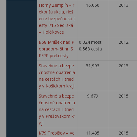
Horný Zemplín – r
16,060
2013
ekonštrukcia, rieš
enie bezpečnosti c
esty I/15 Sedliská
– Holčíkovce
I/68 Mníšek nad P
0,324 most
2012
opradom- št.hr. S
0,568 cesta
R/PR prel.cesty
Stavebné a bezpe
51,993
2015
čnostné opatrenia
na cestách I. tried
y v Košickom kraji
Stavebné a bezpe
9,679
2015
čnostné opatrenia
na cestách I. tried
y v Prešovskom kr
aji
I/79 Trebišov – Ve
11,435
2015