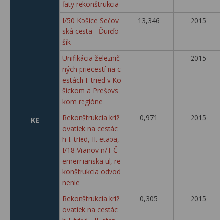
ľaty rekonštrukcia
I/50 Košice Sečov
13,346
2015
ská cesta - Ďurďo
šík
Unifikácia železnič
2015
ných priecestí na c
estách I. tried v Ko
šickom a Prešovs
kom regióne
Rekonštrukcia križ
0,971
2015
KE
ovatiek na cestác
h I. tried, II. etapa,
I/18 Vranov n/T Č
emernianska ul, re
konštrukcia odvod
nenie
Rekonštrukcia križ
0,305
2015
ovatiek na cestác