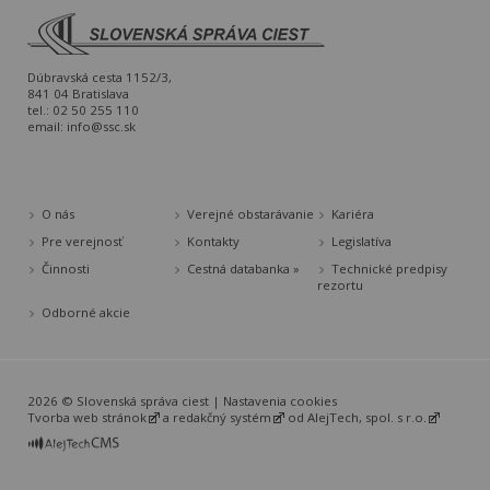
Dúbravská cesta 1152/3,
841 04 Bratislava
tel.: 02 50 255 110
email:
info@ssc.sk
O nás
Verejné obstarávanie
Kariéra
Pre verejnosť
Kontakty
Legislatíva
Činnosti
Cestná databanka »
Technické predpisy
rezortu
Odborné akcie
2026 © Slovenská správa ciest |
Nastavenia cookies
Tvorba web stránok
a
redakčný systém
od
AlejTech, spol. s r.o.