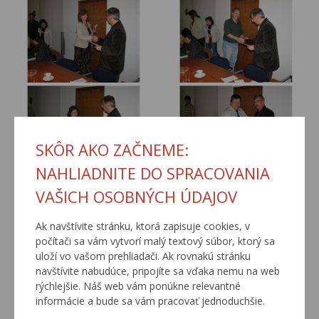
SKÔR AKO ZAČNEME:
NAHLIADNITE DO SPRACOVANIA
VAŠICH OSOBNÝCH ÚDAJOV
Ak navštívite stránku, ktorá zapisuje cookies, v
počítači sa vám vytvorí malý textový súbor, ktorý sa
uloží vo vašom prehliadači. Ak rovnakú stránku
navštívite nabudúce, pripojíte sa vďaka nemu na web
rýchlejšie. Náš web vám ponúkne relevantné
informácie a bude sa vám pracovať jednoduchšie.