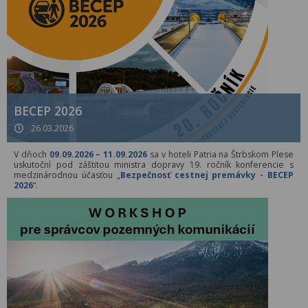
BECEP 2026
26.03.2026
V dňoch
09.09.2026 – 11.09.2026
sa v hoteli Patria na Štrbskom Plese
uskutoční pod záštitou ministra dopravy 19. ročník konferencie s
medzinárodnou účasťou „
Bezpečnosť cestnej premávky - BECEP
2026
“.