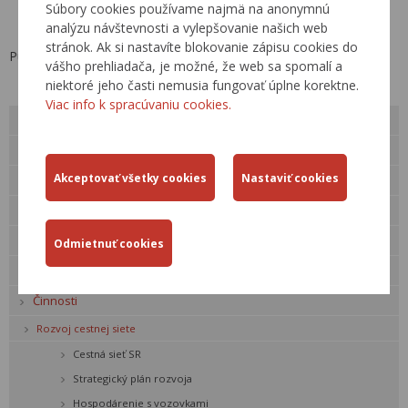
Súbory cookies používame najmä na anonymnú
analýzu návštevnosti a vylepšovanie našich web
stránok. Ak si nastavíte blokovanie zápisu cookies do
Publikované: 6.10.2016
vášho prehliadača, je možné, že web sa spomalí a
niektoré jeho časti nemusia fungovať úplne korektne.
Viac info k spracúvaniu cookies.
O nás
Verejné obstarávanie
Kariéra
Pre verejnosť
Kontakty
Legislatíva
Činnosti
Rozvoj cestnej siete
Cestná sieť SR
Strategický plán rozvoja
Hospodárenie s vozovkami