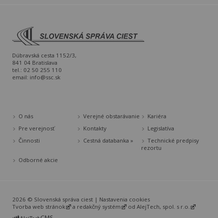
Dúbravská cesta 1152/3,
841 04 Bratislava
tel.: 02 50 255 110
email:
info@ssc.sk
O nás
Verejné obstarávanie
Kariéra
Pre verejnosť
Kontakty
Legislatíva
Činnosti
Cestná databanka »
Technické predpisy
rezortu
Odborné akcie
2026 © Slovenská správa ciest |
Nastavenia cookies
Tvorba web stránok
a
redakčný systém
od
AlejTech, spol. s r.o.