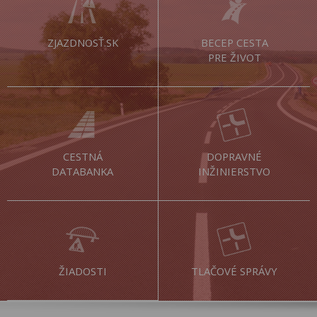
ZJAZDNOSŤ.SK
BECEP CESTA
PRE ŽIVOT
CESTNÁ
DOPRAVNÉ
DATABANKA
INŽINIERSTVO
ŽIADOSTI
TLAČOVÉ SPRÁVY