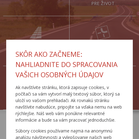
PRE ŽIVOT
CESTNÁ
DOPRAVNÉ
SKÔR AKO ZAČNEME:
DATABANKA
INŽINIERSTVO
NAHLIADNITE DO SPRACOVANIA
VAŠICH OSOBNÝCH ÚDAJOV
Ak navštívite stránku, ktorá zapisuje cookies, v
počítači sa vám vytvorí malý textový súbor, ktorý sa
ŽIADOSTI
TLAČOVÉ SPRÁVY
uloží vo vašom prehliadači. Ak rovnakú stránku
navštívite nabudúce, pripojíte sa vďaka nemu na web
rýchlejšie. Náš web vám ponúkne relevantné
informácie a bude sa vám pracovať jednoduchšie.
AKTUÁLNE
Súbory cookies používame najmä na anonymnú
analýzu návštevnosti a vylepšovanie našich web