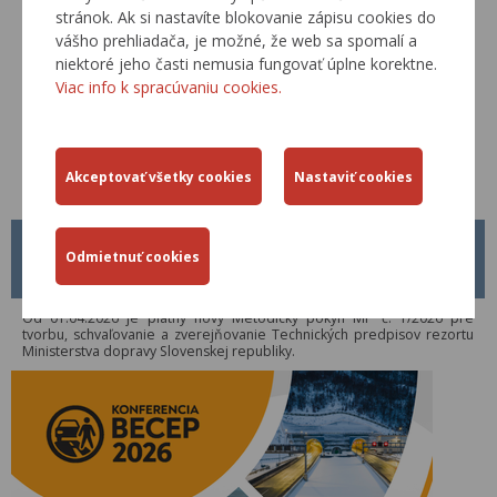
stránok. Ak si nastavíte blokovanie zápisu cookies do
vášho prehliadača, je možné, že web sa spomalí a
niektoré jeho časti nemusia fungovať úplne korektne.
Viac info k spracúvaniu cookies.
METODICKÝ POKYN MP Č. 1/2026
01.04.2026
Od 01.04.2026 je platný nový Metodický pokyn MP č. 1/2026 pre
tvorbu, schvaľovanie a zverejňovanie Technických predpisov rezortu
Ministerstva dopravy Slovenskej republiky.