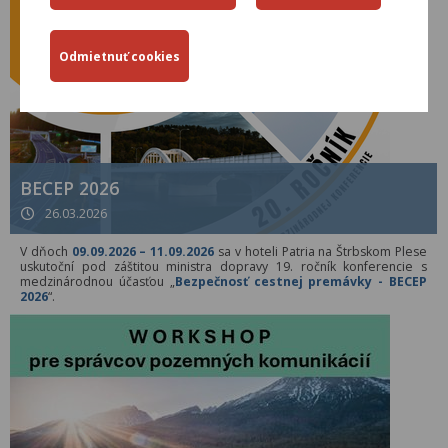
BECEP 2026
26.03.2026
V dňoch
09.09.2026 – 11.09.2026
sa v hoteli Patria na Štrbskom Plese
uskutoční pod záštitou ministra dopravy 19. ročník konferencie s
medzinárodnou účasťou „
Bezpečnosť cestnej premávky - BECEP
2026
“.