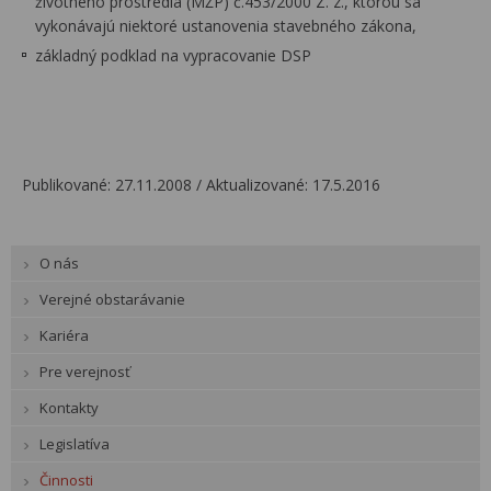
životného prostredia (MŽP) č.453/2000 Z. z., ktorou sa
vykonávajú niektoré ustanovenia stavebného zákona,
základný podklad na vypracovanie DSP
Publikované: 27.11.2008 / Aktualizované: 17.5.2016
O nás
Verejné obstarávanie
Kariéra
Pre verejnosť
Kontakty
Legislatíva
Činnosti