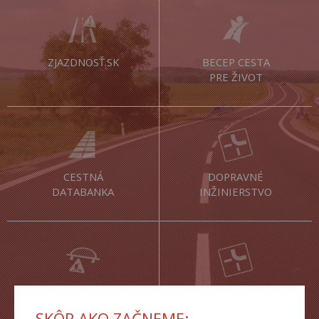
ZJAZDNOSŤ.SK
BECEP CESTA
PRE ŽIVOT
CESTNÁ
DOPRAVNÉ
DATABANKA
INŽINIERSTVO
ŽIADOSTI
TLAČOVÉ SPRÁVY
SKÔR AKO ZAČNEME: