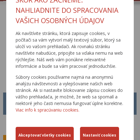
NAHLIADNITE DO SPRACOVANIA
VAŠICH OSOBNÝCH ÚDAJOV
AKTUÁLNE
Ak navštívite stránku, ktorá zapisuje cookies, v
počítači sa vám vytvorí malý textový súbor, ktorý sa
uloží vo vašom prehliadači. Ak rovnakú stránku
navštívite nabudúce, pripojíte sa vďaka nemu na web
rýchlejšie. Náš web vám ponúkne relevantné
informácie a bude sa vám pracovať jednoduchšie.
Súbory cookies používame najmä na anonymnú
analýzu návštevnosti a vylepšovanie našich web
stránok. Ak si nastavíte blokovanie zápisu cookies do
vášho prehliadača, je možné, že web sa spomalí a
METODICKÝ POKYN MP Č. 1/2026
niektoré jeho časti nemusia fungovať úplne korektne.
01.04.2026
Viac info k spracúvaniu cookies.
Od 01.04.2026 je platný nový Metodický pokyn MP č. 1/2026 pre
tvorbu, schvaľovanie a zverejňovanie Technických predpisov rezortu
Ministerstva dopravy Slovenskej republiky.