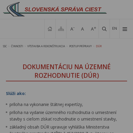
EN
SSC
ČINNOSTI
VÝSTAVBA A REKONŠTRUKCIA
POSTUP PRÍPRAVY
DÚR
>
>
>
>
DOKUMENTÁCIU NA ÚZEMNÉ
ROZHODNUTIE (DÚR)
Slúži ako:
príloha na vykonanie štátnej expertízy,
príloha na vydanie územného rozhodnutia o umiestnení
stavby s cieľom získať rozhodnutie o umiestnení stavby,
základný obsah DÚR upravuje vyhláška Ministerstva