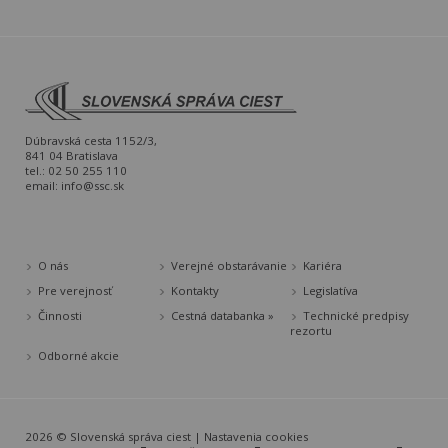
Dúbravská cesta 1152/3,
841 04 Bratislava
tel.: 02 50 255 110
email:
info@ssc.sk
O nás
Verejné obstarávanie
Kariéra
Pre verejnosť
Kontakty
Legislatíva
Činnosti
Cestná databanka »
Technické predpisy
rezortu
Odborné akcie
2026 © Slovenská správa ciest |
Nastavenia cookies