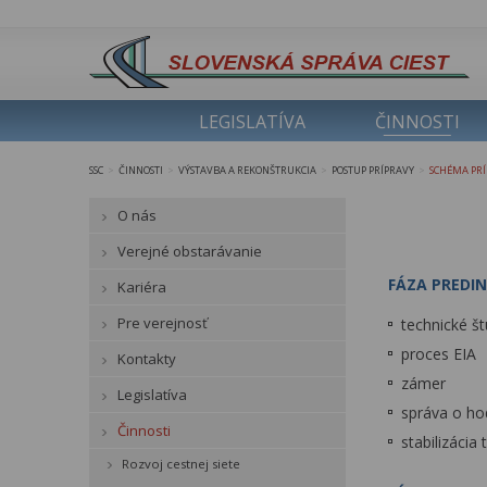
LEGISLATÍVA
ČINNOSTI
SSC
ČINNOSTI
VÝSTAVBA A REKONŠTRUKCIA
POSTUP PRÍPRAVY
SCHÉMA PRÍ
>
>
>
>
O nás
Verejné obstarávanie
FÁZA PREDIN
Kariéra
Pre verejnosť
technické št
proces EIA
Kontakty
zámer
Legislatíva
správa o ho
Činnosti
stabilizácia
Rozvoj cestnej siete