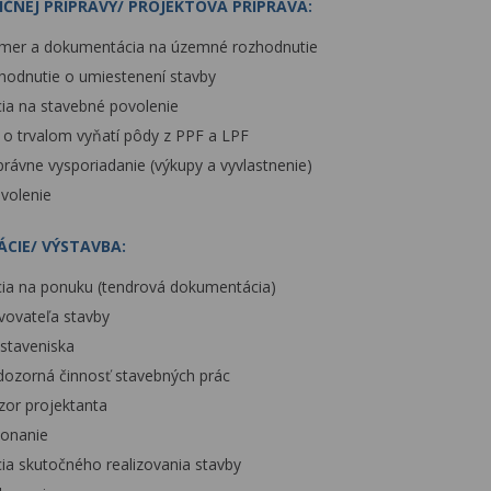
IČNEJ PRÍPRAVY/ PROJEKTOVÁ PRÍPRAVA:
ámer a dokumentácia na územné rozhodnutie
odnutie o umiestenení stavby
a na stavebné povolenie
 o trvalom vyňatí pôdy z PPF a LPF
rávne vysporiadanie (výkupy a vyvlastnenie)
volenie
ÁCIE/ VÝSTAVBA:
a na ponuku (tendrová dokumentácia)
vovateľa stavby
staveniska
ozorná činnosť stavebných prác
zor projektanta
konanie
a skutočného realizovania stavby