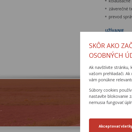
kolaudačné 
záverečné t
prevod správ
UŽÍVANIE
SKÔR AKO ZA
Publikované: 4
OSOBNÝCH Ú
Ak navštívite stránku, 
vašom prehliadači. Ak 
vám ponúkne relevantn
Súbory cookies použív
nastavíte blokovanie z
nemusia fungovať úpl
ZJAZDNOSŤ.SK
B