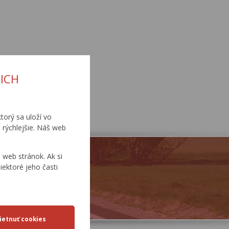
ICH
torý sa uloží vo
 rýchlejšie. Náš web
web stránok. Ak si
iektoré jeho časti
TLAČOVÉ SPRÁVY