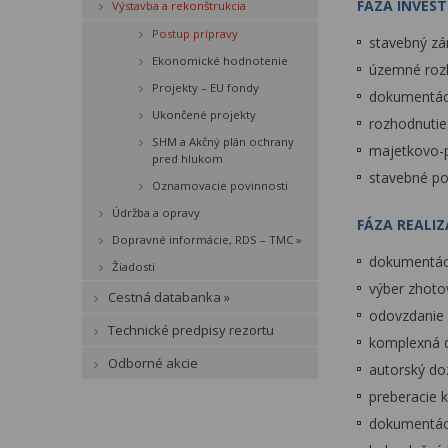
FÁZA INVEST
Výstavba a rekonštrukcia
Postup prípravy
stavebný z
Ekonomické hodnotenie
územné rozh
Projekty – EU fondy
dokumentáci
Ukončené projekty
rozhodnutie
SHM a Akčný plán ochrany
majetkovo-p
pred hlukom
stavebné po
Oznamovacie povinnosti
Údržba a opravy
FÁZA REALIZ
Dopravné informácie, RDS – TMC »
dokumentáci
Žiadosti
výber zhoto
Cestná databanka »
odovzdanie 
Technické predpisy rezortu
komplexná d
Odborné akcie
autorský do
preberacie 
dokumentáci