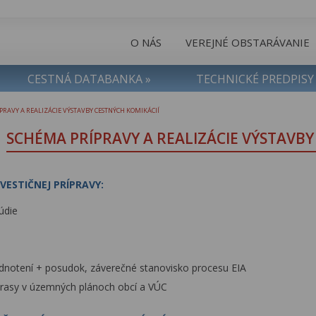
O NÁS
VEREJNÉ OBSTARÁVANIE
CESTNÁ DATABANKA »
TECHNICKÉ PREDPISY
PRAVY A REALIZÁCIE VÝSTAVBY CESTNÝCH KOMIKÁCIÍ
SCHÉMA PRÍPRAVY A REALIZÁCIE VÝSTAVB
VESTIČNEJ PRÍPRAVY:
údie
dnotení + posudok, záverečné stanovisko procesu EIA
 trasy v územných plánoch obcí a VÚC