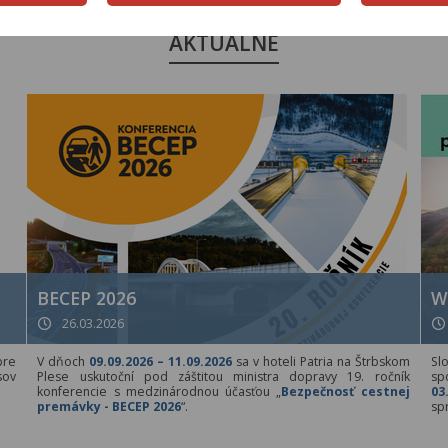
AKTUÁLNE
BECEP 2026
W
26.03.2026
pre
V dňoch
09.09.2026 – 11.09.2026
sa v hoteli Patria na Štrbskom
Sl
sov
Plese uskutoční pod záštitou ministra dopravy 19. ročník
sp
konferencie s medzinárodnou účasťou „
Bezpečnosť cestnej
03
premávky - BECEP 2026
“.
sp