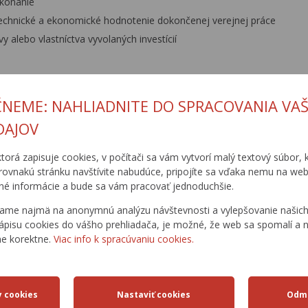
konanie
echnické a ekonomické hodnotenie dokončenej verejnej práce
y alebo vlastníctva vyvolaných investícií
ČNEME: NAHLIADNITE DO SPRACOVANIA VAŠ
.12.2008 / Aktualizované: 17.5.2016
DAJOV
ktorá zapisuje cookies, v počítači sa vám vytvorí malý textový súbor, k
rovnakú stránku navštívite nabudúce, pripojíte sa vďaka nemu na web
é informácie a bude sa vám pracovať jednoduchšie.
ame najmä na anonymnú analýzu návštevnosti a vylepšovanie našich 
ápisu cookies do vášho prehliadača, je možné, že web sa spomalí a n
ne korektne.
Viac info k spracúvaniu cookies.
ECEP CESTA
CESTNÁ
DOPRAVNÉ
ŽIADOSTI
PRE ŽIVOT
DATABANKA
INŽINIERSTVO