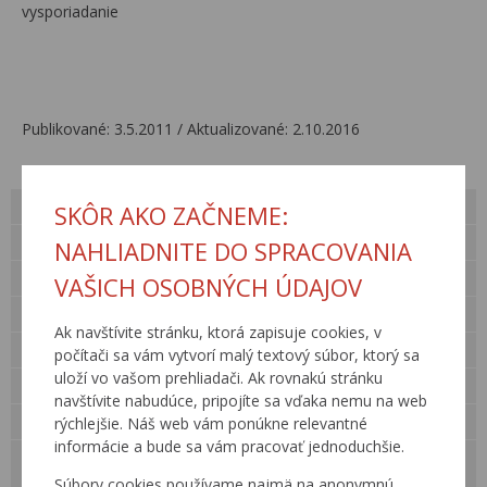
vysporiadanie
Publikované: 3.5.2011 / Aktualizované: 2.10.2016
O nás
SKÔR AKO ZAČNEME:
Verejné obstarávanie
NAHLIADNITE DO SPRACOVANIA
Kariéra
VAŠICH OSOBNÝCH ÚDAJOV
Pre verejnosť
Ak navštívite stránku, ktorá zapisuje cookies, v
Kontakty
počítači sa vám vytvorí malý textový súbor, ktorý sa
uloží vo vašom prehliadači. Ak rovnakú stránku
Legislatíva
navštívite nabudúce, pripojíte sa vďaka nemu na web
Činnosti
rýchlejšie. Náš web vám ponúkne relevantné
informácie a bude sa vám pracovať jednoduchšie.
Rozvoj cestnej siete
Súbory cookies používame najmä na anonymnú
Výstavba a rekonštrukcia