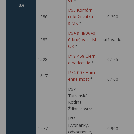
ce
*
BA
I/63 Komárn
1586
o, križovatka
0,200
s MK
*
I/64 a III/0640
1585
6 Krušovce, M
križovatka
OK
*
I/18-468 Čiern
1528
0,145
e nadcestie
*
I/74-007 Hum
1617
enné most
*
0,100
I/67
Tatranská
Kotlina -
Ždiar, zosuv
I/79
Dvorianky,
1577
0,900
odvodnenie,