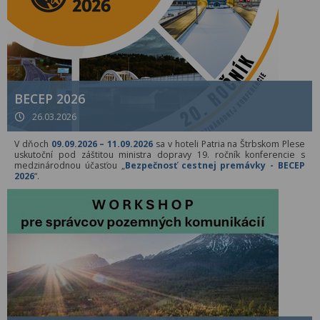
BECEP 2026
26.03.2026
V dňoch
09.09.2026 – 11.09.2026
sa v hoteli Patria na Štrbskom Plese
uskutoční pod záštitou ministra dopravy 19. ročník konferencie s
medzinárodnou účasťou „
Bezpečnosť cestnej premávky - BECEP
2026
“.