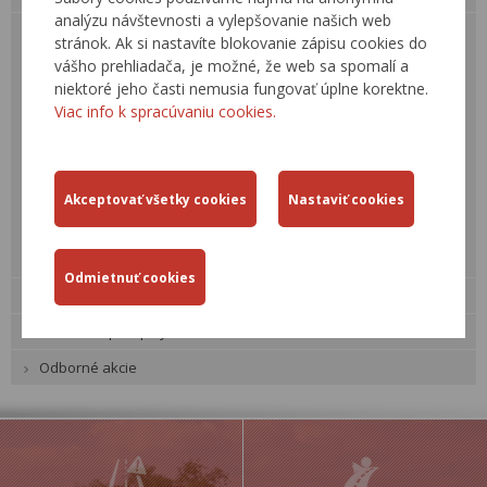
analýzu návštevnosti a vylepšovanie našich web
Postup prípravy
stránok. Ak si nastavíte blokovanie zápisu cookies do
Ekonomické hodnotenie
vášho prehliadača, je možné, že web sa spomalí a
niektoré jeho časti nemusia fungovať úplne korektne.
Projekty – EU fondy
Viac info k spracúvaniu cookies.
Ukončené projekty
SHM a Akčný plán ochrany pred hlukom
Oznamovacie povinnosti
Údržba a opravy
Dopravné informácie, RDS – TMC »
Žiadosti
Cestná databanka »
Technické predpisy rezortu
Odborné akcie