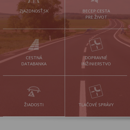
ZJAZDNOSŤ.SK
BECEP CESTA
PRE ŽIVOT
CESTNÁ
DOPRAVNÉ
DATABANKA
INŽINIERSTVO
ŽIADOSTI
TLAČOVÉ SPRÁVY