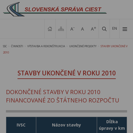
EN
SSC
ČINNOSTI
VÝSTAVBA A REKONŠTRUKCIA
UKONČENÉ PROJEKTY
STAVBY UKONČENÉ V
>
>
>
>
2010
STAVBY UKONČENÉ V ROKU 2010
DOKONČENÉ STAVBY V ROKU 2010
FINANCOVANÉ ZO ŠTÁTNEHO ROZPOČTU
Dĺžka
IVSC
Názov stavby
úpravy v km