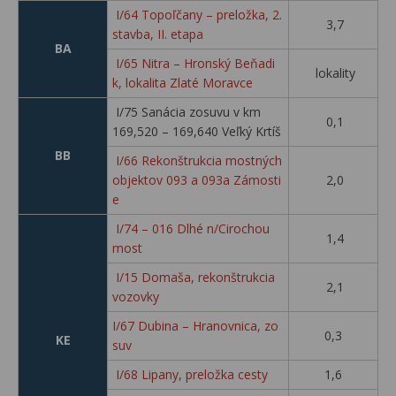
I/64 Topoľčany – preložka, 2.
3,7
stavba, II. etapa
BA
I/65 Nitra – Hronský Beňadi
lokality
k, lokalita Zlaté Moravce
I/75 Sanácia zosuvu v km
0,1
169,520 – 169,640 Veľký Krtíš
BB
I/66 Rekonštrukcia mostných
objektov 093 a 093a Zámosti
2,0
e
I/74 – 016 Dlhé n/Cirochou
1,4
most
I/15 Domaša, rekonštrukcia
2,1
vozovky
I/67 Dubina – Hranovnica, zo
0,3
KE
suv
I/68 Lipany, preložka cesty
1,6