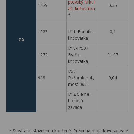
ptovský Mikul
1479
0,35
áš, križovatka
*
1523
I/11 Budatín -
0,1
križovatka
ZA
I/18-II/507
1272
Bytča-
0,167
križovatka
I/59
968
Ružomberok,
0,64
most 062
I/12 Čierne -
bodová
závada
* Stavby su stavebne ukončené. Prebieha majetkovosprávne