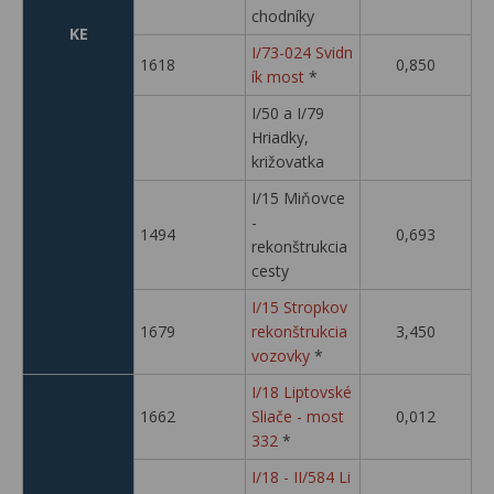
chodníky
KE
I/73-024 Svidn
1618
0,850
ík most
*
I/50 a I/79
Hriadky,
križovatka
I/15 Miňovce
-
1494
0,693
rekonštrukcia
cesty
I/15 Stropkov
1679
rekonštrukcia
3,450
vozovky
*
I/18 Liptovské
1662
Sliače - most
0,012
332
*
I/18 - II/584 Li