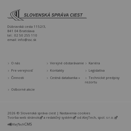
Dúbravská cesta 1152/3,
841 04 Bratislava
tel.: 02 50 255 110
email:
info@ssc.sk
O nás
Verejné obstarávanie
Kariéra
Pre verejnosť
Kontakty
Legislatíva
Činnosti
Cestná databanka »
Technické predpisy
rezortu
Odborné akcie
2026 © Slovenská správa ciest |
Nastavenia cookies
Tvorba web stránok
a
redakčný systém
od
AlejTech, spol. s r.o.