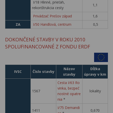
I/18 Hlinné, prieťah,
1,1
rekonštrukcia cesty
Privádzač Prešov západ
1,6
ZA
I/50 Handlová, centrum
0,5
DOKONČENÉ STAVBY V ROKU 2010
SPOLUFINANCOVANÉ Z FONDU ERDF
Názov
Dĺžka
IVSC
Číslo stavby
stavby
úpravy v km
Cesta I/63 Ro
vinka, bezpeč
1567
lokality
nostné opatre
nia
*
I/75 Demandi
1411
0,670