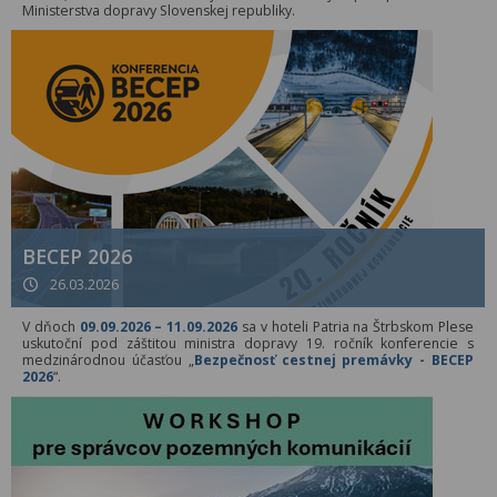
Ministerstva dopravy Slovenskej republiky.
BECEP 2026
26.03.2026
V dňoch
09.09.2026 – 11.09.2026
sa v hoteli Patria na Štrbskom Plese
uskutoční pod záštitou ministra dopravy 19. ročník konferencie s
medzinárodnou účasťou „
Bezpečnosť cestnej premávky - BECEP
2026
“.