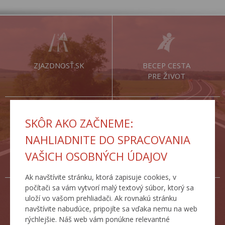
ZJAZDNOSŤ.SK
BECEP CESTA
PRE ŽIVOT
SKÔR AKO ZAČNEME:
NAHLIADNITE DO SPRACOVANIA
CESTNÁ
DOPRAVNÉ
VAŠICH OSOBNÝCH ÚDAJOV
DATABANKA
INŽINIERSTVO
Ak navštívite stránku, ktorá zapisuje cookies, v
počítači sa vám vytvorí malý textový súbor, ktorý sa
uloží vo vašom prehliadači. Ak rovnakú stránku
navštívite nabudúce, pripojíte sa vďaka nemu na web
rýchlejšie. Náš web vám ponúkne relevantné