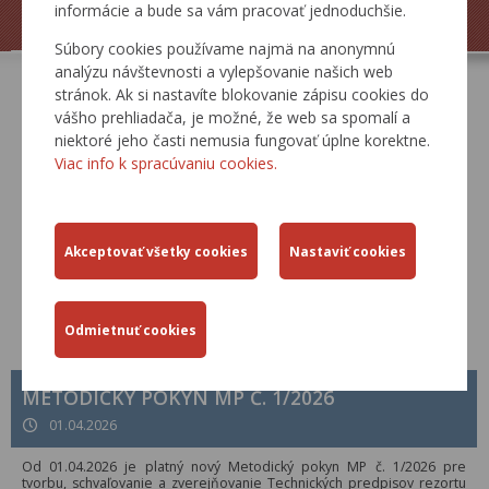
ŽIADOSTI
TLAČOVÉ SPRÁVY
informácie a bude sa vám pracovať jednoduchšie.
Súbory cookies používame najmä na anonymnú
analýzu návštevnosti a vylepšovanie našich web
stránok. Ak si nastavíte blokovanie zápisu cookies do
AKTUÁLNE
vášho prehliadača, je možné, že web sa spomalí a
niektoré jeho časti nemusia fungovať úplne korektne.
Viac info k spracúvaniu cookies.
METODICKÝ POKYN MP Č. 1/2026
01.04.2026
Od 01.04.2026 je platný nový Metodický pokyn MP č. 1/2026 pre
tvorbu, schvaľovanie a zverejňovanie Technických predpisov rezortu