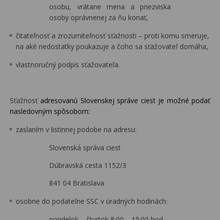
osobu, vrátane mena a priezviska
osoby oprávnenej za ňu konať,
čitateľnosť a zrozumiteľnosť sťažnosti – proti komu smeruje,
na aké nedostatky poukazuje a čoho sa sťažovateľ domáha,
vlastnoručný podpis sťažovateľa.
Sťažnosť
adresovanú Slovenskej správe ciest je možné podať
nasledovným spôsobom:
zaslaním v listinnej podobe na adresu:
Slovenská správa ciest
Dúbravská cesta 1152/3
841 04 Bratislava
osobne do podateľne SSC v úradných hodinách:
pondelok – štvrtok 8:00 – 15:00 hod.