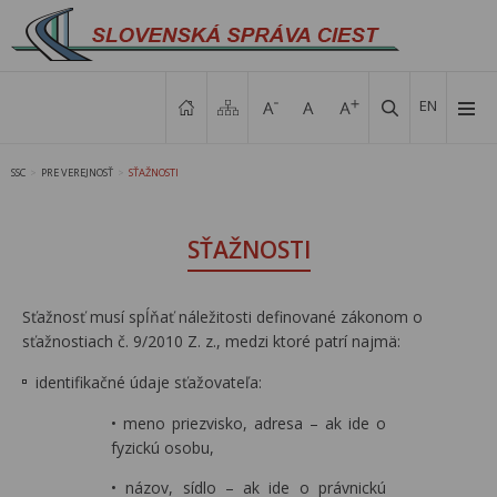
EN
SSC
PRE VEREJNOSŤ
SŤAŽNOSTI
>
>
SŤAŽNOSTI
Sťažnosť musí spĺňať náležitosti definované zákonom o
sťažnostiach č. 9/2010 Z. z., medzi ktoré patrí najmä:
identifikačné údaje sťažovateľa:
• meno priezvisko, adresa – ak ide o
fyzickú osobu,
• názov, sídlo – ak ide o právnickú