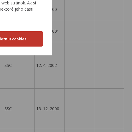
web stránok. Ak si
iektoré jeho časti
SSC
26. 9. 2000
SSC
16. 10. 2001
SSC
12. 4. 2002
SSC
15. 12. 2000