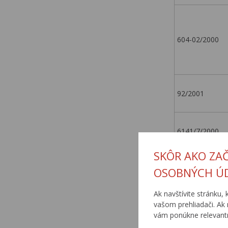
604-02/2000
92/2001
6141/7/2000
SKÔR AKO ZA
6330/10/05
OSOBNÝCH Ú
Ak navštívite stránku, 
vašom prehliadači. Ak 
6350/15/05
vám ponúkne relevantn