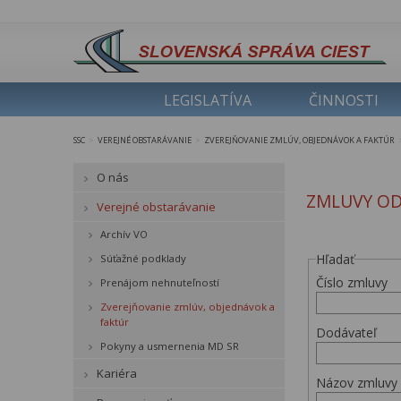
LEGISLATÍVA
ČINNOSTI
SSC
VEREJNÉ OBSTARÁVANIE
ZVEREJŇOVANIE ZMLÚV, OBJEDNÁVOK A FAKTÚR
>
>
O nás
ZMLUVY OD
Verejné obstarávanie
Archív VO
Hľadať
Súťažné podklady
Číslo zmluvy
Prenájom nehnuteľností
Zverejňovanie zmlúv, objednávok a
faktúr
Dodávateľ
Pokyny a usmernenia MD SR
Kariéra
Názov zmluvy