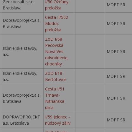
Geoconsult s.r.o.
I/50 Ožďany -
MDPT SR
Bratislava
preložka
Cesta II/502
Dopravoprojekt,a.s.,
Modra,
MDPT SR
Bratislava
preložka
ZoD I/68
Pečovská
Inžinierske stavby,
Nová Ves
MDPT SR
a.s.
odvodnenie,
chodníky
Inžinierske stavby,
ZoD I/18
MDPT SR
a.s.
Bertotovce
Cesta I/51
Dopravoprojekt,a.s.,
Trnava-
MDPT SR
Bratislava
Nitrianska
ulica
DOPRAVOPROJEKT
I/59 Jelenec -
MDPT SR
a.s. Bratislava
núdzový záliv