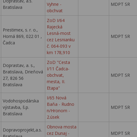
Doprastav, a.s.
Vyhne -
MDPT SR
Bratislava
obchvat
ZoD I/64
Rajecká
Prestimex, s. r. o.,
Lesná-most
Horná 869, 022 01 ,
MDPT SR
cez Lesnianku
Čadca
č. 064-093 v
km 178,910
ZoD "Cesta
Doprastav, a. s.,
I/11 Čadca-
Bratislava, Drieňová
obchvat,
MDPT SR
27, 826 56
mesta, II.
Bratislava
Etapa"
I/65 Nová
Vodohospodárska
Baňa - Rudno
výstavba, š.p.
MDPT SR
n/Hronom -
Bratislava
2.úsek
Obnova mosta
Dopravoprojekt,a.s.
cez Dunaj -
MDPT SR
Bratislava