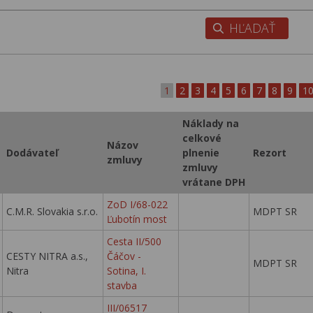
1
2
3
4
5
6
7
8
9
1
Náklady na
celkové
Názov
Dodávateľ
plnenie
Rezort
zmluvy
zmluvy
vrátane DPH
ZoD I/68-022
C.M.R. Slovakia s.r.o.
MDPT SR
Ľubotín most
Cesta II/500
CESTY NITRA a.s.,
Čáčov -
MDPT SR
Nitra
Sotina, I.
stavba
III/06517