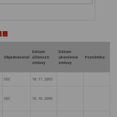
0
...
Dátum
Dátum
Objednávateľ
účinnosti
ukončenia
Poznámka
zmluvy
zmluvy
SSC
18. 11. 2005
SSC
10. 10. 2000