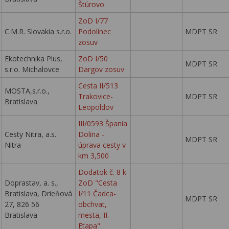
Štúrovo
ZoD I/77
C.M.R. Slovakia s.r.o.
Podolínec
MDPT SR
zosuv
Ekotechnika Plus,
ZoD I/50
MDPT SR
s.r.o. Michalovce
Dargov zosuv
Cesta II/513
MOSTA,s.r.o.,
Trakovice-
MDPT SR
Bratislava
Leopoldov
III/0593 Špania
Cesty Nitra, a.s.
Dolina -
MDPT SR
Nitra
úprava cesty v
km 3,500
Dodatok č. 8 k
Doprastav, a. s.,
ZoD "Cesta
Bratislava, Drieňová
I/11 Čadca-
MDPT SR
27, 826 56
obchvat,
Bratislava
mesta, II.
Etapa"