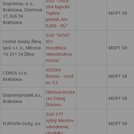
ZoD "Cesta
Doprastav, a. s.,
I/64 Rajecké
Bratislava, Drieňová
Teplice-
MDPT SR
27, 826 56
prieťah, km
Bratislava
0,600 - KÚ"
ZoD "III/507
Cestné stavby Žilina,
051
spol. s r. o., Milcova
Hvozdnica-
MDPT SR
14, 011 54 Žilina
rekonštrukcia
mosta"
III/5294
CEMOS s.r.o.
Brezno - most
MDPT SR
Bratislava
ev. č.2
Obnova mosta
Dopravoprojekt,a.s.,
cez Dunaj
MDPT SR
Bratislava
Štúrovo
ZoD I/77
Vyšný Mirošov
EUROVIA-Cesty, a.s.
MDPT SR
odvodnenie,
chodníky