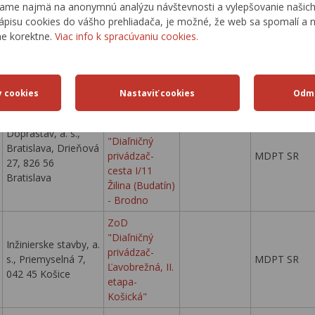
ame najmä na anonymnú analýzu návštevnosti a vylepšovanie našich 
Cesta II/426
CEMOS,s.r.o.,
ápisu cookies do vášho prehliadača, je možné, že web sa spomalí a n
Skalica -
MDPT SR
Bratislava
ne korektne.
Viac info k spracúvaniu cookies.
hranica SR/ČR
Cesty mosty
I/50 Detva -
konštrukcie, spol. s
most ev. č.
MDPT SR
r.o. Zvolen
1999
Dodatok č. 4 k
ZoD
Doprastav, a. s.,
"Diaľničný
Bratislava, Drieňová
privádzač-
MDPT SR
27, 826 56
cesta I/11
Bratislava
Žilina (Budatín)
- Brodno
ZoD
"Diaľničný
Inžinierske stavby, a.
privádzač-
s., Priemyselná 7,
MDPT SR
Ľavobrežná, II.
042 45 Košice
etapa-
Košická"