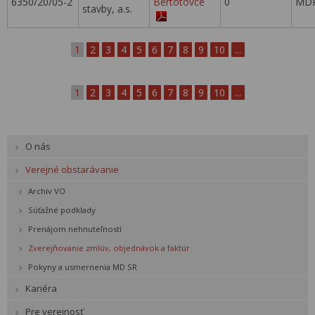
6350/20/05-2
Bertotovce
0
MDP
stavby, a.s.
1
2
3
4
5
6
7
8
9
10
...
1
2
3
4
5
6
7
8
9
10
...
O nás
Verejné obstarávanie
Archív VO
Súťažné podklady
Prenájom nehnuteľností
Zverejňovanie zmlúv, objednávok a faktúr
Pokyny a usmernenia MD SR
Kariéra
Pre verejnosť