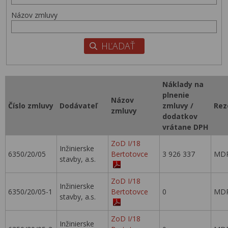
Názov zmluvy
Náklady na
plnenie
Názov
Číslo zmluvy
Dodávateľ
zmluvy /
Rez
zmluvy
dodatkov
vrátane DPH
ZoD I/18
Inžinierske
6350/20/05
Bertotovce
3 926 337
MDP
stavby, a.s.
ZoD I/18
Inžinierske
6350/20/05-1
Bertotovce
0
MDP
stavby, a.s.
ZoD I/18
Inžinierske