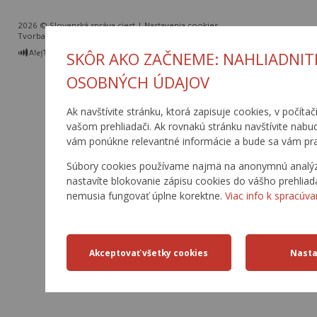
2026 © Slovenská správa ciest |
Nastavenia cookies
Tvorba web stránok
a
redakčný systém
od
AlejTech, spol. s r.o.
SKÔR AKO ZAČNEME: NAHLIADNIT
OSOBNÝCH ÚDAJOV
Ak navštívite stránku, ktorá zapisuje cookies, v počítač
vašom prehliadači. Ak rovnakú stránku navštívite nabu
vám ponúkne relevantné informácie a bude sa vám pra
Súbory cookies používame najmä na anonymnú analýzu 
nastavíte blokovanie zápisu cookies do vášho prehliad
nemusia fungovať úplne korektne.
Viac info k spracúva