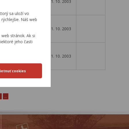
2. 3. 2003
31. 10. 2003
torý sa uloží vo
 rýchlejšie. Náš web
5. 9. 2003
31. 10. 2003
web stránok. Ak si
iektoré jeho časti
24. 10. 2003
31. 10. 2003
0
...
0
...