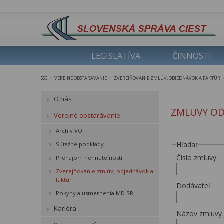
LEGISLATÍVA
ČINNOSTI
SSC
VEREJNÉ OBSTARÁVANIE
ZVEREJŇOVANIE ZMLÚV, OBJEDNÁVOK A FAKTÚR
>
>
O nás
ZMLUVY OD
Verejné obstarávanie
Archív VO
Hľadať
Súťažné podklady
Číslo zmluvy
Prenájom nehnuteľností
Zverejňovanie zmlúv, objednávok a
faktúr
Dodávateľ
Pokyny a usmernenia MD SR
Kariéra
Názov zmluvy