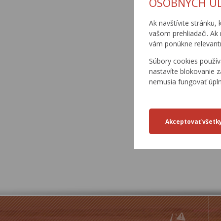
OSOBNÝCH Ú
30/2002-2
Ak navštívite stránku, 
vašom prehliadači. Ak 
vám ponúkne relevantn
30/2002-3
Súbory cookies použív
nastavíte blokovanie z
nemusia fungovať úpl
30/2002-4