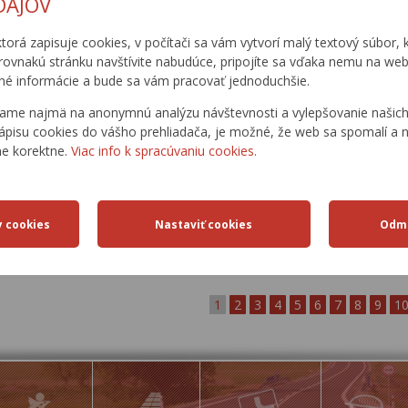
DAJOV
334 624
MDPT SR
SSC
Bratislava
most ev. č.2
ktorá zapisuje cookies, v počítači sa vám vytvorí malý textový súbor, k
rovnakú stránku navštívite nabudúce, pripojíte sa vďaka nemu na web
III/5294
é informácie a bude sa vám pracovať jednoduchšie.
CEMOS s.r.o.
Brezno -
0
MDPT SR
SSC
Bratislava
most ev. č.2
ame najmä na anonymnú analýzu návštevnosti a vylepšovanie našich 
ápisu cookies do vášho prehliadača, je možné, že web sa spomalí a n
III/5294
ne korektne.
Viac info k spracúvaniu cookies.
CEMOS s.r.o.
Brezno -
0
MDPT SR
SSC
Bratislava
most ev. č.2
1
2
3
4
5
6
7
8
9
1
1
2
3
4
5
6
7
8
9
1