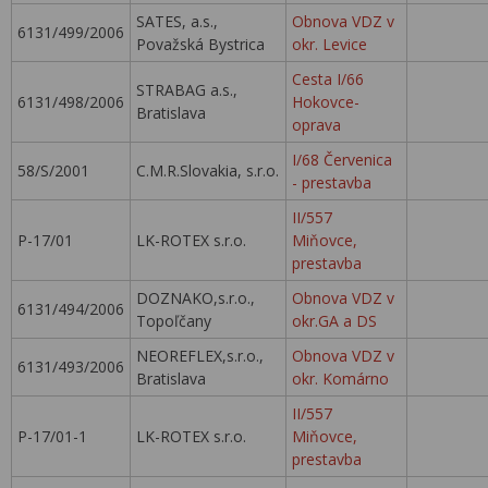
SATES, a.s.,
Obnova VDZ v
6131/499/2006
Považská Bystrica
okr. Levice
Cesta I/66
STRABAG a.s.,
6131/498/2006
Hokovce-
Bratislava
oprava
I/68 Červenica
58/S/2001
C.M.R.Slovakia, s.r.o.
- prestavba
II/557
P-17/01
LK-ROTEX s.r.o.
Miňovce,
prestavba
DOZNAKO,s.r.o.,
Obnova VDZ v
6131/494/2006
Topoľčany
okr.GA a DS
NEOREFLEX,s.r.o.,
Obnova VDZ v
6131/493/2006
Bratislava
okr. Komárno
II/557
P-17/01-1
LK-ROTEX s.r.o.
Miňovce,
prestavba