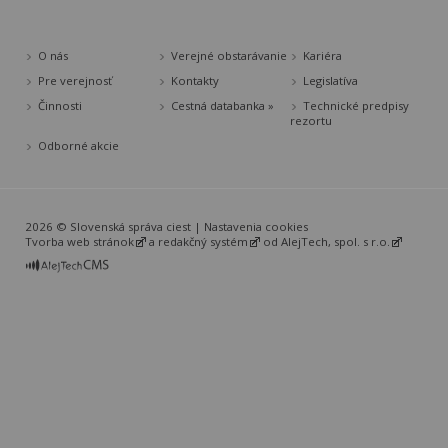
O nás
Verejné obstarávanie
Kariéra
Pre verejnosť
Kontakty
Legislatíva
Činnosti
Cestná databanka »
Technické predpisy
rezortu
Odborné akcie
2026 © Slovenská správa ciest |
Nastavenia cookies
Tvorba web stránok
a
redakčný systém
od
AlejTech, spol. s r.o.