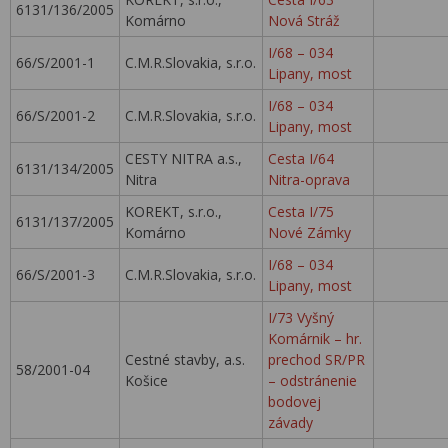
6131/136/2005
Komárno
Nová Stráž
I/68 – 034
66/S/2001-1
C.M.R.Slovakia, s.r.o.
Lipany, most
I/68 – 034
66/S/2001-2
C.M.R.Slovakia, s.r.o.
Lipany, most
CESTY NITRA a.s.,
Cesta I/64
6131/134/2005
Nitra
Nitra-oprava
KOREKT, s.r.o.,
Cesta I/75
6131/137/2005
Komárno
Nové Zámky
I/68 – 034
66/S/2001-3
C.M.R.Slovakia, s.r.o.
Lipany, most
I/73 Vyšný
Komárnik – hr.
Cestné stavby, a.s.
prechod SR/PR
58/2001-04
Košice
– odstránenie
bodovej
závady