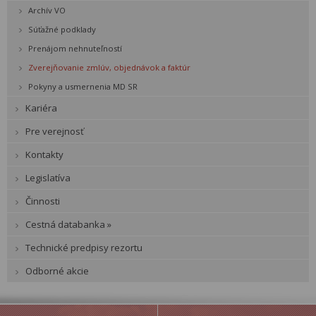
Archív VO
Súťažné podklady
Prenájom nehnuteľností
Zverejňovanie zmlúv, objednávok a faktúr
Pokyny a usmernenia MD SR
Kariéra
Pre verejnosť
Kontakty
Legislatíva
Činnosti
Cestná databanka »
Technické predpisy rezortu
Odborné akcie