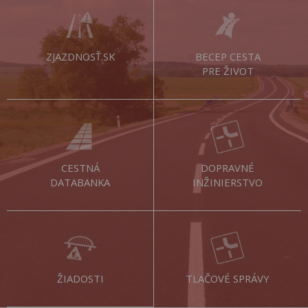
ZJAZDNOSŤ.SK
BECEP CESTA
PRE ŽIVOT
CESTNÁ
DOPRAVNÉ
DATABANKA
INŽINIERSTVO
ŽIADOSTI
TLAČOVÉ SPRÁVY