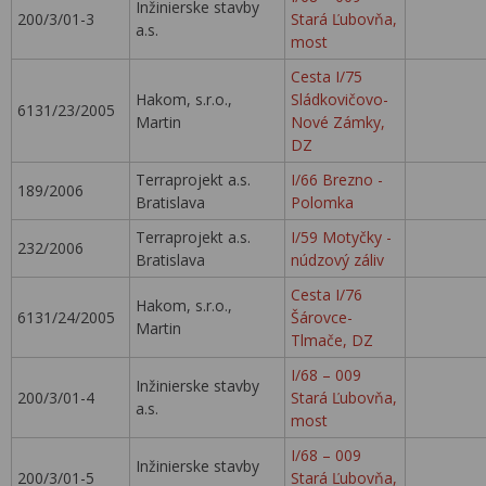
Inžinierske stavby
200/3/01-3
Stará Ľubovňa,
a.s.
most
Cesta I/75
Hakom, s.r.o.,
Sládkovičovo-
6131/23/2005
Martin
Nové Zámky,
DZ
Terraprojekt a.s.
I/66 Brezno -
189/2006
Bratislava
Polomka
Terraprojekt a.s.
I/59 Motyčky -
232/2006
Bratislava
núdzový záliv
Cesta I/76
Hakom, s.r.o.,
6131/24/2005
Šárovce-
Martin
Tlmače, DZ
I/68 – 009
Inžinierske stavby
200/3/01-4
Stará Ľubovňa,
a.s.
most
I/68 – 009
Inžinierske stavby
200/3/01-5
Stará Ľubovňa,