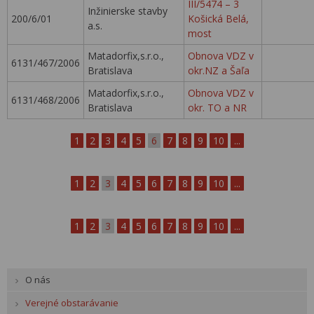
III/5474 – 3
Inžinierske stavby
200/6/01
Košická Belá,
a.s.
most
Matadorfix,s.r.o.,
Obnova VDZ v
6131/467/2006
Bratislava
okr.NZ a Šaľa
Matadorfix,s.r.o.,
Obnova VDZ v
6131/468/2006
Bratislava
okr. TO a NR
1
2
3
4
5
6
7
8
9
10
...
1
2
3
4
5
6
7
8
9
10
...
1
2
3
4
5
6
7
8
9
10
...
O nás
Verejné obstarávanie