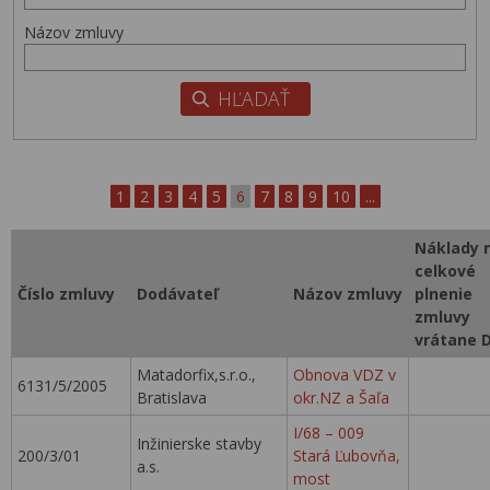
Názov zmluvy
1
2
3
4
5
6
7
8
9
10
...
Náklady 
celkové
Číslo zmluvy
Dodávateľ
Názov zmluvy
plnenie
zmluvy
vrátane 
Matadorfix,s.r.o.,
Obnova VDZ v
6131/5/2005
Bratislava
okr.NZ a Šaľa
I/68 – 009
Inžinierske stavby
200/3/01
Stará Ľubovňa,
a.s.
most