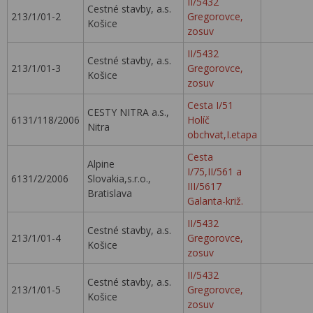
II/5432
Cestné stavby, a.s.
213/1/01-2
Gregorovce,
Košice
zosuv
II/5432
Cestné stavby, a.s.
213/1/01-3
Gregorovce,
Košice
zosuv
Cesta I/51
CESTY NITRA a.s.,
6131/118/2006
Holíč
Nitra
obchvat,I.etapa
Cesta
Alpine
I/75,II/561 a
6131/2/2006
Slovakia,s.r.o.,
III/5617
Bratislava
Galanta-križ.
II/5432
Cestné stavby, a.s.
213/1/01-4
Gregorovce,
Košice
zosuv
II/5432
Cestné stavby, a.s.
213/1/01-5
Gregorovce,
Košice
zosuv