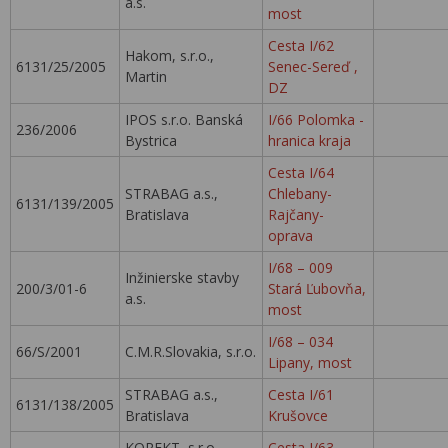
a.s.
most
Cesta I/62
Hakom, s.r.o.,
6131/25/2005
Senec-Sereď ,
Martin
DZ
IPOS s.r.o. Banská
I/66 Polomka -
236/2006
Bystrica
hranica kraja
Cesta I/64
STRABAG a.s.,
Chlebany-
6131/139/2005
Bratislava
Rajčany-
oprava
I/68 – 009
Inžinierske stavby
200/3/01-6
Stará Ľubovňa,
a.s.
most
I/68 – 034
66/S/2001
C.M.R.Slovakia, s.r.o.
Lipany, most
STRABAG a.s.,
Cesta I/61
6131/138/2005
Bratislava
Krušovce
KOREKT, s.r.o.,
Cesta I/63