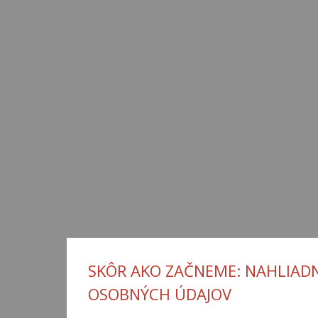
SKÔR AKO ZAČNEME: NAHLIADN
OSOBNÝCH ÚDAJOV