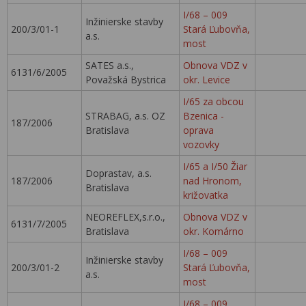
I/68 – 009
Inžinierske stavby
200/3/01-1
Stará Ľubovňa,
a.s.
most
SATES a.s.,
Obnova VDZ v
6131/6/2005
Považská Bystrica
okr. Levice
I/65 za obcou
STRABAG, a.s. OZ
Bzenica -
187/2006
Bratislava
oprava
vozovky
I/65 a I/50 Žiar
Doprastav, a.s.
187/2006
nad Hronom,
Bratislava
križovatka
NEOREFLEX,s.r.o.,
Obnova VDZ v
6131/7/2005
Bratislava
okr. Komárno
I/68 – 009
Inžinierske stavby
200/3/01-2
Stará Ľubovňa,
a.s.
most
I/68 – 009