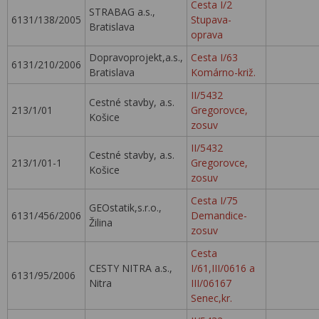
Cesta I/2
STRABAG a.s.,
6131/138/2005
Stupava-
Bratislava
oprava
Dopravoprojekt,a.s.,
Cesta I/63
6131/210/2006
Bratislava
Komárno-križ.
II/5432
Cestné stavby, a.s.
213/1/01
Gregorovce,
Košice
zosuv
II/5432
Cestné stavby, a.s.
213/1/01-1
Gregorovce,
Košice
zosuv
Cesta I/75
GEOstatik,s.r.o.,
6131/456/2006
Demandice-
Žilina
zosuv
Cesta
CESTY NITRA a.s.,
I/61,III/0616 a
6131/95/2006
Nitra
III/06167
Senec,kr.