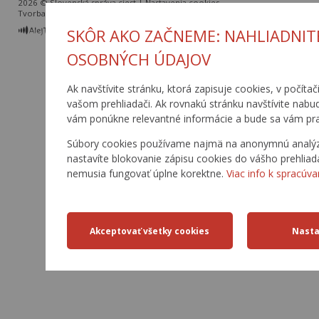
2026 © Slovenská správa ciest |
Nastavenia cookies
Tvorba web stránok
a
redakčný systém
od
AlejTech, spol. s r.o.
SKÔR AKO ZAČNEME: NAHLIADNIT
OSOBNÝCH ÚDAJOV
Ak navštívite stránku, ktorá zapisuje cookies, v počítač
vašom prehliadači. Ak rovnakú stránku navštívite nabu
vám ponúkne relevantné informácie a bude sa vám pra
Súbory cookies používame najmä na anonymnú analýzu 
nastavíte blokovanie zápisu cookies do vášho prehliad
nemusia fungovať úplne korektne.
Viac info k spracúva