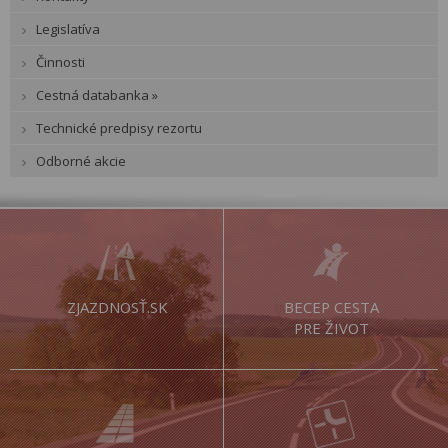
Legislatíva
Činnosti
Cestná databanka »
Technické predpisy rezortu
Odborné akcie
ZJAZDNOSŤ.SK
BECEP CESTA
PRE ŽIVOT