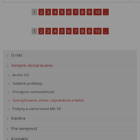
1
2
3
4
5
6
7
8
9
10
...
1
2
3
4
5
6
7
8
9
10
...
O nás
Verejné obstarávanie
Archív VO
Súťažné podklady
Prenájom nehnuteľností
Zverejňovanie zmlúv, objednávok a faktúr
Pokyny a usmernenia MD SR
Kariéra
Pre verejnosť
Kontakty