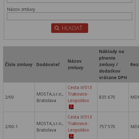
Názov zmluvy
Náklady na
plnenie
Názov
Číslo zmluvy
Dodávateľ
zmluvy /
Rez
zmluvy
dodatkov
vrátane DPH
Cesta II/513
MOSTA,s.r.o.,
Trakovice-
2/00
835 670
MDP
Bratislava
Leopoldov
Cesta II/513
MOSTA,s.r.o.,
Trakovice-
2/00-1
757 570
MDP
Bratislava
Leopoldov