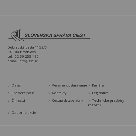
Dúbravská cesta 1152/3,
841 04 Bratislava
tel.: 02 50 255 110
email:
info@ssc.sk
O nás
Verejné obstarávanie
Kariéra
Pre verejnosť
Kontakty
Legislatíva
Činnosti
Cestná databanka »
Technické predpisy
rezortu
Odborné akcie