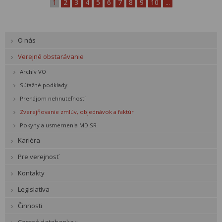
1
2
3
4
5
6
7
8
9
10
...
O nás
Verejné obstarávanie
Archív VO
Súťažné podklady
Prenájom nehnuteľností
Zverejňovanie zmlúv, objednávok a faktúr
Pokyny a usmernenia MD SR
Kariéra
Pre verejnosť
Kontakty
Legislatíva
Činnosti
Cestná databanka »