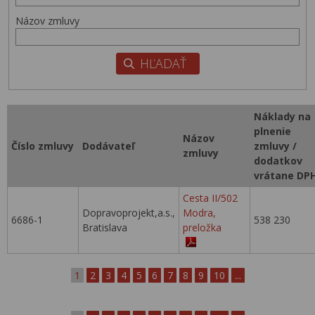
Názov zmluvy
Náklady na
plnenie
Názov
Číslo zmluvy
Dodávateľ
zmluvy /
zmluvy
dodatkov
vrátane DP
Cesta II/502
Dopravoprojekt,a.s.,
Modra,
6686-1
538 230
Bratislava
preložka
1
2
3
4
5
6
7
8
9
10
...