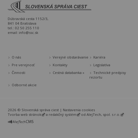
Dúbravská cesta 1152/3,
841 04 Bratislava
tel.: 02 50 255 110
email:
info@ssc.sk
O nás
Verejné obstarávanie
Kariéra
Pre verejnosť
Kontakty
Legislatíva
Činnosti
Cestná databanka »
Technické predpisy
rezortu
Odborné akcie
2026 © Slovenská správa ciest |
Nastavenia cookies
Tvorba web stránok
a
redakčný systém
od
AlejTech, spol. s r.o.