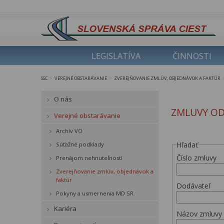
LEGISLATÍVA
ČINNOSTI
SSC
VEREJNÉ OBSTARÁVANIE
ZVEREJŇOVANIE ZMLÚV, OBJEDNÁVOK A FAKTÚR
>
>
O nás
ZMLUVY OD
Verejné obstarávanie
Archív VO
Hľadať
Súťažné podklady
Číslo zmluvy
Prenájom nehnuteľností
Zverejňovanie zmlúv, objednávok a
faktúr
Dodávateľ
Pokyny a usmernenia MD SR
Kariéra
Názov zmluvy