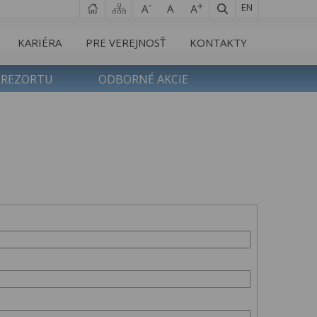
EN
KARIÉRA
PRE VEREJNOSŤ
KONTAKTY
 REZORTU
ODBORNÉ AKCIE