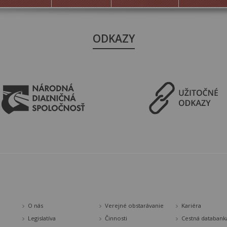
ODKAZY
O nás
Verejné obstarávanie
Kariéra
Legislatíva
Činnosti
Cestná databank