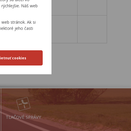
16. 10. 2006
 rýchlejšie. Náš web
web stránok. Ak si
iektoré jeho časti
25. 4. 2007
0
...
0
...
TLAČOVÉ SPRÁVY