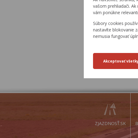
6350/24/05-2
vašom prehliadači. Ak 
vám ponúkne relevantn
Súbory cookies použív
nastavíte blokovanie z
6350/24/05-3
nemusia fungovať úpl
ZJAZDNOSŤ.SK
B