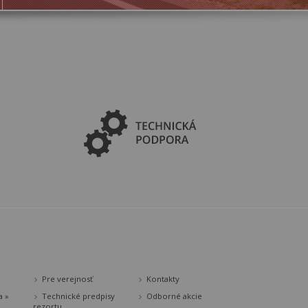
Pre verejnosť
Kontakty
a »
Technické predpisy
Odborné akcie
rezortu