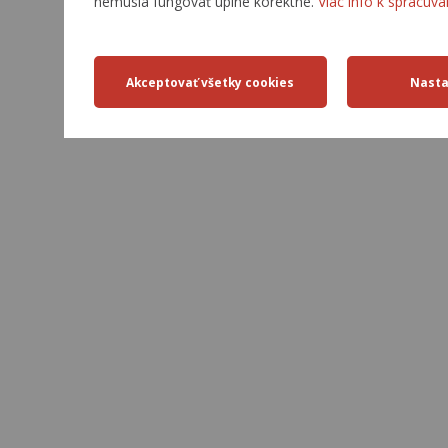
nemusia fungovať úplne korektne.
Viac info k spracúva