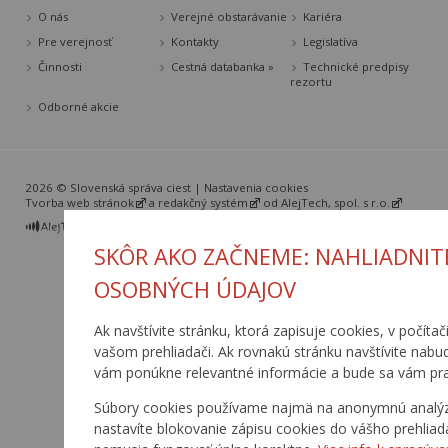
O nás
Verejné obstarávanie
Kariéra
Pre verejnosť
Kontakty
Legislatíva
Činnosti
Cestná databanka »
Technické predpisy
rezortu
Odborné akcie
2026 © Slovenská správa ciest |
Nastavenia cookies
Tvorba web stránok
a
redakčný systém
od
AlejTech, spol. s r.o.
SKÔR AKO ZAČNEME: NAHLIADNIT
OSOBNÝCH ÚDAJOV
Ak navštívite stránku, ktorá zapisuje cookies, v počítač
vašom prehliadači. Ak rovnakú stránku navštívite nabu
vám ponúkne relevantné informácie a bude sa vám pra
Súbory cookies používame najmä na anonymnú analýzu 
nastavíte blokovanie zápisu cookies do vášho prehliad