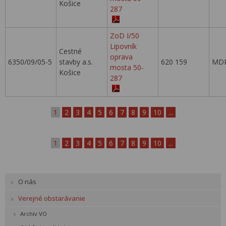
Košice
287
ZoD I/50
Lipovník
Cestné
oprava
6350/09/05-5
stavby a.s.
620 159
MDP
mosta 50-
Košice
287
1
2
3
4
5
6
7
8
9
10
...
1
2
3
4
5
6
7
8
9
10
...
O nás
Verejné obstarávanie
Archív VO