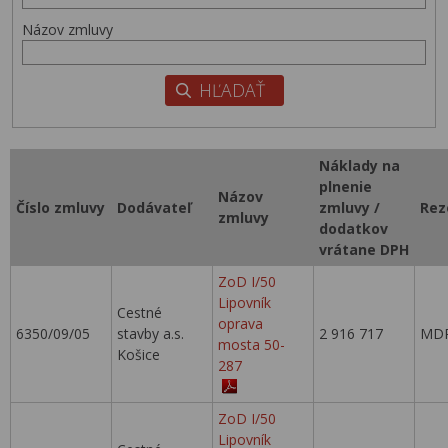
Názov zmluvy
Náklady na
plnenie
Názov
Číslo zmluvy
Dodávateľ
zmluvy /
Rez
zmluvy
dodatkov
vrátane DPH
ZoD I/50
Lipovník
Cestné
oprava
6350/09/05
stavby a.s.
2 916 717
MDP
mosta 50-
Košice
287
ZoD I/50
Lipovník