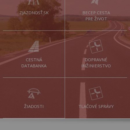
ZJAZDNOSŤ.SK
BECEP CESTA
PRE ŽIVOT
CESTNÁ
DOPRAVNÉ
DATABANKA
INŽINIERSTVO
ŽIADOSTI
TLAČOVÉ SPRÁVY