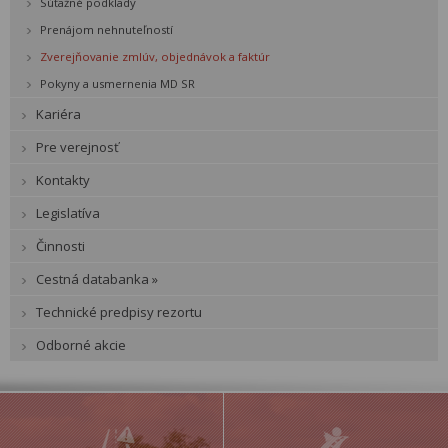
Súťažné podklady
Prenájom nehnuteľností
Zverejňovanie zmlúv, objednávok a faktúr
Pokyny a usmernenia MD SR
Kariéra
Pre verejnosť
Kontakty
Legislatíva
Činnosti
Cestná databanka »
Technické predpisy rezortu
Odborné akcie