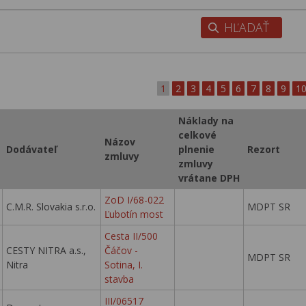
1
2
3
4
5
6
7
8
9
1
Náklady na
celkové
Názov
Dodávateľ
plnenie
Rezort
zmluvy
zmluvy
vrátane DPH
ZoD I/68-022
C.M.R. Slovakia s.r.o.
MDPT SR
Ľubotín most
Cesta II/500
CESTY NITRA a.s.,
Čáčov -
MDPT SR
Nitra
Sotina, I.
stavba
III/06517