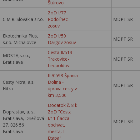
Štúrovo
ZoD I/77
C.M.R. Slovakia s.r.o.
Podolínec
MDPT SR
zosuv
Ekotechnika Plus,
ZoD I/50
MDPT SR
s.r.o. Michalovce
Dargov zosuv
Cesta II/513
MOSTA,s.r.o.,
Trakovice-
MDPT SR
Bratislava
Leopoldov
III/0593 Špania
Cesty Nitra, a.s.
Dolina -
MDPT SR
Nitra
úprava cesty v
km 3,500
Dodatok č. 8 k
Doprastav, a. s.,
ZoD "Cesta
Bratislava, Drieňová
I/11 Čadca-
MDPT SR
27, 826 56
obchvat,
Bratislava
mesta, II.
Etapa"