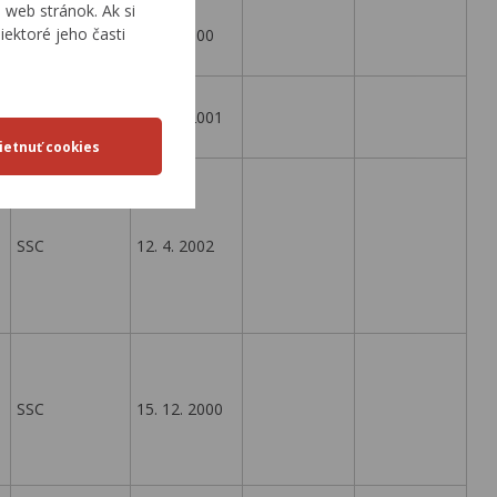
web stránok. Ak si
iektoré jeho časti
SSC
26. 9. 2000
SSC
16. 10. 2001
SSC
12. 4. 2002
SSC
15. 12. 2000