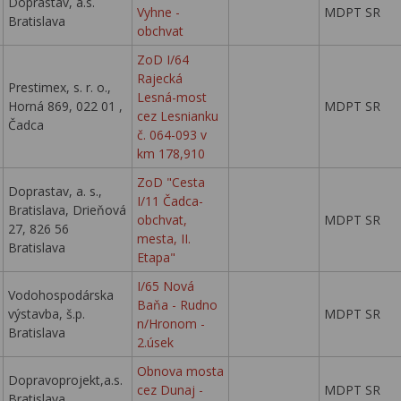
Doprastav, a.s.
Vyhne -
MDPT SR
Bratislava
obchvat
ZoD I/64
Rajecká
Prestimex, s. r. o.,
Lesná-most
Horná 869, 022 01 ,
MDPT SR
cez Lesnianku
Čadca
č. 064-093 v
km 178,910
ZoD "Cesta
Doprastav, a. s.,
I/11 Čadca-
Bratislava, Drieňová
obchvat,
MDPT SR
27, 826 56
mesta, II.
Bratislava
Etapa"
I/65 Nová
Vodohospodárska
Baňa - Rudno
výstavba, š.p.
MDPT SR
n/Hronom -
Bratislava
2.úsek
Obnova mosta
Dopravoprojekt,a.s.
cez Dunaj -
MDPT SR
Bratislava