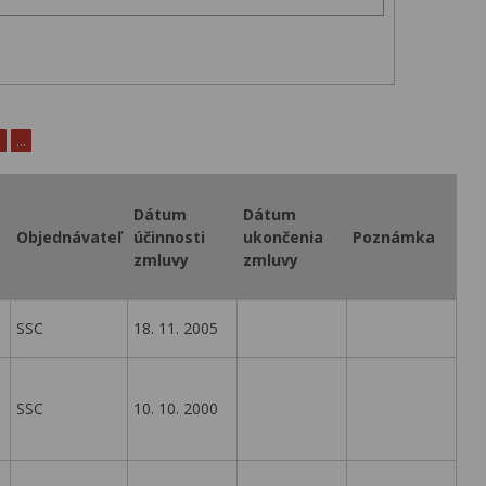
0
...
Dátum
Dátum
Objednávateľ
účinnosti
ukončenia
Poznámka
zmluvy
zmluvy
SSC
18. 11. 2005
SSC
10. 10. 2000