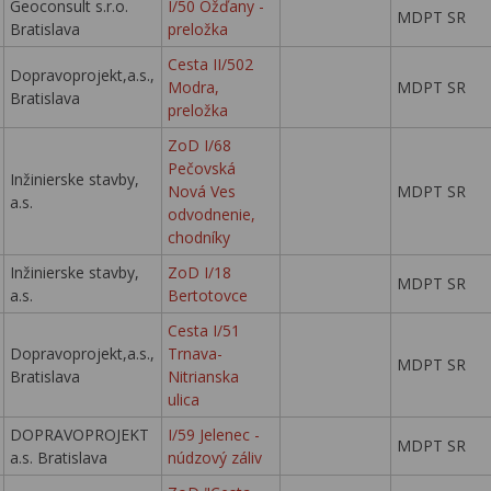
Geoconsult s.r.o.
I/50 Ožďany -
MDPT SR
Bratislava
preložka
Cesta II/502
Dopravoprojekt,a.s.,
Modra,
MDPT SR
Bratislava
preložka
ZoD I/68
Pečovská
Inžinierske stavby,
Nová Ves
MDPT SR
a.s.
odvodnenie,
chodníky
Inžinierske stavby,
ZoD I/18
MDPT SR
a.s.
Bertotovce
Cesta I/51
Dopravoprojekt,a.s.,
Trnava-
MDPT SR
Bratislava
Nitrianska
ulica
DOPRAVOPROJEKT
I/59 Jelenec -
MDPT SR
a.s. Bratislava
núdzový záliv