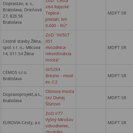
ZoD "Cesta
Doprastav, a. s.,
I/64 Rajecké
Bratislava, Drieňová
Teplice-
MDPT SR
27, 826 56
prieťah, km
Bratislava
0,600 - KÚ"
ZoD "III/507
Cestné stavby Žilina,
051
spol. s r. o., Milcova
Hvozdnica-
MDPT SR
14, 011 54 Žilina
rekonštrukcia
mosta"
III/5294
CEMOS s.r.o.
Brezno - most
MDPT SR
Bratislava
ev. č.2
Obnova mosta
Dopravoprojekt,a.s.,
cez Dunaj
MDPT SR
Bratislava
Štúrovo
ZoD I/77
Vyšný Mirošov
EUROVIA-Cesty, a.s.
MDPT SR
odvodnenie,
chodníky