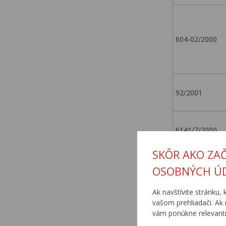
604-02/2000
92/2001
6141/7/2000
SKÔR AKO ZA
6330/10/05
OSOBNÝCH Ú
Ak navštívite stránku, 
vašom prehliadači. Ak 
6350/15/05
vám ponúkne relevantn