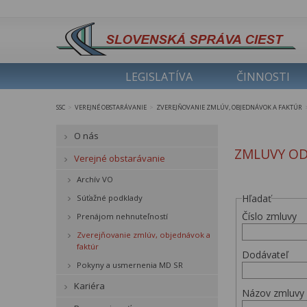
LEGISLATÍVA
ČINNOSTI
SSC
VEREJNÉ OBSTARÁVANIE
ZVEREJŇOVANIE ZMLÚV, OBJEDNÁVOK A FAKTÚR
>
>
O nás
ZMLUVY OD
Verejné obstarávanie
Archív VO
Hľadať
Súťažné podklady
Číslo zmluvy
Prenájom nehnuteľností
Zverejňovanie zmlúv, objednávok a
faktúr
Dodávateľ
Pokyny a usmernenia MD SR
Kariéra
Názov zmluvy