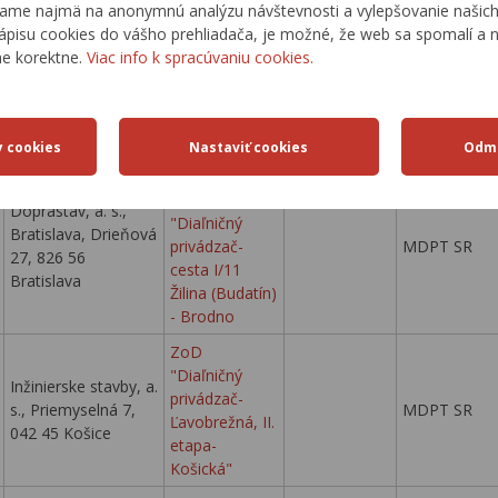
ame najmä na anonymnú analýzu návštevnosti a vylepšovanie našich 
Cesta II/426
CEMOS,s.r.o.,
ápisu cookies do vášho prehliadača, je možné, že web sa spomalí a n
Skalica -
MDPT SR
Bratislava
ne korektne.
Viac info k spracúvaniu cookies.
hranica SR/ČR
Cesty mosty
I/50 Detva -
konštrukcie, spol. s
most ev. č.
MDPT SR
r.o. Zvolen
1999
Dodatok č. 4 k
ZoD
Doprastav, a. s.,
"Diaľničný
Bratislava, Drieňová
privádzač-
MDPT SR
27, 826 56
cesta I/11
Bratislava
Žilina (Budatín)
- Brodno
ZoD
"Diaľničný
Inžinierske stavby, a.
privádzač-
s., Priemyselná 7,
MDPT SR
Ľavobrežná, II.
042 45 Košice
etapa-
Košická"