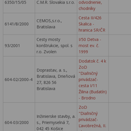
6350/15/05
C.M.R. Slovakia s.r.o.
odvodnenie,
chodníky
Cesta II/426
CEMOS,s.r.o.,
6141/8/2000
Skalica -
Bratislava
hranica SR/ČR
Cesty mosty
I/50 Detva -
93/2001
konštrukcie, spol. s
most ev. č.
r.o. Zvolen
1999
Dodatok č. 4 k
ZoD
Doprastav, a. s.,
"Diaľničný
Bratislava, Drieňová
604-02/2000-4
privádzač-
27, 826 56
cesta I/11
Bratislava
Žilina (Budatín)
- Brodno
ZoD
"Diaľničný
Inžinierske stavby, a.
privádzač-
604-03/2000
s., Priemyselná 7,
Ľavobrežná, II.
042 45 Košice