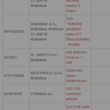
27, 826 56
obchvat,
Bratislava
mesta, II.
Etapa"
ZoD
Doprastav, a. s.,
"Diaľničný
Bratislava, Drieňová
privádzač-
604-02/2000
27, 826 56
cesta I/11
Bratislava
Žilina (Budatín)
- Brodno
I/65 Bzenica -
IS - MOSTY s.r.o.
92/2001
most ev. č.
Bratislava
043
Cesta I/62
GEOCONSULT,s.r.o.,
6141/7/2000
Senec -
Bratislava
Sládkovičovo
ZoD I/50
6330/10/05
STRABAG a.s.
Sobrance
prieťah
ZoD I/18 Lada