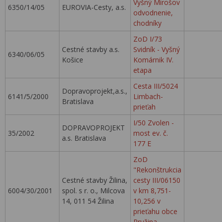
Vyšný Mirošov
6350/14/05
EUROVIA-Cesty, a.s.
odvodnenie,
chodníky
ZoD I/73
Cestné stavby a.s.
Svidník - Vyšný
6340/06/05
Košice
Komárnik IV.
etapa
Cesta III/5024
Dopravoprojekt,a.s.,
6141/5/2000
Limbach-
Bratislava
prieťah
I/50 Zvolen -
DOPRAVOPROJEKT
35/2002
most ev. č.
a.s. Bratislava
177 E
ZoD
"Rekonštrukcia
Cestné stavby Žilina,
cesty III/06150
6004/30/2001
spol. s r. o., Milcova
v km 8,751-
14, 011 54 Žilina
10,256 v
prieťahu obce
Pružina