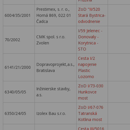
Prestimex, s. r. o.,
ZoD "II/520
6004/35/2001
Horná 869, 022 01
Stará Bystrica-
Čadca
odvodnenie
I/59 Jelenec -
CMK spol. s r.o.
Donovaly -
70/2002
Zvolen
Korytnica -
STO
Cesta I/2
Dopravoprojekt,a.s.,
napojenie
6141/21/2000
Bratislava
Plastic
Lozorno
ZoD I/73-030
Inžinierske stavby,
6340/05/05
Hunkovce
a.s.
most
ZoD I/67-076
6350/24/05
Izolex Bau s.r.o.
Tatranská
Kotlina most
Cesta III/5016