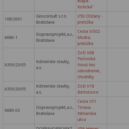
etapa-
Košická"
Geoconsult s.r.o.
I/50 Ožďany -
108/2001
Bratislava
preložka
Cesta II/502
Dopravoprojekt,a.s.,
6686-1
Modra,
Bratislava
preložka
ZoD I/68
Pečovská
Inžinierske stavby,
6350/23/05
Nová Ves
a.s.
odvodnenie,
chodníky
Inžinierske stavby,
ZoD I/18
6350/20/05
a.s.
Bertotovce
Cesta I/51
Dopravoprojekt,a.s.,
Trnava-
6680-03
Bratislava
Nitrianska
ulica
DOPRAVOPROJEKT
I/59 Jelenec -