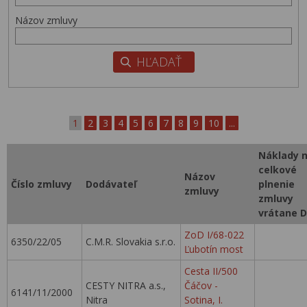
Názov zmluvy
1
2
3
4
5
6
7
8
9
10
...
Náklady 
celkové
Názov
Číslo zmluvy
Dodávateľ
plnenie
zmluvy
zmluvy
vrátane 
ZoD I/68-022
6350/22/05
C.M.R. Slovakia s.r.o.
Ľubotín most
Cesta II/500
CESTY NITRA a.s.,
Čáčov -
6141/11/2000
Nitra
Sotina, I.