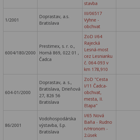
stavba
III/06517
Doprastav, a.s.
1/2001
Vyhne -
Bratislava
obchvat
ZoD I/64
Rajecká
Prestimex, s. r. o.,
Lesná-most
6004/180/2000
Horná 869, 022 01 ,
cez Lesnianku
Čadca
č. 064-093 v
km 178,910
ZoD "Cesta
Doprastav, a. s.,
I/11 Čadca-
Bratislava, Drieňová
604-01/2000
obchvat,
27, 826 56
mesta, II.
Bratislava
Etapa"
I/65 Nová
Vodohospodárska
Baňa - Rudno
86/2001
výstavba, š.p.
n/Hronom -
Bratislava
2.úsek