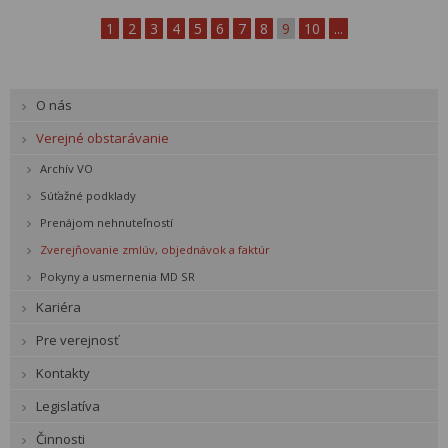
1
2
3
4
5
6
7
8
9
10
...
O nás
Verejné obstarávanie
Archív VO
Súťažné podklady
Prenájom nehnuteľností
Zverejňovanie zmlúv, objednávok a faktúr
Pokyny a usmernenia MD SR
Kariéra
Pre verejnosť
Kontakty
Legislatíva
Činnosti