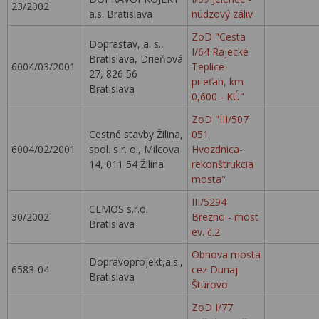
23/2002
a.s. Bratislava
núdzový záliv
ZoD "Cesta
Doprastav, a. s.,
I/64 Rajecké
Bratislava, Drieňová
6004/03/2001
Teplice-
27, 826 56
prieťah, km
Bratislava
0,600 - KÚ"
ZoD "III/507
Cestné stavby Žilina,
051
6004/02/2001
spol. s r. o., Milcova
Hvozdnica-
14, 011 54 Žilina
rekonštrukcia
mosta"
III/5294
CEMOS s.r.o.
30/2002
Brezno - most
Bratislava
ev. č.2
Obnova mosta
Dopravoprojekt,a.s.,
6583-04
cez Dunaj
Bratislava
Štúrovo
ZoD I/77