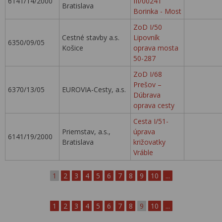
6141/14/2000
III/00241
Bratislava
Borinka - Most
ZoD I/50
Cestné stavby a.s.
Lipovník
6350/09/05
Košice
oprava mosta
50-287
ZoD I/68
Prešov –
6370/13/05
EUROVIA-Cesty, a.s.
Dúbrava
oprava cesty
Cesta I/51-
Priemstav, a.s.,
úprava
6141/19/2000
Bratislava
križovatky
Vráble
1
2
3
4
5
6
7
8
9
10
...
1
2
3
4
5
6
7
8
9
10
...