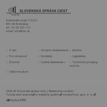
Dúbravská cesta 1152/3,
841 04 Bratislava
tel.: 02 50 255 110
email:
info@ssc.sk
O nás
Verejné obstarávanie
Kariéra
Pre verejnosť
Kontakty
Legislatíva
Činnosti
Cestná databanka »
Technické predpisy
rezortu
Odborné akcie
2026 © Slovenská správa ciest |
Nastavenia cookies
Tvorba web stránok
a
redakčný systém
od
AlejTech, spol. s r.o.