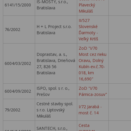
IS-MOSTY, s.r.o.,
6141/15/2000
Plavecký
Bratislava
Mikuláš
II/527
H + L Project s.r.o.
Slovenské
76/2002
Bratislava
Ďarmoty -
Veľký Krtíš
ZoD "I/70
Doprastav, a. s.,
Most cez rieku
Bratislava, Drieňová
Oravu, Dolný
6004/03/2002
27, 826 56
Kubín-ev.č.70-
Bratislava
018, km
16,690"
ISPO, spol. s r. o.,
ZoD "I/70
6004/09/2002
Prešov
Párnica-zosuv"
Cestné stavby spol.
I/72 Jarabá -
79/2002
s r.o. Liptovský
most č. 14
Mikuláš
Cesta
SANTECH, s.r.o.,