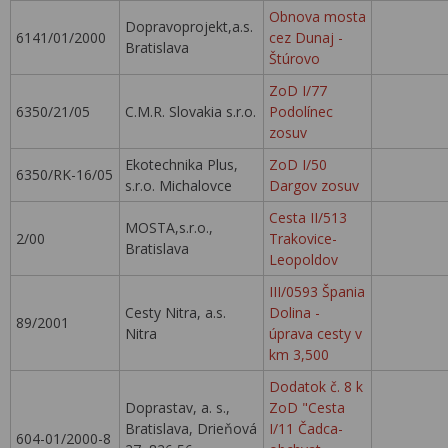
Obnova mosta
Dopravoprojekt,a.s.
6141/01/2000
cez Dunaj -
Bratislava
Štúrovo
ZoD I/77
6350/21/05
C.M.R. Slovakia s.r.o.
Podolínec
zosuv
Ekotechnika Plus,
ZoD I/50
6350/RK-16/05
s.r.o. Michalovce
Dargov zosuv
Cesta II/513
MOSTA,s.r.o.,
2/00
Trakovice-
Bratislava
Leopoldov
III/0593 Špania
Cesty Nitra, a.s.
Dolina -
89/2001
Nitra
úprava cesty v
km 3,500
Dodatok č. 8 k
Doprastav, a. s.,
ZoD "Cesta
Bratislava, Drieňová
I/11 Čadca-
604-01/2000-8