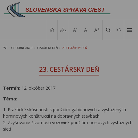
EN
SSC
ODBORNÉ AKCIE
CESTÁRSKY DEŇ
23. CESTÁRSKY DEŇ
>
>
>
23. CESTÁRSKY DEŇ
Termín:
12. október 2017
Téma:
1. Praktické skúsenosti s použitím gabionových a vystužených
horninových konštrukcií na dopravných stavbách
2. Zvyšovanie životnosti vozoviek použitím ocelových výstužných
sietí