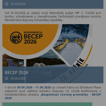
01.04.2026
Od 01.04.2026 je platný nový Metodický pokyn MP č. 1/2026 pre
tvorbu, schvaľovanie a zverejňovanie Technických predpisov rezortu
Ministerstva dopravy Slovenskej republiky.
BECEP 2026
26.03.2026
V dňoch
09.09.2026 – 11.09.2026
sa v hoteli Patria na Štrbskom Plese
uskutoční pod záštitou ministra dopravy 19. ročník konferencie s
medzinárodnou účasťou „
Bezpečnosť cestnej premávky - BECEP
2026
“.