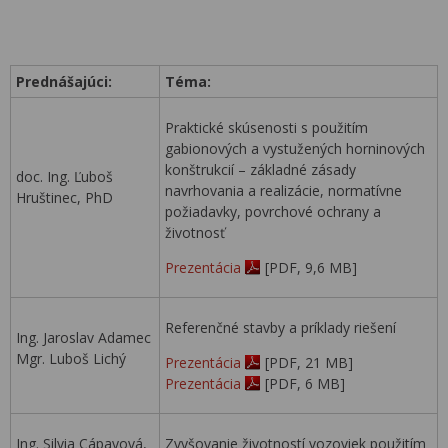
Prednášajúci:
Téma:
Praktické skúsenosti s použitím
gabionových a vystužených horninových
konštrukcií – základné zásady
doc. Ing. Ľuboš
navrhovania a realizácie, normatívne
Hruštinec, PhD
požiadavky, povrchové ochrany a
životnosť
Prezentácia
[PDF, 9,6 MB]
Referenčné stavby a príklady riešení
Ing. Jaroslav Adamec
Mgr. Luboš Lichý
Prezentácia
[PDF, 21 MB]
Prezentácia
[PDF, 6 MB]
Ing. Silvia Cápayová,
Zvyšovanie životností vozoviek použitím