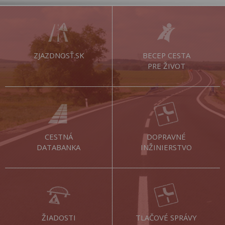
ZJAZDNOSŤ.SK
BECEP CESTA
PRE ŽIVOT
CESTNÁ
DOPRAVNÉ
DATABANKA
INŽINIERSTVO
ŽIADOSTI
TLAČOVÉ SPRÁVY