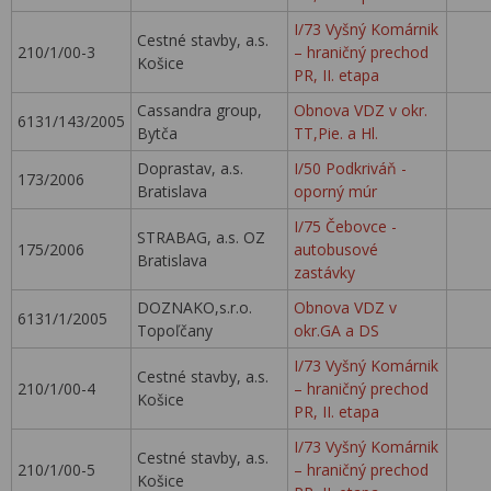
I/73 Vyšný Komárnik
Cestné stavby, a.s.
210/1/00-3
– hraničný prechod
Košice
PR, II. etapa
Cassandra group,
Obnova VDZ v okr.
6131/143/2005
Bytča
TT,Pie. a Hl.
Doprastav, a.s.
I/50 Podkriváň -
173/2006
Bratislava
oporný múr
I/75 Čebovce -
STRABAG, a.s. OZ
175/2006
autobusové
Bratislava
zastávky
DOZNAKO,s.r.o.
Obnova VDZ v
6131/1/2005
Topoľčany
okr.GA a DS
I/73 Vyšný Komárnik
Cestné stavby, a.s.
210/1/00-4
– hraničný prechod
Košice
PR, II. etapa
I/73 Vyšný Komárnik
Cestné stavby, a.s.
210/1/00-5
– hraničný prechod
Košice