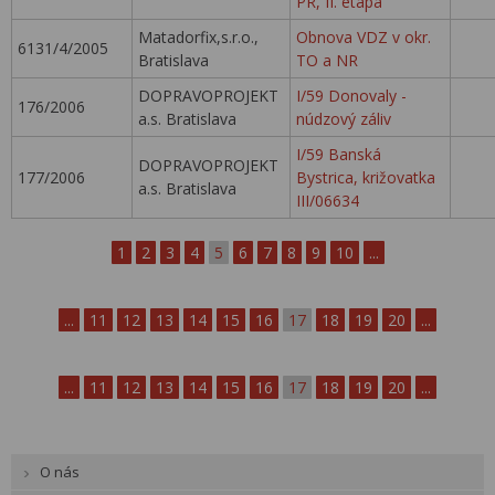
PR, II. etapa
Matadorfix,s.r.o.,
Obnova VDZ v okr.
6131/4/2005
Bratislava
TO a NR
DOPRAVOPROJEKT
I/59 Donovaly -
176/2006
a.s. Bratislava
núdzový záliv
I/59 Banská
DOPRAVOPROJEKT
177/2006
Bystrica, križovatka
a.s. Bratislava
III/06634
1
2
3
4
5
6
7
8
9
10
...
...
11
12
13
14
15
16
17
18
19
20
...
...
11
12
13
14
15
16
17
18
19
20
...
O nás