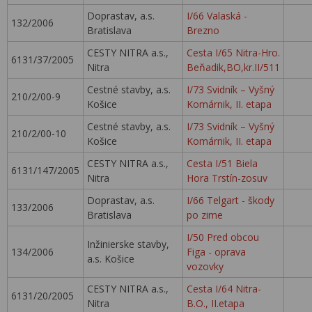
Doprastav, a.s.
I/66 Valaská -
132/2006
Bratislava
Brezno
CESTY NITRA a.s.,
Cesta I/65 Nitra-Hro.
6131/37/2005
Nitra
Beňadik,BO,kr.II/511
Cestné stavby, a.s.
I/73 Svidník – Vyšný
210/2/00-9
Košice
Komárnik, II. etapa
Cestné stavby, a.s.
I/73 Svidník – Vyšný
210/2/00-10
Košice
Komárnik, II. etapa
CESTY NITRA a.s.,
Cesta I/51 Biela
6131/147/2005
Nitra
Hora Trstín-zosuv
Doprastav, a.s.
I/66 Telgart - škody
133/2006
Bratislava
po zime
I/50 Pred obcou
Inžinierske stavby,
134/2006
Figa - oprava
a.s. Košice
vozovky
CESTY NITRA a.s.,
Cesta I/64 Nitra-
6131/20/2005
Nitra
B.O., II.etapa