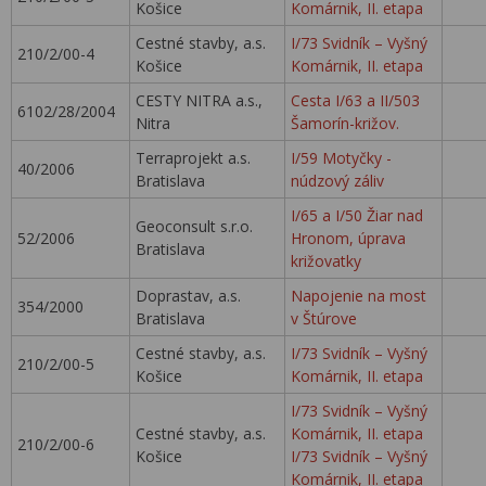
Košice
Komárnik, II. etapa
Cestné stavby, a.s.
I/73 Svidník – Vyšný
210/2/00-4
Košice
Komárnik, II. etapa
CESTY NITRA a.s.,
Cesta I/63 a II/503
6102/28/2004
Nitra
Šamorín-križov.
Terraprojekt a.s.
I/59 Motyčky -
40/2006
Bratislava
núdzový záliv
I/65 a I/50 Žiar nad
Geoconsult s.r.o.
52/2006
Hronom, úprava
Bratislava
križovatky
Doprastav, a.s.
Napojenie na most
354/2000
Bratislava
v Štúrove
Cestné stavby, a.s.
I/73 Svidník – Vyšný
210/2/00-5
Košice
Komárnik, II. etapa
I/73 Svidník – Vyšný
Cestné stavby, a.s.
Komárnik, II. etapa
210/2/00-6
Košice
I/73 Svidník – Vyšný
Komárnik, II. etapa