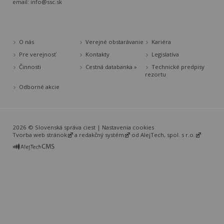
email:
info@ssc.sk
O nás
Verejné obstarávanie
Kariéra
Pre verejnosť
Kontakty
Legislatíva
Činnosti
Cestná databanka »
Technické predpisy
rezortu
Odborné akcie
2026 © Slovenská správa ciest |
Nastavenia cookies
Tvorba web stránok
a
redakčný systém
od
AlejTech, spol. s r.o.