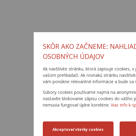
SKÔR AKO ZAČNEME: NAHLIA
OSOBNÝCH ÚDAJOV
Ak navštívite stránku, ktorá zapisuje cookies, v
vašom prehliadači. Ak rovnakú stránku navštívi
vám ponúkne relevantné informácie a bude sa 
Súbory cookies používame najmä na anonymnú a
nastavíte blokovanie zápisu cookies do vášho p
nemusia fungovať úplne korektne.
Viac info k s