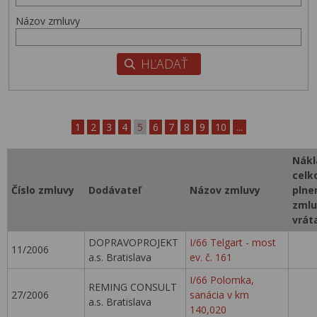
Názov zmluvy
1
2
3
4
5
6
7
8
9
10
...
Nákl
celk
Číslo zmluvy
Dodávateľ
Názov zmluvy
plne
zmlu
vrát
DOPRAVOPROJEKT
I/66 Telgart - most
11/2006
a.s. Bratislava
ev. č. 161
I/66 Polomka,
REMING CONSULT
27/2006
sanácia v km
a.s. Bratislava
140,020