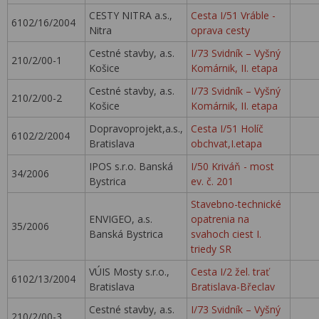
CESTY NITRA a.s.,
Cesta I/51 Vráble -
6102/16/2004
Nitra
oprava cesty
Cestné stavby, a.s.
I/73 Svidník – Vyšný
210/2/00-1
Košice
Komárnik, II. etapa
Cestné stavby, a.s.
I/73 Svidník – Vyšný
210/2/00-2
Košice
Komárnik, II. etapa
Dopravoprojekt,a.s.,
Cesta I/51 Holíč
6102/2/2004
Bratislava
obchvat,I.etapa
IPOS s.r.o. Banská
I/50 Kriváň - most
34/2006
Bystrica
ev. č. 201
Stavebno-technické
ENVIGEO, a.s.
opatrenia na
35/2006
Banská Bystrica
svahoch ciest I.
triedy SR
VÚIS Mosty s.r.o.,
Cesta I/2 žel. trať
6102/13/2004
Bratislava
Bratislava-Břeclav
Cestné stavby, a.s.
I/73 Svidník – Vyšný
210/2/00-3