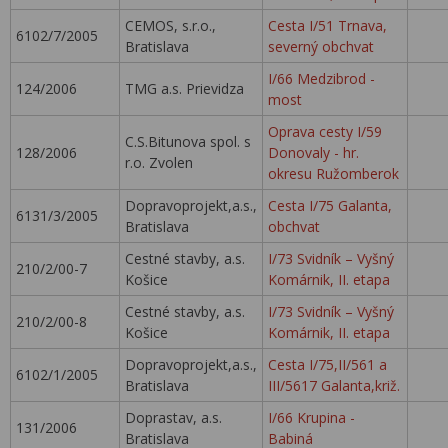
CEMOS, s.r.o.,
Cesta I/51 Trnava,
6102/7/2005
Bratislava
severný obchvat
I/66 Medzibrod -
124/2006
TMG a.s. Prievidza
most
Oprava cesty I/59
C.S.Bitunova spol. s
128/2006
Donovaly - hr.
r.o. Zvolen
okresu Ružomberok
Dopravoprojekt,a.s.,
Cesta I/75 Galanta,
6131/3/2005
Bratislava
obchvat
Cestné stavby, a.s.
I/73 Svidník – Vyšný
210/2/00-7
Košice
Komárnik, II. etapa
Cestné stavby, a.s.
I/73 Svidník – Vyšný
210/2/00-8
Košice
Komárnik, II. etapa
Dopravoprojekt,a.s.,
Cesta I/75,II/561 a
6102/1/2005
Bratislava
III/5617 Galanta,križ.
Doprastav, a.s.
I/66 Krupina -
131/2006
Bratislava
Babiná