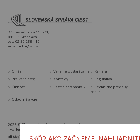
Dúbravská cesta 1152/3,
841 04 Bratislava
tel.: 02 50 255 110
email:
info@ssc.sk
O nás
Verejné obstarávanie
Kariéra
Pre verejnosť
Kontakty
Legislatíva
Činnosti
Cestná databanka »
Technické predpisy
rezortu
Odborné akcie
2026 © Slovenská správa ciest |
Nastavenia cookies
Tvorba web stránok
a
redakčný systém
od
AlejTech, spol. s r.o.
SKÔR AKO ZAČNEME: NAHLIADNIT