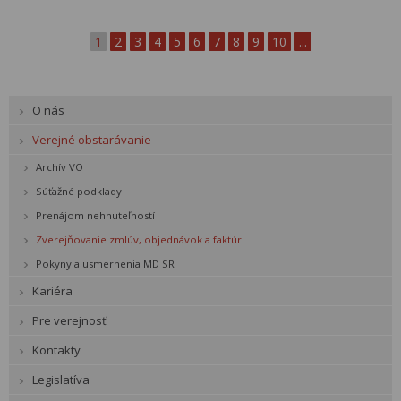
1
2
3
4
5
6
7
8
9
10
...
O nás
Verejné obstarávanie
Archív VO
Súťažné podklady
Prenájom nehnuteľností
Zverejňovanie zmlúv, objednávok a faktúr
Pokyny a usmernenia MD SR
Kariéra
Pre verejnosť
Kontakty
Legislatíva