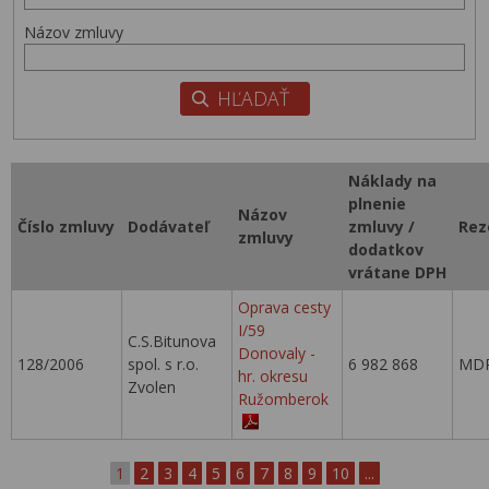
Názov zmluvy
Náklady na
plnenie
Názov
Číslo zmluvy
Dodávateľ
zmluvy /
Rez
zmluvy
dodatkov
vrátane DPH
Oprava cesty
I/59
C.S.Bitunova
Donovaly -
128/2006
spol. s r.o.
6 982 868
MDP
hr. okresu
Zvolen
Ružomberok
1
2
3
4
5
6
7
8
9
10
...