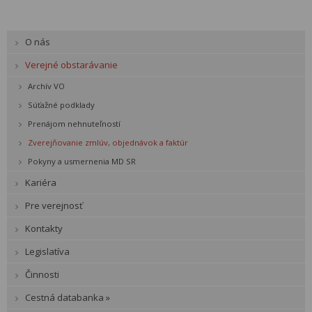
O nás
Verejné obstarávanie
Archív VO
Súťažné podklady
Prenájom nehnuteľností
Zverejňovanie zmlúv, objednávok a faktúr
Pokyny a usmernenia MD SR
Kariéra
Pre verejnosť
Kontakty
Legislatíva
Činnosti
Cestná databanka »