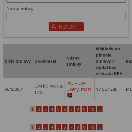
Názov zmluvy
Náklady na
plnenie
Názov
Číslo zmluvy
Dodávateľ
zmluvy /
Re
zmluvy
dodatkov
vrátane DPH
I/68 – 034
C.M.R.Slovakia,
66/S/2001
Lipany, most
17 527 246
MD
s.r.o.
1
2
3
4
5
6
7
8
9
10
...
1
2
3
4
5
6
7
8
9
10
...