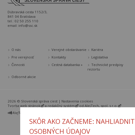
Dúbravská cesta 1152/3,
841 04 Bratislava
tel.: 02 50 255 110
email:
info@ssc.sk
O nás
Verejné obstarávanie
Kariéra
Pre verejnosť
Kontakty
Legislatíva
Činnosti
Cestná databanka »
Technické predpisy
rezortu
Odborné akcie
2026 © Slovenská správa ciest |
Nastavenia cookies
Tvorba web stránok
a
redakčný systém
od
AlejTech, spol. s r.o.
SKÔR AKO ZAČNEME: NAHLIADNIT
OSOBNÝCH ÚDAJOV