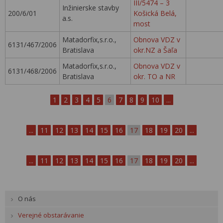
III/5474 – 3
Inžinierske stavby
200/6/01
Košická Belá,
a.s.
most
Matadorfix,s.r.o.,
Obnova VDZ v
6131/467/2006
Bratislava
okr.NZ a Šaľa
Matadorfix,s.r.o.,
Obnova VDZ v
6131/468/2006
Bratislava
okr. TO a NR
1
2
3
4
5
6
7
8
9
10
...
...
11
12
13
14
15
16
17
18
19
20
...
...
11
12
13
14
15
16
17
18
19
20
...
O nás
Verejné obstarávanie