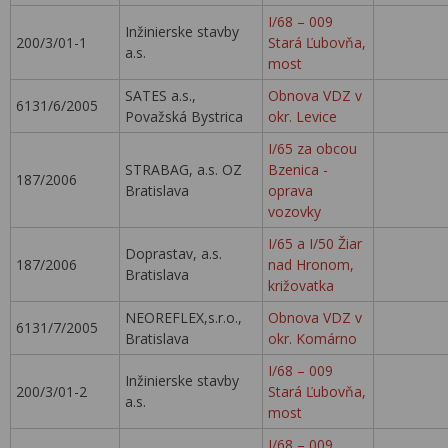
I/68 – 009
Inžinierske stavby
200/3/01-1
Stará Ľubovňa,
a.s.
most
SATES a.s.,
Obnova VDZ v
6131/6/2005
Považská Bystrica
okr. Levice
I/65 za obcou
STRABAG, a.s. OZ
Bzenica -
187/2006
Bratislava
oprava
vozovky
I/65 a I/50 Žiar
Doprastav, a.s.
187/2006
nad Hronom,
Bratislava
križovatka
NEOREFLEX,s.r.o.,
Obnova VDZ v
6131/7/2005
Bratislava
okr. Komárno
I/68 – 009
Inžinierske stavby
200/3/01-2
Stará Ľubovňa,
a.s.
most
I/68 – 009