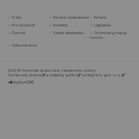
O nás
Verejné obstarávanie
Kariéra
Pre verejnosť
Kontakty
Legislatíva
Činnosti
Cestná databanka »
Technické predpisy
rezortu
Odborné akcie
2026 © Slovenská správa ciest |
Nastavenia cookies
Tvorba web stránok
a
redakčný systém
od
AlejTech, spol. s r.o.