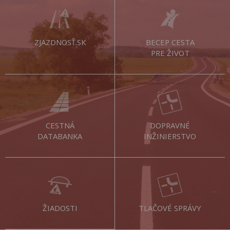
ZJAZDNOSŤ.SK
BECEP CESTA
PRE ŽIVOT
CESTNÁ
DOPRAVNÉ
DATABANKA
INŽINIERSTVO
ŽIADOSTI
TLAČOVÉ SPRÁVY