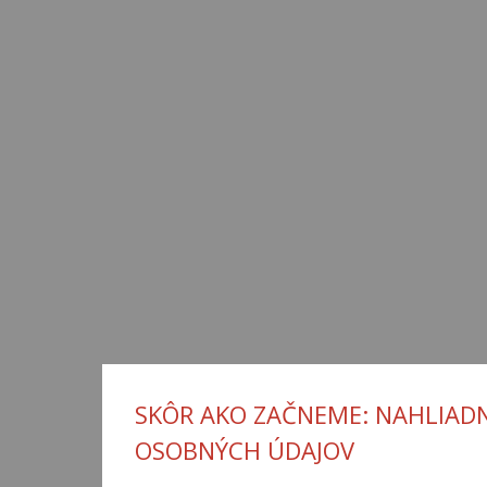
SKÔR AKO ZAČNEME: NAHLIADN
OSOBNÝCH ÚDAJOV