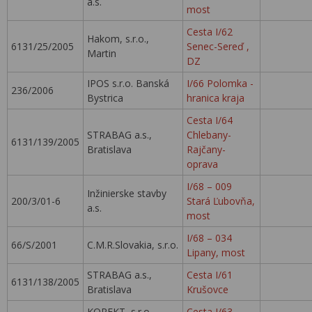
a.s.
most
Cesta I/62
Hakom, s.r.o.,
6131/25/2005
Senec-Sereď ,
Martin
DZ
IPOS s.r.o. Banská
I/66 Polomka -
236/2006
Bystrica
hranica kraja
Cesta I/64
STRABAG a.s.,
Chlebany-
6131/139/2005
Bratislava
Rajčany-
oprava
I/68 – 009
Inžinierske stavby
200/3/01-6
Stará Ľubovňa,
a.s.
most
I/68 – 034
66/S/2001
C.M.R.Slovakia, s.r.o.
Lipany, most
STRABAG a.s.,
Cesta I/61
6131/138/2005
Bratislava
Krušovce
KOREKT, s.r.o.,
Cesta I/63