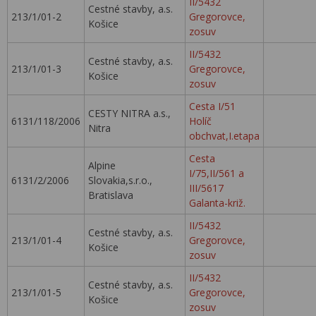
II/5432
Cestné stavby, a.s.
213/1/01-2
Gregorovce,
Košice
zosuv
II/5432
Cestné stavby, a.s.
213/1/01-3
Gregorovce,
Košice
zosuv
Cesta I/51
CESTY NITRA a.s.,
6131/118/2006
Holíč
Nitra
obchvat,I.etapa
Cesta
Alpine
I/75,II/561 a
6131/2/2006
Slovakia,s.r.o.,
III/5617
Bratislava
Galanta-križ.
II/5432
Cestné stavby, a.s.
213/1/01-4
Gregorovce,
Košice
zosuv
II/5432
Cestné stavby, a.s.
213/1/01-5
Gregorovce,
Košice
zosuv