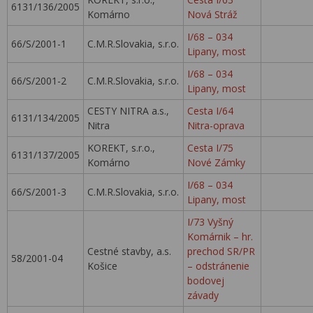
6131/136/2005
Komárno
Nová Stráž
I/68 – 034
66/S/2001-1
C.M.R.Slovakia, s.r.o.
Lipany, most
I/68 – 034
66/S/2001-2
C.M.R.Slovakia, s.r.o.
Lipany, most
CESTY NITRA a.s.,
Cesta I/64
6131/134/2005
Nitra
Nitra-oprava
KOREKT, s.r.o.,
Cesta I/75
6131/137/2005
Komárno
Nové Zámky
I/68 – 034
66/S/2001-3
C.M.R.Slovakia, s.r.o.
Lipany, most
I/73 Vyšný
Komárnik – hr.
Cestné stavby, a.s.
prechod SR/PR
58/2001-04
Košice
– odstránenie
bodovej
závady