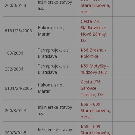
Inžinierske stavby
200/3/01-3
Stará Ľubovňa,
a.s.
most
Cesta I/75
Hakom, s.r.o.,
Sládkovičovo-
6131/23/2005
Martin
Nové Zámky,
DZ
Terraprojekt a.s.
I/66 Brezno -
189/2006
Bratislava
Polomka
Terraprojekt a.s.
I/59 Motyčky -
232/2006
Bratislava
núdzový záliv
Cesta I/76
Hakom, s.r.o.,
6131/24/2005
Šárovce-
Martin
Tlmače, DZ
I/68 – 009
Inžinierske stavby
200/3/01-4
Stará Ľubovňa,
a.s.
most
I/68 – 009
Inžinierske stavby
200/3/01-5
Stará Ľubovňa,