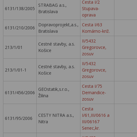
Cesta I/2
STRABAG a.s.,
6131/138/2005
Stupava-
Bratislava
oprava
Dopravoprojekt,a.s.,
Cesta I/63
6131/210/2006
Bratislava
Komárno-križ.
II/5432
Cestné stavby, a.s.
213/1/01
Gregorovce,
Košice
zosuv
II/5432
Cestné stavby, a.s.
213/1/01-1
Gregorovce,
Košice
zosuv
Cesta I/75
GEOstatik,s.r.o.,
6131/456/2006
Demandice-
Žilina
zosuv
Cesta
CESTY NITRA a.s.,
I/61,III/0616 a
6131/95/2006
Nitra
III/06167
Senec,kr.