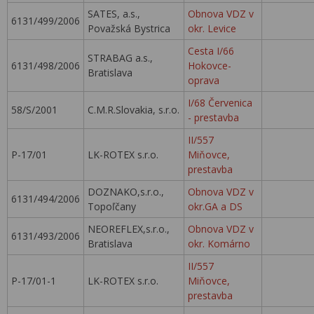
SATES, a.s.,
Obnova VDZ v
6131/499/2006
Považská Bystrica
okr. Levice
Cesta I/66
STRABAG a.s.,
6131/498/2006
Hokovce-
Bratislava
oprava
I/68 Červenica
58/S/2001
C.M.R.Slovakia, s.r.o.
- prestavba
II/557
P-17/01
LK-ROTEX s.r.o.
Miňovce,
prestavba
DOZNAKO,s.r.o.,
Obnova VDZ v
6131/494/2006
Topoľčany
okr.GA a DS
NEOREFLEX,s.r.o.,
Obnova VDZ v
6131/493/2006
Bratislava
okr. Komárno
II/557
P-17/01-1
LK-ROTEX s.r.o.
Miňovce,
prestavba