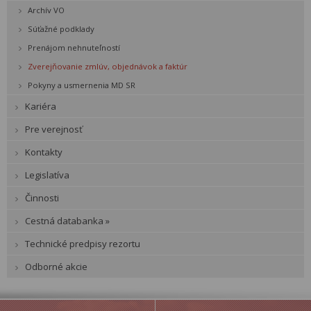
Archív VO
Súťažné podklady
Prenájom nehnuteľností
Zverejňovanie zmlúv, objednávok a faktúr
Pokyny a usmernenia MD SR
Kariéra
Pre verejnosť
Kontakty
Legislatíva
Činnosti
Cestná databanka »
Technické predpisy rezortu
Odborné akcie