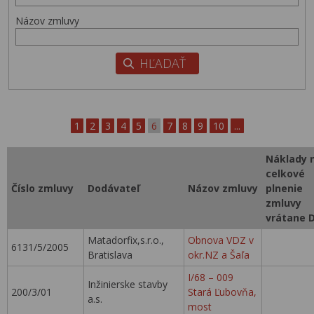
Názov zmluvy
1
2
3
4
5
6
7
8
9
10
...
Náklady 
celkové
Číslo zmluvy
Dodávateľ
Názov zmluvy
plnenie
zmluvy
vrátane 
Matadorfix,s.r.o.,
Obnova VDZ v
6131/5/2005
Bratislava
okr.NZ a Šaľa
I/68 – 009
Inžinierske stavby
200/3/01
Stará Ľubovňa,
a.s.
most