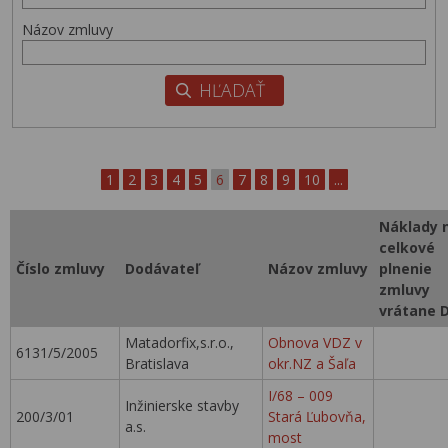
Názov zmluvy
1
2
3
4
5
6
7
8
9
10
...
Náklady 
celkové
Číslo zmluvy
Dodávateľ
Názov zmluvy
plnenie
zmluvy
vrátane 
Matadorfix,s.r.o.,
Obnova VDZ v
6131/5/2005
Bratislava
okr.NZ a Šaľa
I/68 – 009
Inžinierske stavby
200/3/01
Stará Ľubovňa,
a.s.
most