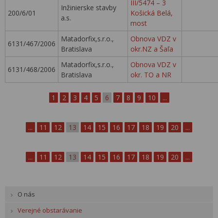
III/5474 – 3
Inžinierske stavby
200/6/01
Košická Belá,
a.s.
most
Matadorfix,s.r.o.,
Obnova VDZ v
6131/467/2006
Bratislava
okr.NZ a Šaľa
Matadorfix,s.r.o.,
Obnova VDZ v
6131/468/2006
Bratislava
okr. TO a NR
1
2
3
4
5
6
7
8
9
10
...
...
11
12
13
14
15
16
17
18
19
20
...
...
11
12
13
14
15
16
17
18
19
20
...
O nás
Verejné obstarávanie