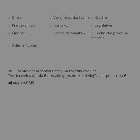
O nás
Verejné obstarávanie
Kariéra
Pre verejnosť
Kontakty
Legislatíva
Činnosti
Cestná databanka »
Technické predpisy
rezortu
Odborné akcie
2026 © Slovenská správa ciest |
Nastavenia cookies
Tvorba web stránok
a
redakčný systém
od
AlejTech, spol. s r.o.