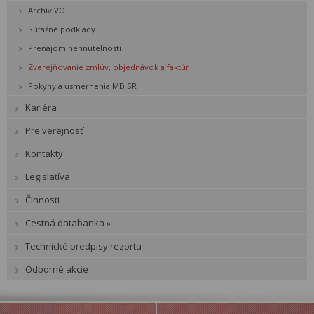
Archív VO
Súťažné podklady
Prenájom nehnuteľností
Zverejňovanie zmlúv, objednávok a faktúr
Pokyny a usmernenia MD SR
Kariéra
Pre verejnosť
Kontakty
Legislatíva
Činnosti
Cestná databanka »
Technické predpisy rezortu
Odborné akcie