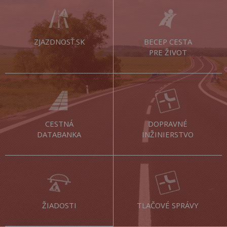
ZJAZDNOSŤ.SK
BECEP CESTA
PRE ŽIVOT
CESTNÁ
DOPRAVNÉ
DATABANKA
INŽINIERSTVO
ŽIADOSTI
TLAČOVÉ SPRÁVY