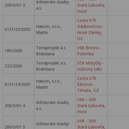
Inžinierske stavby
200/3/01-3
Stará Ľubovňa,
a.s.
most
Cesta I/75
Hakom, s.r.o.,
Sládkovičovo-
6131/23/2005
Martin
Nové Zámky,
DZ
Terraprojekt a.s.
I/66 Brezno -
189/2006
Bratislava
Polomka
Terraprojekt a.s.
I/59 Motyčky -
232/2006
Bratislava
núdzový záliv
Cesta I/76
Hakom, s.r.o.,
6131/24/2005
Šárovce-
Martin
Tlmače, DZ
I/68 – 009
Inžinierske stavby
200/3/01-4
Stará Ľubovňa,
a.s.
most
I/68 – 009
Inžinierske stavby
200/3/01-5
Stará Ľubovňa,