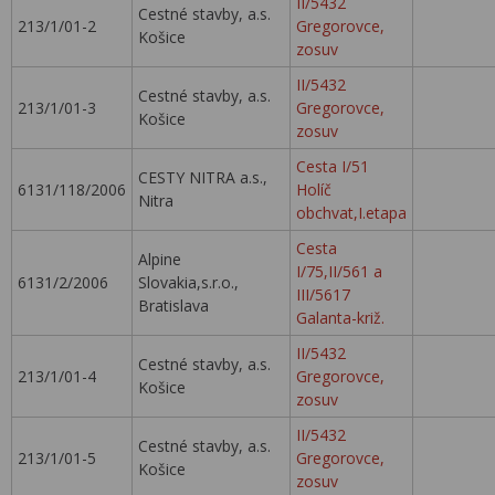
II/5432
Cestné stavby, a.s.
213/1/01-2
Gregorovce,
Košice
zosuv
II/5432
Cestné stavby, a.s.
213/1/01-3
Gregorovce,
Košice
zosuv
Cesta I/51
CESTY NITRA a.s.,
6131/118/2006
Holíč
Nitra
obchvat,I.etapa
Cesta
Alpine
I/75,II/561 a
6131/2/2006
Slovakia,s.r.o.,
III/5617
Bratislava
Galanta-križ.
II/5432
Cestné stavby, a.s.
213/1/01-4
Gregorovce,
Košice
zosuv
II/5432
Cestné stavby, a.s.
213/1/01-5
Gregorovce,
Košice
zosuv