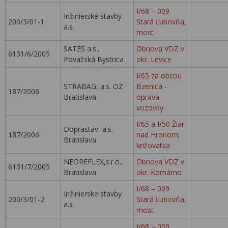
I/68 – 009
Inžinierske stavby
200/3/01-1
Stará Ľubovňa,
a.s.
most
SATES a.s.,
Obnova VDZ v
6131/6/2005
Považská Bystrica
okr. Levice
I/65 za obcou
STRABAG, a.s. OZ
Bzenica -
187/2006
Bratislava
oprava
vozovky
I/65 a I/50 Žiar
Doprastav, a.s.
187/2006
nad Hronom,
Bratislava
križovatka
NEOREFLEX,s.r.o.,
Obnova VDZ v
6131/7/2005
Bratislava
okr. Komárno
I/68 – 009
Inžinierske stavby
200/3/01-2
Stará Ľubovňa,
a.s.
most
I/68 – 009