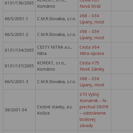
6131/136/2005
Komárno
Nová Stráž
I/68 – 034
66/S/2001-1
C.M.R.Slovakia, s.r.o.
Lipany, most
I/68 – 034
66/S/2001-2
C.M.R.Slovakia, s.r.o.
Lipany, most
CESTY NITRA a.s.,
Cesta I/64
6131/134/2005
Nitra
Nitra-oprava
KOREKT, s.r.o.,
Cesta I/75
6131/137/2005
Komárno
Nové Zámky
I/68 – 034
66/S/2001-3
C.M.R.Slovakia, s.r.o.
Lipany, most
I/73 Vyšný
Komárnik – hr.
Cestné stavby, a.s.
prechod SR/PR
58/2001-04
Košice
– odstránenie
bodovej
závady