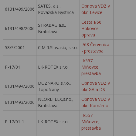
SATES, a.s.,
Obnova VDZ v
6131/499/2006
Považská Bystrica
okr. Levice
Cesta I/66
STRABAG a.s.,
6131/498/2006
Hokovce-
Bratislava
oprava
I/68 Červenica
58/S/2001
C.M.R.Slovakia, s.r.o.
- prestavba
II/557
P-17/01
LK-ROTEX s.r.o.
Miňovce,
prestavba
DOZNAKO,s.r.o.,
Obnova VDZ v
6131/494/2006
Topoľčany
okr.GA a DS
NEOREFLEX,s.r.o.,
Obnova VDZ v
6131/493/2006
Bratislava
okr. Komárno
II/557
P-17/01-1
LK-ROTEX s.r.o.
Miňovce,
prestavba