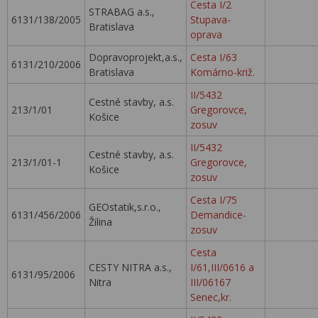
Cesta I/2
STRABAG a.s.,
6131/138/2005
Stupava-
Bratislava
oprava
Dopravoprojekt,a.s.,
Cesta I/63
6131/210/2006
Bratislava
Komárno-križ.
II/5432
Cestné stavby, a.s.
213/1/01
Gregorovce,
Košice
zosuv
II/5432
Cestné stavby, a.s.
213/1/01-1
Gregorovce,
Košice
zosuv
Cesta I/75
GEOstatik,s.r.o.,
6131/456/2006
Demandice-
Žilina
zosuv
Cesta
CESTY NITRA a.s.,
I/61,III/0616 a
6131/95/2006
Nitra
III/06167
Senec,kr.