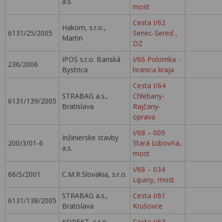
a.s.
most
Cesta I/62
Hakom, s.r.o.,
6131/25/2005
Senec-Sereď ,
Martin
DZ
IPOS s.r.o. Banská
I/66 Polomka -
236/2006
Bystrica
hranica kraja
Cesta I/64
STRABAG a.s.,
Chlebany-
6131/139/2005
Bratislava
Rajčany-
oprava
I/68 – 009
Inžinierske stavby
200/3/01-6
Stará Ľubovňa,
a.s.
most
I/68 – 034
66/S/2001
C.M.R.Slovakia, s.r.o.
Lipany, most
STRABAG a.s.,
Cesta I/61
6131/138/2005
Bratislava
Krušovce
KOREKT, s.r.o.,
Cesta I/63