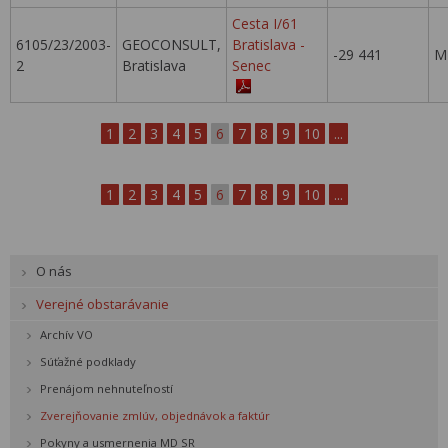
Cesta I/61
6105/23/2003-
GEOCONSULT,
Bratislava -
-29 441
M
2
Bratislava
Senec
1
2
3
4
5
6
7
8
9
10
...
1
2
3
4
5
6
7
8
9
10
...
O nás
Verejné obstarávanie
Archív VO
Súťažné podklady
Prenájom nehnuteľností
Zverejňovanie zmlúv, objednávok a faktúr
Pokyny a usmernenia MD SR