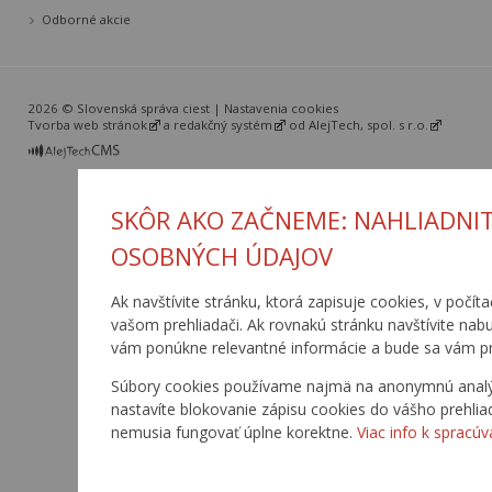
Odborné akcie
2026 © Slovenská správa ciest |
Nastavenia cookies
Tvorba web stránok
a
redakčný systém
od
AlejTech, spol. s r.o.
SKÔR AKO ZAČNEME: NAHLIADNIT
OSOBNÝCH ÚDAJOV
Ak navštívite stránku, ktorá zapisuje cookies, v počíta
vašom prehliadači. Ak rovnakú stránku navštívite nab
vám ponúkne relevantné informácie a bude sa vám pr
Súbory cookies používame najmä na anonymnú analýzu
nastavíte blokovanie zápisu cookies do vášho prehlia
nemusia fungovať úplne korektne.
Viac info k spracúv