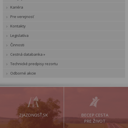
Kariéra
Pre verejnosť
Kontakty
Legislatíva
Činnosti
Cestná databanka »
Technické predpisy rezortu
Odborné akcie
ZJAZDNOSŤ.SK
BECEP CESTA
PRE ŽIVOT