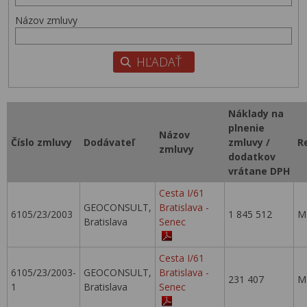
Názov zmluvy
Náklady na
plnenie
Názov
Číslo zmluvy
Dodávateľ
zmluvy /
R
zmluvy
dodatkov
vrátane DPH
Cesta I/61
GEOCONSULT,
Bratislava -
6105/23/2003
1 845 512
M
Bratislava
Senec
Cesta I/61
6105/23/2003-
GEOCONSULT,
Bratislava -
231 407
M
1
Bratislava
Senec