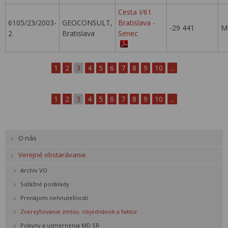
Cesta I/61
6105/23/2003-
GEOCONSULT,
Bratislava -
-29 441
M
2
Bratislava
Senec
1
2
3
4
5
6
7
8
9
10
...
1
2
3
4
5
6
7
8
9
10
...
O nás
Verejné obstarávanie
Archív VO
Súťažné podklady
Prenájom nehnuteľností
Zverejňovanie zmlúv, objednávok a faktúr
Pokyny a usmernenia MD SR