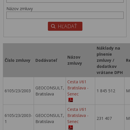
Názov zmluvy
Náklady na
plnenie
Názov
Číslo zmluvy
Dodávateľ
zmluvy /
R
zmluvy
dodatkov
vrátane DPH
Cesta I/61
GEOCONSULT,
Bratislava -
6105/23/2003
1 845 512
M
Bratislava
Senec
Cesta I/61
6105/23/2003-
GEOCONSULT,
Bratislava -
231 407
M
1
Bratislava
Senec