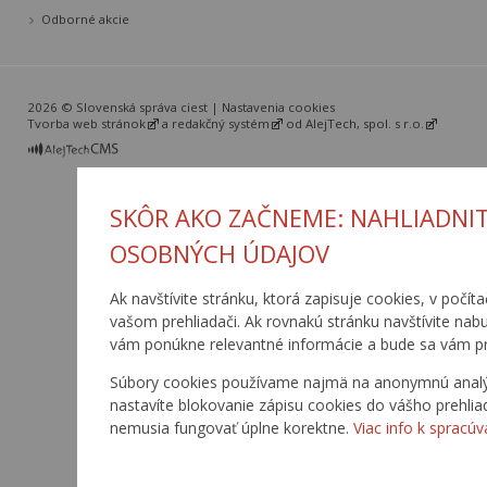
Odborné akcie
2026 © Slovenská správa ciest |
Nastavenia cookies
Tvorba web stránok
a
redakčný systém
od
AlejTech, spol. s r.o.
SKÔR AKO ZAČNEME: NAHLIADNIT
OSOBNÝCH ÚDAJOV
Ak navštívite stránku, ktorá zapisuje cookies, v počíta
vašom prehliadači. Ak rovnakú stránku navštívite nab
vám ponúkne relevantné informácie a bude sa vám pr
Súbory cookies používame najmä na anonymnú analýzu
nastavíte blokovanie zápisu cookies do vášho prehlia
nemusia fungovať úplne korektne.
Viac info k spracúv