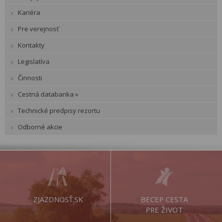
Kariéra
Pre verejnosť
Kontakty
Legislatíva
Činnosti
Cestná databanka »
Technické predpisy rezortu
Odborné akcie
ZJAZDNOSŤ.SK
BECEP CESTA
PRE ŽIVOT