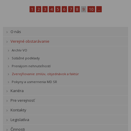
1
2
3
4
5
6
7
8
9
10
...
O nás
Verejné obstarávanie
Archív VO
Súťažné podklady
Prenájom nehnuteľností
Zverejňovanie zmlúv, objednávok a faktúr
Pokyny a usmernenia MD SR
Kariéra
Pre verejnosť
Kontakty
Legislatíva
Činnosti