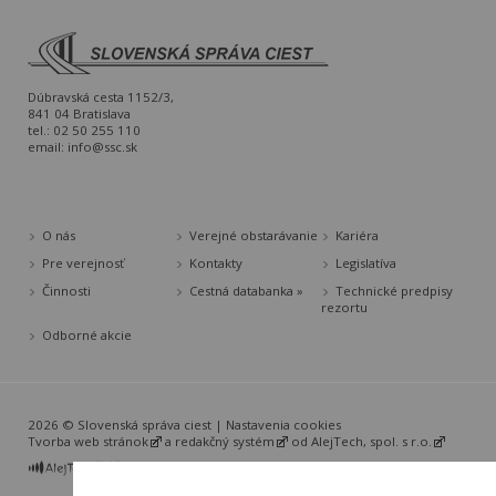
Dúbravská cesta 1152/3,
841 04 Bratislava
tel.: 02 50 255 110
email:
info@ssc.sk
O nás
Verejné obstarávanie
Kariéra
Pre verejnosť
Kontakty
Legislatíva
Činnosti
Cestná databanka »
Technické predpisy
rezortu
Odborné akcie
2026 © Slovenská správa ciest |
Nastavenia cookies
Tvorba web stránok
a
redakčný systém
od
AlejTech, spol. s r.o.