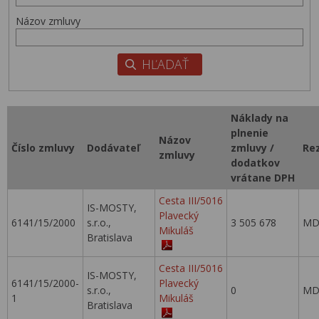
Názov zmluvy
Náklady na
plnenie
Názov
Číslo zmluvy
Dodávateľ
zmluvy /
Re
zmluvy
dodatkov
vrátane DPH
Cesta III/5016
IS-MOSTY,
Plavecký
6141/15/2000
s.r.o.,
3 505 678
MD
Mikuláš
Bratislava
Cesta III/5016
IS-MOSTY,
6141/15/2000-
Plavecký
s.r.o.,
0
MD
1
Mikuláš
Bratislava