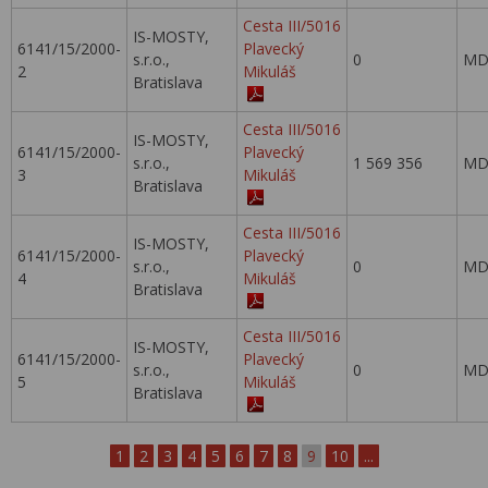
Cesta III/5016
IS-MOSTY,
6141/15/2000-
Plavecký
s.r.o.,
0
MD
2
Mikuláš
Bratislava
Cesta III/5016
IS-MOSTY,
6141/15/2000-
Plavecký
s.r.o.,
1 569 356
MD
3
Mikuláš
Bratislava
Cesta III/5016
IS-MOSTY,
6141/15/2000-
Plavecký
s.r.o.,
0
MD
4
Mikuláš
Bratislava
Cesta III/5016
IS-MOSTY,
6141/15/2000-
Plavecký
s.r.o.,
0
MD
5
Mikuláš
Bratislava
1
2
3
4
5
6
7
8
9
10
...