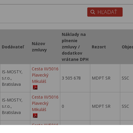
Náklady na
plnenie
Názov
Dodávateľ
zmluvy /
Rezort
Obje
zmluvy
dodatkov
vrátane DPH
Cesta III/5016
IS-MOSTY,
Plavecký
s.r.o.,
3 505 678
MDPT SR
SSC
Mikuláš
Bratislava
Cesta III/5016
IS-MOSTY,
Plavecký
s.r.o.,
0
MDPT SR
SSC
Mikuláš
Bratislava
Cesta III/5016
IS-MOSTY,
Plavecký