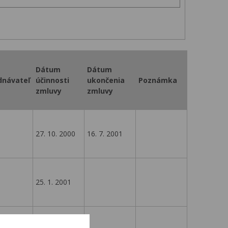
Dátum
Dátum
dnávateľ
účinnosti
ukončenia
Poznámka
zmluvy
zmluvy
27. 10. 2000
16. 7. 2001
25. 1. 2001