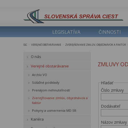
LEGISLATÍVA
ČINNOSTI
SSC
VEREJNÉ OBSTARÁVANIE
ZVEREJŇOVANIE ZMLÚV, OBJEDNÁVOK A FAKTÚR
>
>
O nás
ZMLUVY OD
Verejné obstarávanie
Archív VO
Hľadať
Súťažné podklady
Číslo zmluvy
Prenájom nehnuteľností
Zverejňovanie zmlúv, objednávok a
faktúr
Dodávateľ
Pokyny a usmernenia MD SR
Kariéra
Názov zmluvy