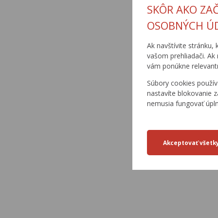
SKÔR AKO ZA
2
OSOBNÝCH Ú
6141/15/2000-
Ak navštívite stránku, 
3
vašom prehliadači. Ak 
vám ponúkne relevantn
Súbory cookies použív
6141/15/2000-
nastavíte blokovanie z
4
nemusia fungovať úpl
6141/15/2000-
5