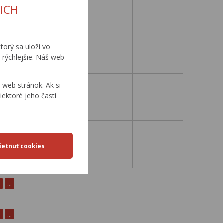
9. 4. 2001
ICH
torý sa uloží vo
23. 5. 2001
 rýchlejšie. Náš web
web stránok. Ak si
iektoré jeho časti
31. 5. 2001
8. 8. 2001
0
...
0
...