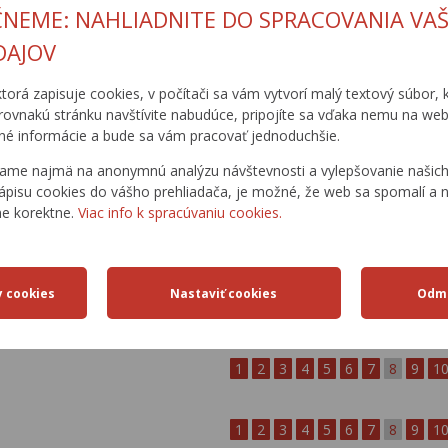
s.r.o.,
0
MDPT SR
SSC
ČNEME: NAHLIADNITE DO SPRACOVANIA VAŠ
Mikuláš
Bratislava
DAJOV
Cesta III/5016
IS-MOSTY,
Plavecký
ktorá zapisuje cookies, v počítači sa vám vytvorí malý textový súbor, k
s.r.o.,
1 569 356
MDPT SR
SSC
Mikuláš
rovnakú stránku navštívite nabudúce, pripojíte sa vďaka nemu na web
Bratislava
é informácie a bude sa vám pracovať jednoduchšie.
Cesta III/5016
ame najmä na anonymnú analýzu návštevnosti a vylepšovanie našich 
IS-MOSTY,
Plavecký
ápisu cookies do vášho prehliadača, je možné, že web sa spomalí a n
s.r.o.,
0
MDPT SR
SSC
Mikuláš
ne korektne.
Viac info k spracúvaniu cookies.
Bratislava
Cesta III/5016
IS-MOSTY,
Plavecký
s.r.o.,
0
MDPT SR
SSC
Mikuláš
Bratislava
1
2
3
4
5
6
7
8
9
1
1
2
3
4
5
6
7
8
9
1