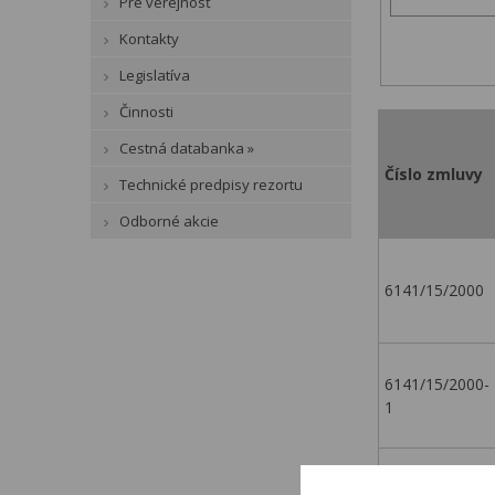
Pre verejnosť
Kontakty
Legislatíva
Činnosti
Cestná databanka »
Číslo zmluvy
Technické predpisy rezortu
Odborné akcie
6141/15/2000
6141/15/2000-
1
6141/15/2000-