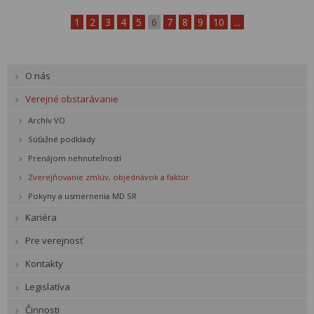
1
2
3
4
5
6
7
8
9
10
...
O nás
Verejné obstarávanie
Archív VO
Súťažné podklady
Prenájom nehnuteľností
Zverejňovanie zmlúv, objednávok a faktúr
Pokyny a usmernenia MD SR
Kariéra
Pre verejnosť
Kontakty
Legislatíva
Činnosti