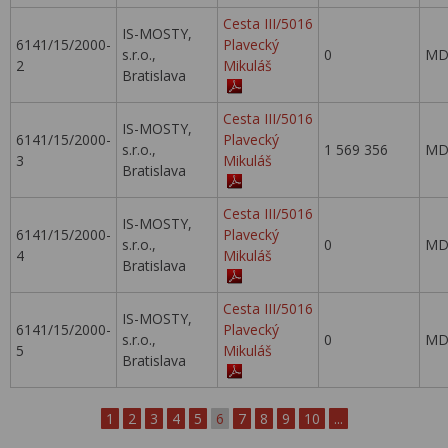
Cesta III/5016
IS-MOSTY,
6141/15/2000-
Plavecký
s.r.o.,
0
MD
2
Mikuláš
Bratislava
Cesta III/5016
IS-MOSTY,
6141/15/2000-
Plavecký
s.r.o.,
1 569 356
MD
3
Mikuláš
Bratislava
Cesta III/5016
IS-MOSTY,
6141/15/2000-
Plavecký
s.r.o.,
0
MD
4
Mikuláš
Bratislava
Cesta III/5016
IS-MOSTY,
6141/15/2000-
Plavecký
s.r.o.,
0
MD
5
Mikuláš
Bratislava
1
2
3
4
5
6
7
8
9
10
...