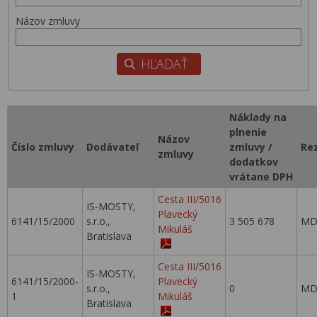
Názov zmluvy
Náklady na
plnenie
Názov
Číslo zmluvy
Dodávateľ
zmluvy /
Re
zmluvy
dodatkov
vrátane DPH
Cesta III/5016
IS-MOSTY,
Plavecký
6141/15/2000
s.r.o.,
3 505 678
MD
Mikuláš
Bratislava
Cesta III/5016
IS-MOSTY,
6141/15/2000-
Plavecký
s.r.o.,
0
MD
1
Mikuláš
Bratislava