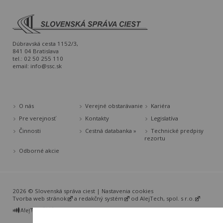
Dúbravská cesta 1152/3,
841 04 Bratislava
tel.: 02 50 255 110
email:
info@ssc.sk
O nás
Verejné obstarávanie
Kariéra
Pre verejnosť
Kontakty
Legislatíva
Činnosti
Cestná databanka »
Technické predpisy
rezortu
Odborné akcie
2026 © Slovenská správa ciest |
Nastavenia cookies
Tvorba web stránok
a
redakčný systém
od
AlejTech, spol. s r.o.