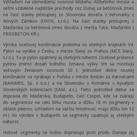
Vzhľadom na obmedzenú nosnosť blízkeho Alžbetinho mosta a
veľmi vzdialené najbližšie prechody cez Dunaj sa betónová zmes
na časť stavby prístupnej zo Slovenska dováža z betonárky z
Nových Zámkov (ONYX, s.r.o.). Na časť stavby prístupnej z
Maďarska sa betónová zmes dováža z mesta Tata, Maďarsko (
FRISSBETON Kft.).
Výroba oceľovej konštrukcie prebieha vo všetkých krajinách V4.
Pylón sa vyrába v Česku, v meste Slaný za Prahou (MCE Slaný,
s.r.o.). Tu je pylón opatrený aj všetkými nátermi. Oceľové prstence
pylónu (mimo dosah lodného žeriavu) výšky 3m sa montujú
vežovým žeriavom nosnosti 50 t. Jednotlivé dielce nosnej
konštrukcie sa vyrábajú v Poľsku v meste Bedzin za Katovicami
(BANIMEX, Sp. z o.o.) a na Slovensku v Komárne v bývalých
Slovenských lodeniciach (SAM, a.s.). Tieto jednotlivé dielce sa
dopravia do Maďarska, Budapešti, časť Csepel, kde sa zvárajú
do segmentov na celú šírku mosta a dĺžku 18 m (segmenty v
oblasti pilierov, vzhľadom na väčšiu hmotnosť, majú dĺžku len 12
m.) Vo výrobni v Budapešti sa segmenty opatrujú aj všetkými
nátermi.
Hotové segmenty sa loďou dopravujú proti prúdu Dunaja (aj