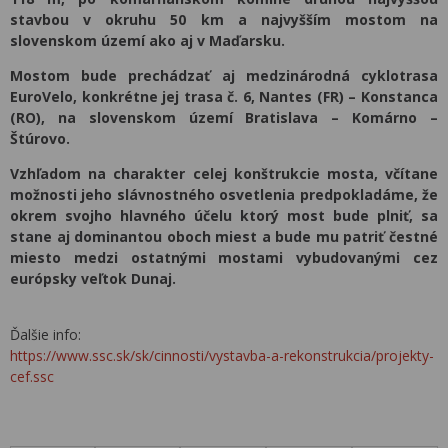
stavbou v okruhu 50 km a najvyšším mostom na
slovenskom území ako aj v Maďarsku.
Mostom bude prechádzať aj medzinárodná cyklotrasa
EuroVelo, konkrétne jej trasa č. 6, Nantes (FR) – Konstanca
(RO), na slovenskom území Bratislava – Komárno –
Štúrovo.
Vzhľadom na charakter celej konštrukcie mosta, včítane
možnosti jeho slávnostného osvetlenia predpokladáme, že
okrem svojho hlavného účelu ktorý most bude plniť, sa
stane aj dominantou oboch miest a bude mu patriť čestné
miesto medzi ostatnými mostami vybudovanými cez
európsky veľtok Dunaj.
Ďalšie info:
https://www.ssc.sk/sk/cinnosti/vystavba-a-rekonstrukcia/projekty-
cef.ssc