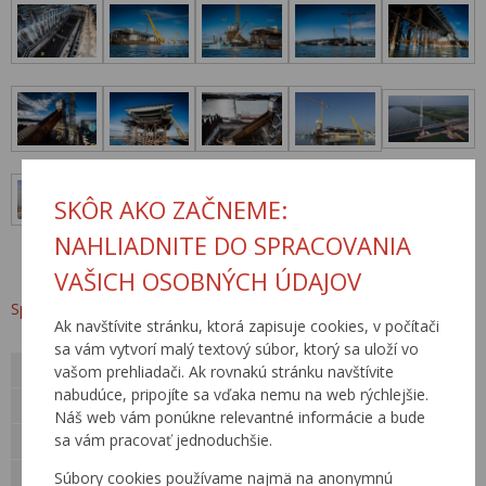
SKÔR AKO ZAČNEME:
NAHLIADNITE DO SPRACOVANIA
VAŠICH OSOBNÝCH ÚDAJOV
Späť na Novinky
Ak navštívite stránku, ktorá zapisuje cookies, v počítači
sa vám vytvorí malý textový súbor, ktorý sa uloží vo
O nás
vašom prehliadači. Ak rovnakú stránku navštívite
nabudúce, pripojíte sa vďaka nemu na web rýchlejšie.
Verejné obstarávanie
Náš web vám ponúkne relevantné informácie a bude
sa vám pracovať jednoduchšie.
Kariéra
Pre verejnosť
Súbory cookies používame najmä na anonymnú