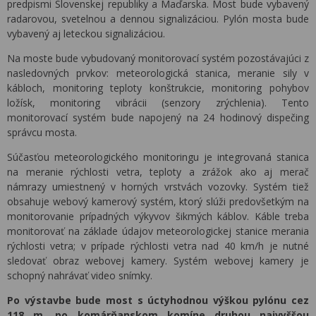
predpismi Slovenskej republiky a Maďarska. Most bude vybavený
radarovou, svetelnou a dennou signalizáciou. Pylón mosta bude
vybavený aj leteckou signalizáciou.
Na moste bude vybudovaný monitorovací systém pozostávajúci z
nasledovných prvkov: meteorologická stanica, meranie sily v
kábloch, monitoring teploty konštrukcie, monitoring pohybov
ložísk, monitoring vibrácii (senzory zrýchlenia). Tento
monitorovací systém bude napojený na 24 hodinový dispečing
správcu mosta.
Súčasťou meteorologického monitoringu je integrovaná stanica
na meranie rýchlosti vetra, teploty a zrážok ako aj merač
námrazy umiestnený v horných vrstvách vozovky. Systém tiež
obsahuje webový kamerový systém, ktorý slúži predovšetkým na
monitorovanie prípadných výkyvov šikmých káblov. Káble treba
monitorovať na základe údajov meteorologickej stanice merania
rýchlosti vetra; v prípade rýchlosti vetra nad 40 km/h je nutné
sledovať obraz webovej kamery. Systém webovej kamery je
schopný nahrávať video snímky.
Po výstavbe bude most s úctyhodnou výškou pylónu cez
118 m, po komárňanskom komíne druhou najvyššou