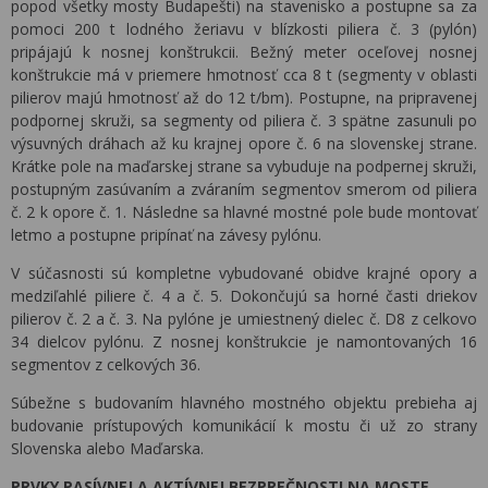
popod všetky mosty Budapešti) na stavenisko a postupne sa za
pomoci 200 t lodného žeriavu v blízkosti piliera č. 3 (pylón)
pripájajú k nosnej konštrukcii. Bežný meter oceľovej nosnej
konštrukcie má v priemere hmotnosť cca 8 t (segmenty v oblasti
pilierov majú hmotnosť až do 12 t/bm). Postupne, na pripravenej
podpornej skruži, sa segmenty od piliera č. 3 spätne zasunuli po
výsuvných dráhach až ku krajnej opore č. 6 na slovenskej strane.
Krátke pole na maďarskej strane sa vybuduje na podpernej skruži,
postupným zasúvaním a zváraním segmentov smerom od piliera
č. 2 k opore č. 1. Následne sa hlavné mostné pole bude montovať
letmo a postupne pripínať na závesy pylónu.
V súčasnosti sú kompletne vybudované obidve krajné opory a
medziľahlé piliere č. 4 a č. 5. Dokončujú sa horné časti driekov
pilierov č. 2 a č. 3. Na pylóne je umiestnený dielec č. D8 z celkovo
34 dielcov pylónu. Z nosnej konštrukcie je namontovaných 16
segmentov z celkových 36.
Súbežne s budovaním hlavného mostného objektu prebieha aj
budovanie prístupových komunikácií k mostu či už zo strany
Slovenska alebo Maďarska.
PRVKY PASÍVNEJ A AKTÍVNEJ BEZPREČNOSTI NA MOSTE