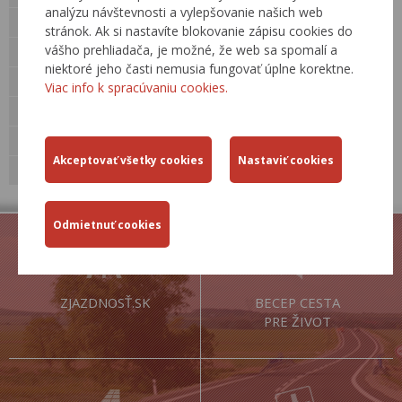
analýzu návštevnosti a vylepšovanie našich web
Kontakty
stránok. Ak si nastavíte blokovanie zápisu cookies do
vášho prehliadača, je možné, že web sa spomalí a
Legislatíva
niektoré jeho časti nemusia fungovať úplne korektne.
Činnosti
Viac info k spracúvaniu cookies.
Cestná databanka »
Technické predpisy rezortu
Odborné akcie
ZJAZDNOSŤ.SK
BECEP CESTA
PRE ŽIVOT