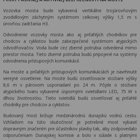
Vozovka mosta bude vybavená vertikálne trojúrovňovým
zvodidlovým záchytným systémom celkovej výšky 1,5 m s
úrovňou zadržania H3.
Odvodnenie vozovky mosta ako aj priľahlých chodníkov pre
chodcov a cyklistov bude zabezpečené systémom atypických
odvodňovačov. Voda bude cez zberné potrubia odvedená mimo
priestor mosta. Tieto zberné potrubia budú pripojené na systémy
odvodnenia prístupových komunikácií.
Na moste a priľahlých prístupových komunikáciách je navrhnuté
verejné osvetlenie. Na moste budú osvetľovacie stožiare výšky
8,6 m v párovom usporiadaní po 24 m. Pôjde o stožiare
atypického tvaru vybavené úspornými svietidlami LED, 75 W s
dlhou životnosťou. Tieto svietidlá budú osvetľovať aj priľahlé
chodníky pre chodcov a cyklistov.
Budovaný most križuje medzinárodnú dunajskú vodnú cestu.
Vzhľadom na túto skutočnosť je potrebné most vybaviť
dopravným značením pre účastníkov plavby tak, aby zodpovedalo
odporučeniam Dunajskej komisie a bolo v súlade s platnými