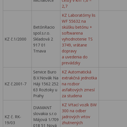
Michalovce
cesty v km 1,6 –
2,7
KZ Laboratórny lis
WF 55632 na
BetónRacio
skúšku betónu +
spol.s.r.o.
softwarena
KZ č.1/2000
Skladová 2
vyhodnotenie TS
917 01
3749, vrátane
Trnava
dopravy
a uvedenia do
prevádzky
Service Buro
KZ Automatická
B.V.Novák Na
extrakčná jednotka
KZ č.2001-7
Háji 1562 252
na rozbor
63 Roztoky u
asfaltových zmesí
Prahy
za studena
KZ Vŕtací vozík BW
DIAMANT
300 na odber
slovakia s.r.o
KZ č. RK-
jadrových vrtov
Májová 1/709
19/03
zhutnených
018 51 Nová