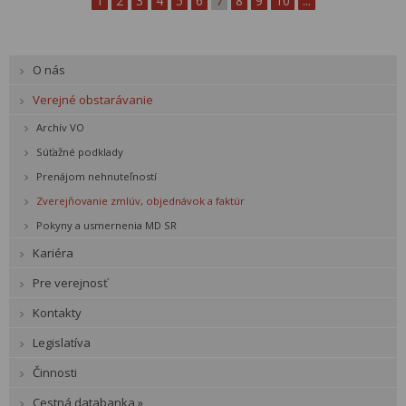
1
2
3
4
5
6
7
8
9
10
...
O nás
Verejné obstarávanie
Archív VO
Súťažné podklady
Prenájom nehnuteľností
Zverejňovanie zmlúv, objednávok a faktúr
Pokyny a usmernenia MD SR
Kariéra
Pre verejnosť
Kontakty
Legislatíva
Činnosti
Cestná databanka »