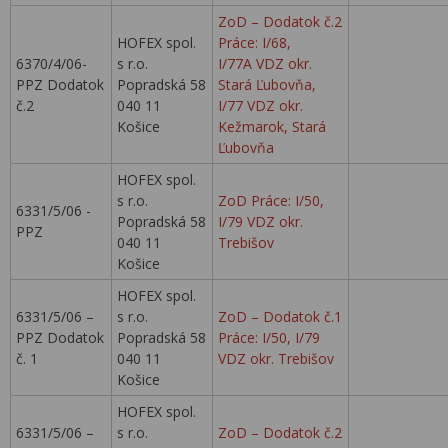
ZoD – Dodatok č.2
HOFEX spol.
Práce: I/68,
6370/4/06-
s r.o.
I/77A VDZ okr.
PPZ Dodatok
Popradská 58
Stará Ľubovňa,
č.2
040 11
I/77 VDZ okr.
Košice
Kežmarok, Stará
Ľubovňa
HOFEX spol.
s r.o.
ZoD Práce: I/50,
6331/5/06 -
Popradská 58
I/79 VDZ okr.
PPZ
040 11
Trebišov
Košice
HOFEX spol.
6331/5/06 –
s r.o.
ZoD – Dodatok č.1
PPZ Dodatok
Popradská 58
Práce: I/50, I/79
č. 1
040 11
VDZ okr. Trebišov
Košice
HOFEX spol.
6331/5/06 –
s r.o.
ZoD – Dodatok č.2