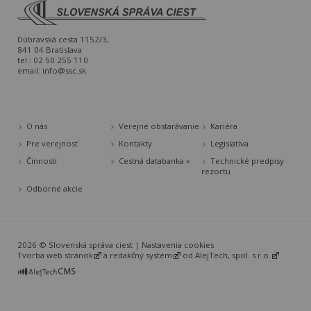
Dúbravská cesta 1152/3,
841 04 Bratislava
tel.: 02 50 255 110
email:
info@ssc.sk
O nás
Verejné obstarávanie
Kariéra
Pre verejnosť
Kontakty
Legislatíva
Činnosti
Cestná databanka »
Technické predpisy
rezortu
Odborné akcie
2026 © Slovenská správa ciest |
Nastavenia cookies
Tvorba web stránok
a
redakčný systém
od
AlejTech, spol. s r.o.