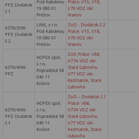
Pod Kalváriou
Práce: I/15, I/18,
PPZ Dodatok
19 080 01
I/79 VDZ okr.
č.1
Prešov
Vranov
LINE, s r.o.
ZoD - Dodatok č.2
6370/3/06-
Pod Kalváriou
Práce: I/15, I/18,
PPZ Dodatok
19 080 01
I/79 VDZ okr.
č.2
Prešov
Vranov
ZoD Práce: I/68,
HOFEX spol.
I/77A VDZ okr.
s r.o.
6370/4/06-
Stará Ľubovňa,
Popradská 58
PPZ
I/77 VDZ okr.
040 11
Kežmarok, Stará
Košice
Ľubovňa
ZoD – Dodatok č.1
HOFEX spol.
Práce: I/68,
6370/4/06-
s r.o.
I/77A VDZ okr.
PPZ Dodatok
Popradská 58
Stará Ľubovňa,
č.1
040 11
I/77 VDZ okr.
Košice
Kežmarok, Stará
Ľubovňa