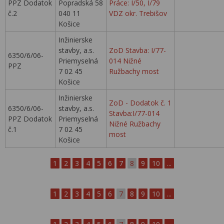
PPZ Dodatok
Popradská 58
Práce: I/50, I/79
č.2
040 11
VDZ okr. Trebišov
Košice
Inžinierske
stavby, a.s.
ZoD Stavba: I/77-
6350/6/06-
Priemyselná
014 Nižné
PPZ
7 02 45
Ružbachy most
Košice
Inžinierske
ZoD - Dodatok č. 1
6350/6/06-
stavby, a.s.
Stavba:I/77-014
PPZ Dodatok
Priemyselná
Nižné Ružbachy
č.1
7 02 45
most
Košice
1
2
3
4
5
6
7
8
9
10
...
1
2
3
4
5
6
7
8
9
10
...