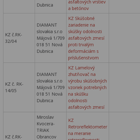
asfaltových vrstiev
Dubnica
a betónov
KZ Skúšobné
DIAMANT
zariadenie na
slovakia s.r.o
skúšky odolnosti
KZ č.RK-
Májová 1/709
asfaltových zmesí
32/04
018 51 Nová
proti trvalým
Dubnica
deformáciám s
príslušenstvom
KZ Lamelový
DIAMANT
zhutňovač na
slovakia s.r.o
výrobu skúšobných
KZ č. RK-
Májová 1/709
vzoriek potrebných
14/05
018 51 Nová
na skúšku
Dubnica
odolnosti
asfaltových zmesí
Miroslav
KZ
Kvocera-
Retroreflektometer
TRIAK
na meranie
KZ č.RK-
Obrancov
retroreflexnosti