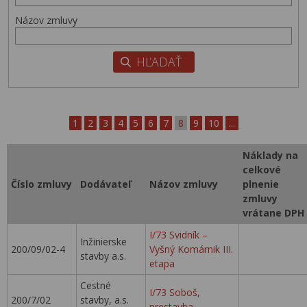
Názov zmluvy
1
2
3
4
5
6
7
8
9
10
...
Náklady na
celkové
Číslo zmluvy
Dodávateľ
Názov zmluvy
plnenie
zmluvy
vrátane DPH
I/73 Svidník –
Inžinierske
200/09/02-4
Vyšný Komárnik III.
stavby a.s.
etapa
Cestné
I/73 Soboš,
200/7/02
stavby, a.s.
prestavba