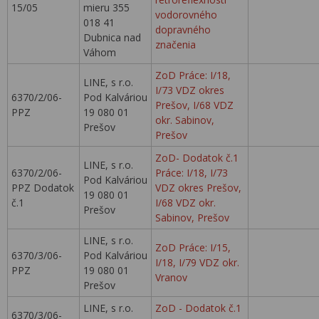
15/05
mieru 355
vodorovného
018 41
dopravného
Dubnica nad
značenia
Váhom
ZoD Práce: I/18,
LINE, s r.o.
I/73 VDZ okres
6370/2/06-
Pod Kalváriou
Prešov, I/68 VDZ
PPZ
19 080 01
okr. Sabinov,
Prešov
Prešov
ZoD- Dodatok č.1
LINE, s r.o.
6370/2/06-
Práce: I/18, I/73
Pod Kalváriou
PPZ Dodatok
VDZ okres Prešov,
19 080 01
č.1
I/68 VDZ okr.
Prešov
Sabinov, Prešov
LINE, s r.o.
ZoD Práce: I/15,
6370/3/06-
Pod Kalváriou
I/18, I/79 VDZ okr.
PPZ
19 080 01
Vranov
Prešov
LINE, s r.o.
ZoD - Dodatok č.1
6370/3/06-