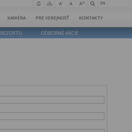
EN
KARIÉRA
PRE VEREJNOSŤ
KONTAKTY
 REZORTU
ODBORNÉ AKCIE