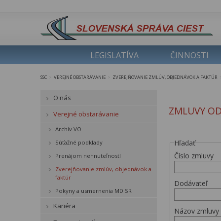
LEGISLATÍVA
ČINNOSTI
SSC
VEREJNÉ OBSTARÁVANIE
ZVEREJŇOVANIE ZMLÚV, OBJEDNÁVOK A FAKTÚR
>
>
O nás
ZMLUVY OD
Verejné obstarávanie
Archív VO
Hľadať
Súťažné podklady
Číslo zmluvy
Prenájom nehnuteľností
Zverejňovanie zmlúv, objednávok a
faktúr
Dodávateľ
Pokyny a usmernenia MD SR
Kariéra
Názov zmluvy