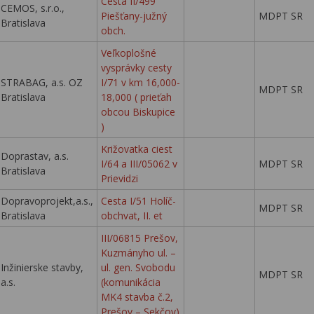
Cesta II/499
CEMOS, s.r.o.,
Piešťany-južný
MDPT SR
Bratislava
obch.
Veľkoplošné
vysprávky cesty
STRABAG, a.s. OZ
I/71 v km 16,000-
MDPT SR
Bratislava
18,000 ( prieťah
obcou Biskupice
)
Križovatka ciest
Doprastav, a.s.
I/64 a III/05062 v
MDPT SR
Bratislava
Prievidzi
Dopravoprojekt,a.s.,
Cesta I/51 Holíč-
MDPT SR
Bratislava
obchvat, II. et
III/06815 Prešov,
Kuzmányho ul. –
Inžinierske stavby,
ul. gen. Svobodu
MDPT SR
a.s.
(komunikácia
MK4 stavba č.2,
Prešov – Sekčov)