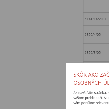
6141/14/2001
6350/4/05
6350/3/05
6141/8/2001
SKÔR AKO ZA
OSOBNÝCH Ú
19/2004
Ak navštívite stránku, 
vašom prehliadači. Ak 
vám ponúkne relevantn