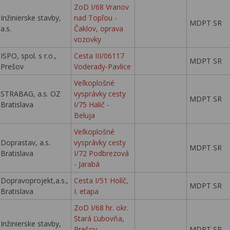
ZoD I/68 Vranov
Inžinierske stavby,
nad Topľou -
MDPT SR
a.s.
Čaklov, oprava
vozovky
ISPO, spol. s r.o.,
Cesta III/06117
MDPT SR
Prešov
Voderady-Pavlice
Veľkoplošné
STRABAG, a.s. OZ
vysprávky cesty
MDPT SR
Bratislava
I/75 Halič -
Beluja
Veľkoplošné
Doprastav, a.s.
vysprávky cesty
MDPT SR
Bratislava
I/72 Podbrezová
- Jarabá
Dopravoprojekt,a.s.,
Cesta I/51 Holíč,
MDPT SR
Bratislava
I. etapa
ZoD I/68 hr. okr.
Stará Ľubovňa,
Inžinierske stavby,
Prešov -
MDPT SR