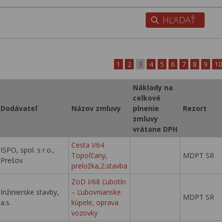
1
2
3
4
5
6
7
8
9
1
Náklady na
celkové
Dodávateľ
Názov zmluvy
plnenie
Rezort
zmluvy
vrátane DPH
Cesta I/64
ISPO, spol. s r.o.,
Topoľčany,
MDPT SR
Prešov
preložka,2.stavba
ZoD I/68 Ľubotín
Inžinierske stavby,
– Ľubovnianske
MDPT SR
a.s.
kúpele, oprava
vozovky