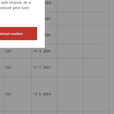
web stránok. Ak si
SSC
16. 8. 2004
iektoré jeho časti
SSC
29. 5. 2001
SSC
19. 4. 2005
SSC
19. 4. 2005
SSC
11. 7. 2001
SSC
13. 9. 2004