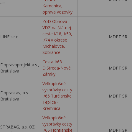
a.s.
Kamenica,
oprava vozovky
ZoD Obnova
VDZ na štátnej
ceste I/18, I/50,
LINE s.r.o.
MDPT SR
I/74 v okrese
Michalovce,
Sobrance
Cesta I/63
Dopravoprojekt,a.s.,
D.Streda-Nové
MDPT SR
Bratislava
Zámky
Veľkoplošné
vysprávky cesty
Doprastav, a.s.
I/65 Turčianske
MDPT SR
Bratislava
Teplice -
Kremnica
Veľkoplošné
vysprávky cesty
STRABAG, a.s. OZ
I/66 Hontianske
MDPT SR