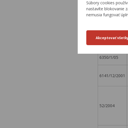
Súbory cookies použív
38/2004
nastavíte blokovanie z
nemusia fungovať úpl
6141/72001
6350/2/05
6350/1/05
6141/12/2001
52/2004