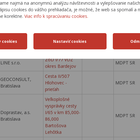
ame najmä na anonymnú analýzu návštevnosti a vylepšovanie našich 
s r.o. Liptovský
priepustu v km
MDPT SR
ápisu cookies do vášho prehliadača, je možné, že web sa spomalí a n
Mikuláš
12,800
ne korektne.
Viac info k spracúvaniu cookies.
GEOCONSULT,
Cesta III/06433
MDPT SR
Bratislava
Zlaté Moravce
ZoD I/50, I/67
HOFEX s.r.o.
VDZ okres
MDPT SR
Rožňava
ZoD I/77 VDZ
LINE s.r.o.
MDPT SR
okres Bardejov
Cesta II/507
GEOCONSULT,
Hlohovec -
MDPT SR
Bratislava
prieťah
Veľkoplošné
vysprávky cesty
Doprastav, a.s.
I/65 v km 85,000-
MDPT SR
Bratislava
86,000
Bartošova
Lehôtka