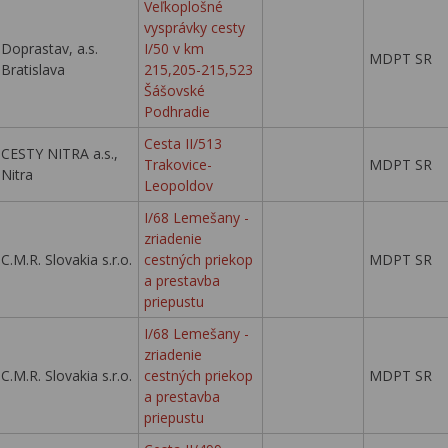
Veľkoplošné
vysprávky cesty
Doprastav, a.s.
I/50 v km
MDPT SR
Bratislava
215,205-215,523
Šášovské
Podhradie
Cesta II/513
CESTY NITRA a.s.,
Trakovice-
MDPT SR
Nitra
Leopoldov
I/68 Lemešany -
zriadenie
C.M.R. Slovakia s.r.o.
cestných priekop
MDPT SR
a prestavba
priepustu
I/68 Lemešany -
zriadenie
C.M.R. Slovakia s.r.o.
cestných priekop
MDPT SR
a prestavba
priepustu