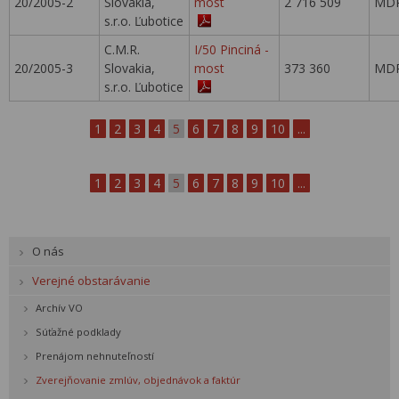
20/2005-2
Slovakia,
most
2 716 509
MDP
s.r.o. Ľubotice
C.M.R.
I/50 Pinciná -
20/2005-3
Slovakia,
most
373 360
MDP
s.r.o. Ľubotice
1
2
3
4
5
6
7
8
9
10
...
1
2
3
4
5
6
7
8
9
10
...
O nás
Verejné obstarávanie
Archív VO
Súťažné podklady
Prenájom nehnuteľností
Zverejňovanie zmlúv, objednávok a faktúr