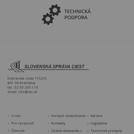
Dúbravská cesta 1152/3,
841 04 Bratislava
tel.: 02 50 255 110
email:
info@ssc.sk
O nás
Verejné obstarávanie
Kariéra
Pre verejnosť
Kontakty
Legislatíva
Činnosti
Cestná databanka »
Technické predpisy