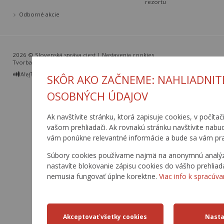
rezortu
Odborné akcie
2026 © Slovenská správa ciest |
Nastavenia cookies
Tvorba web stránok
a
redakčný systém
od
AlejTech, spol. s r.o.
SKÔR AKO ZAČNEME: NAHLIADNIT
OSOBNÝCH ÚDAJOV
Ak navštívite stránku, ktorá zapisuje cookies, v počítač
vašom prehliadači. Ak rovnakú stránku navštívite nabu
vám ponúkne relevantné informácie a bude sa vám pra
Súbory cookies používame najmä na anonymnú analýzu 
nastavíte blokovanie zápisu cookies do vášho prehliad
nemusia fungovať úplne korektne.
Viac info k spracúva