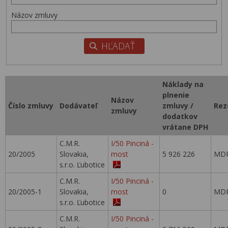
Názov zmluvy
Náklady na
plnenie
Názov
Číslo zmluvy
Dodávateľ
zmluvy /
Rez
zmluvy
dodatkov
vrátane DPH
C.M.R.
I/50 Pinciná -
20/2005
Slovakia,
most
5 926 226
MDP
s.r.o. Ľubotice
C.M.R.
I/50 Pinciná -
20/2005-1
Slovakia,
most
0
MDP
s.r.o. Ľubotice
C.M.R.
I/50 Pinciná -