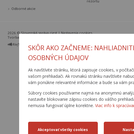
rezortu
Odborné akcie
2026 © Slovenská správa ciest |
Nastavenia cookies
Tvorba web stránok
a
redakčný systém
od
AlejTech, spol. s r.o.
SKÔR AKO ZAČNEME: NAHLIADNIT
OSOBNÝCH ÚDAJOV
Ak navštívite stránku, ktorá zapisuje cookies, v počítač
vašom prehliadači. Ak rovnakú stránku navštívite nabu
vám ponúkne relevantné informácie a bude sa vám pra
Súbory cookies používame najmä na anonymnú analýzu 
nastavíte blokovanie zápisu cookies do vášho prehliad
nemusia fungovať úplne korektne.
Viac info k spracúva