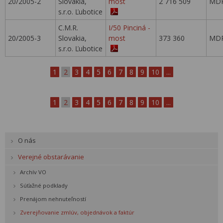
20/2005-2
Slovakia,
most
2 716 509
MDP
s.r.o. Ľubotice
C.M.R.
I/50 Pinciná -
20/2005-3
Slovakia,
most
373 360
MDP
s.r.o. Ľubotice
1
2
3
4
5
6
7
8
9
10
...
1
2
3
4
5
6
7
8
9
10
...
O nás
Verejné obstarávanie
Archív VO
Súťažné podklady
Prenájom nehnuteľností
Zverejňovanie zmlúv, objednávok a faktúr