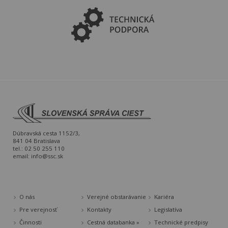
Dúbravská cesta 1152/3,
841 04 Bratislava
tel.: 02 50 255 110
email:
info@ssc.sk
O nás
Verejné obstarávanie
Kariéra
Pre verejnosť
Kontakty
Legislatíva
Činnosti
Cestná databanka »
Technické predpisy