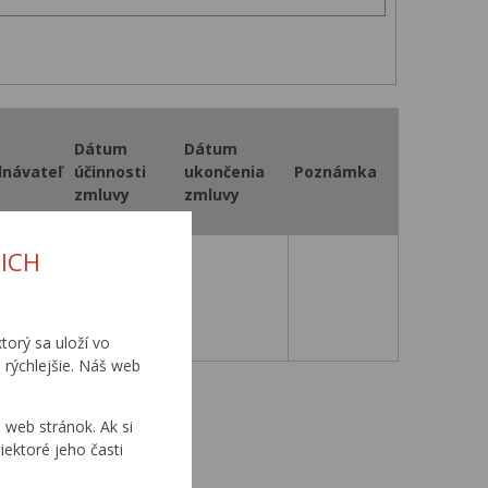
Dátum
Dátum
dnávateľ
účinnosti
ukončenia
Poznámka
zmluvy
zmluvy
ICH
12. 4. 2001
torý sa uloží vo
 rýchlejšie. Náš web
0
...
web stránok. Ak si
iektoré jeho časti
0
...