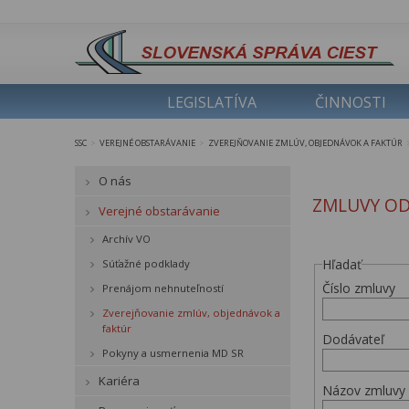
LEGISLATÍVA
ČINNOSTI
SSC
VEREJNÉ OBSTARÁVANIE
ZVEREJŇOVANIE ZMLÚV, OBJEDNÁVOK A FAKTÚR
>
>
O nás
ZMLUVY OD
Verejné obstarávanie
Archív VO
Hľadať
Súťažné podklady
Číslo zmluvy
Prenájom nehnuteľností
Zverejňovanie zmlúv, objednávok a
faktúr
Dodávateľ
Pokyny a usmernenia MD SR
Kariéra
Názov zmluvy