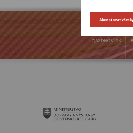
ZJAZDNOSŤ.SK
B