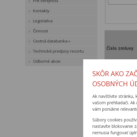
Pre verejnosť
Kontakty
Legislatíva
Činnosti
Cestná databanka »
Číslo zmluvy
Technické predpisy rezortu
Odborné akcie
SKÔR AKO ZA
OSOBNÝCH Ú
210/2/00-4
Ak navštívite stránku, 
vašom prehliadači. Ak 
vám ponúkne relevantn
Súbory cookies použív
nastavíte blokovanie z
nemusia fungovať úpl