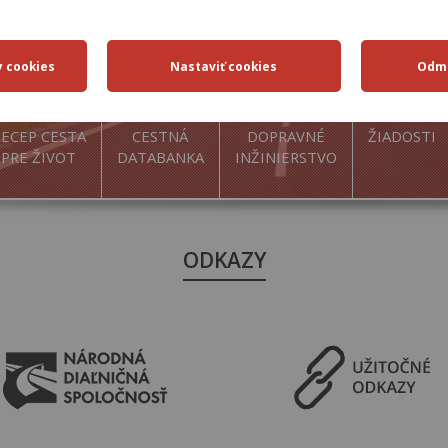
ECEP CESTA
CESTNÁ
DOPRAVNÉ
ŽIADOSTI
PRE ŽIVOT
DATABANKA
INŽINIERSTVO
ODKAZY