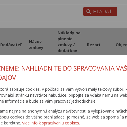
Náklady na
plnenie
Názov
Dodávateľ
zmluvy /
Rezort
Obje
zmluvy
dodatkov
vrátane DPH
I/73 Svidník –
ČNEME: NAHLIADNITE DO SPRACOVANIA VAŠ
Cestné
Vyšný
DAJOV
stavby, a.s.
Komárnik, II.
0
MDPT SR
SSC
Košice
etapa
ktorá zapisuje cookies, v počítači sa vám vytvorí malý textový súbor, k
rovnakú stránku navštívite nabudúce, pripojíte sa vďaka nemu na web
é informácie a bude sa vám pracovať jednoduchšie.
1
2
3
4
5
6
7
8
9
1
ame najmä na anonymnú analýzu návštevnosti a vylepšovanie našich 
ápisu cookies do vášho prehliadača, je možné, že web sa spomalí a n
1
2
3
4
5
6
7
8
9
1
ne korektne.
Viac info k spracúvaniu cookies.