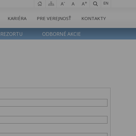
EN
KARIÉRA
PRE VEREJNOSŤ
KONTAKTY
 REZORTU
ODBORNÉ AKCIE