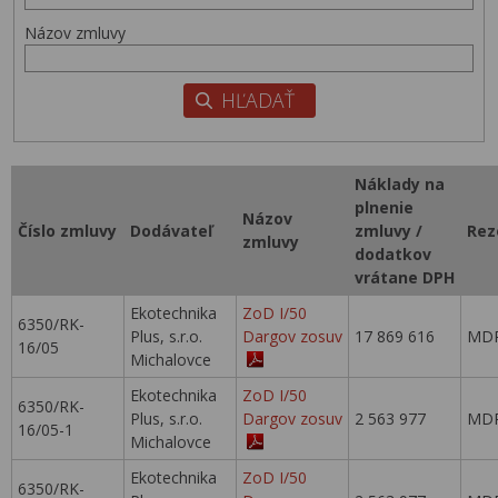
Názov zmluvy
Náklady na
plnenie
Názov
Číslo zmluvy
Dodávateľ
zmluvy /
Rez
zmluvy
dodatkov
vrátane DPH
Ekotechnika
ZoD I/50
6350/RK-
Plus, s.r.o.
Dargov zosuv
17 869 616
MDP
16/05
Michalovce
Ekotechnika
ZoD I/50
6350/RK-
Plus, s.r.o.
Dargov zosuv
2 563 977
MDP
16/05-1
Michalovce
Ekotechnika
ZoD I/50
6350/RK-