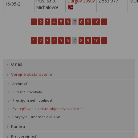
Plus, s.r.o.
Dargov zosuv
2 563 977
MDP
16/05-2
Michalovce
1
2
3
4
5
6
7
8
9
10
...
1
2
3
4
5
6
7
8
9
10
...
O nás
Verejné obstarávanie
Archív VO
Súťažné podklady
Prenájom nehnuteľností
Zverejňovanie zmlúv, objednávok a faktúr
Pokyny a usmernenia MD SR
Kariéra
Pre verejnosť