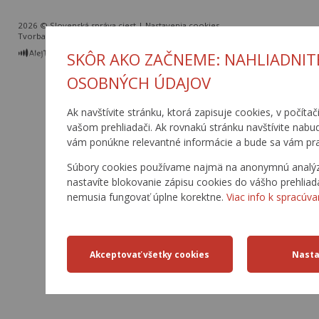
2026 © Slovenská správa ciest |
Nastavenia cookies
Tvorba web stránok
a
redakčný systém
od
AlejTech, spol. s r.o.
SKÔR AKO ZAČNEME: NAHLIADNIT
OSOBNÝCH ÚDAJOV
Ak navštívite stránku, ktorá zapisuje cookies, v počítač
vašom prehliadači. Ak rovnakú stránku navštívite nabu
vám ponúkne relevantné informácie a bude sa vám pra
Súbory cookies používame najmä na anonymnú analýzu 
nastavíte blokovanie zápisu cookies do vášho prehliad
nemusia fungovať úplne korektne.
Viac info k spracúva