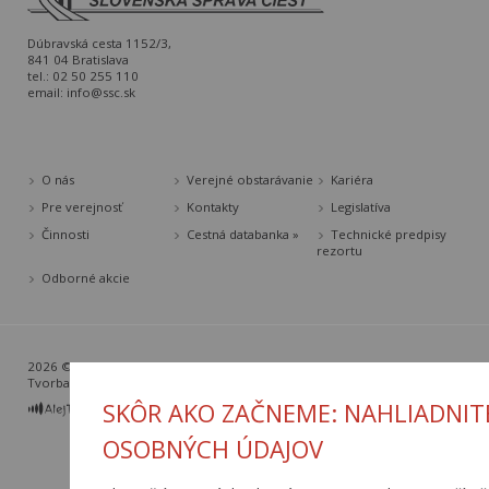
Dúbravská cesta 1152/3,
841 04 Bratislava
tel.: 02 50 255 110
email:
info@ssc.sk
O nás
Verejné obstarávanie
Kariéra
Pre verejnosť
Kontakty
Legislatíva
Činnosti
Cestná databanka »
Technické predpisy
rezortu
Odborné akcie
2026 © Slovenská správa ciest |
Nastavenia cookies
Tvorba web stránok
a
redakčný systém
od
AlejTech, spol. s r.o.
SKÔR AKO ZAČNEME: NAHLIADNIT
OSOBNÝCH ÚDAJOV