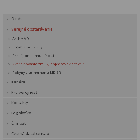
O nás
Verejné obstarávanie
Archív VO
Súťažné podklady
Prenájom nehnuteľností
Zverejňovanie zmlúv, objednávok a faktúr
Pokyny a usmernenia MD SR
Kariéra
Pre verejnosť
Kontakty
Legislatíva
Činnosti
Cestná databanka »