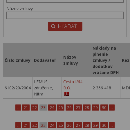
Názov zmluvy
Náklady na
plnenie
Názov
Číslo zmluvy
Dodávateľ
zmluvy /
Rez
zmluvy
dodatkov
vrátane DPH
LEMUS,
Cesta I/64
6102/20/2004
združenie,
B.O.
2 366 418
MDP
Nitra
...
21
22
23
24
25
26
27
28
29
30
...
...
21
22
23
24
25
26
27
28
29
30
...