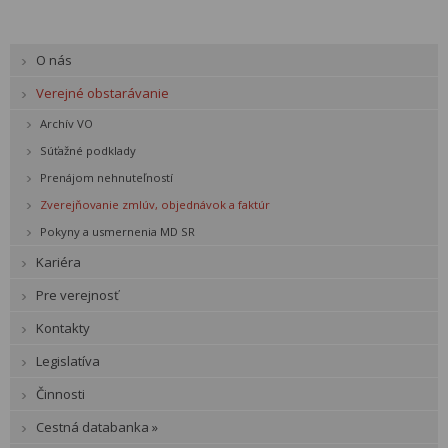
O nás
Verejné obstarávanie
Archív VO
Súťažné podklady
Prenájom nehnuteľností
Zverejňovanie zmlúv, objednávok a faktúr
Pokyny a usmernenia MD SR
Kariéra
Pre verejnosť
Kontakty
Legislatíva
Činnosti
Cestná databanka »