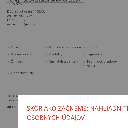
Dúbravská cesta 1152/3,
841 04 Bratislava
tel.: 02 50 255 110
email:
info@ssc.sk
O nás
Verejné obstarávanie
Kariéra
Pre verejnosť
Kontakty
Legislatíva
Činnosti
Cestná databanka »
Technické predpisy
rezortu
Odborné akcie
2026 © Slovenská správa ciest |
Nastavenia cookies
Tvorba web stránok
a
redakčný systém
od
AlejTech, spol. s r.o.
SKÔR AKO ZAČNEME: NAHLIADNIT
OSOBNÝCH ÚDAJOV