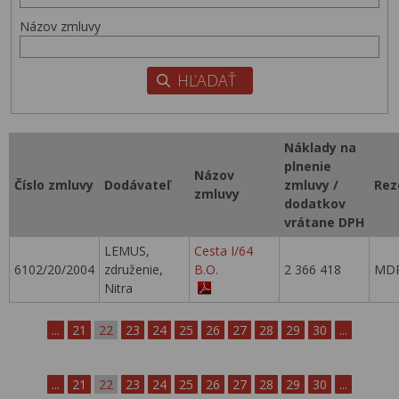
Názov zmluvy
Náklady na
plnenie
Názov
Číslo zmluvy
Dodávateľ
zmluvy /
Rez
zmluvy
dodatkov
vrátane DPH
LEMUS,
Cesta I/64
6102/20/2004
združenie,
B.O.
2 366 418
MDP
Nitra
...
21
22
23
24
25
26
27
28
29
30
...
...
21
22
23
24
25
26
27
28
29
30
...