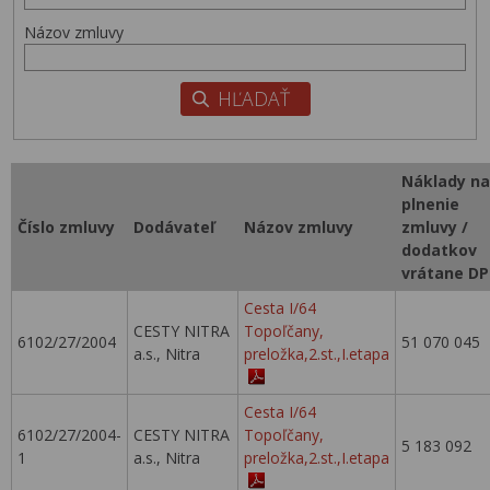
Názov zmluvy
Náklady na
plnenie
Číslo zmluvy
Dodávateľ
Názov zmluvy
zmluvy /
dodatkov
vrátane D
Cesta I/64
CESTY NITRA
Topoľčany,
6102/27/2004
51 070 045
a.s., Nitra
preložka,2.st.,I.etapa
Cesta I/64
6102/27/2004-
CESTY NITRA
Topoľčany,
5 183 092
1
a.s., Nitra
preložka,2.st.,I.etapa