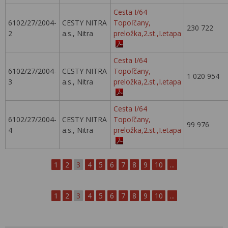
Cesta I/64
6102/27/2004-
CESTY NITRA
Topoľčany,
230 722
2
a.s., Nitra
preložka,2.st.,I.etapa
Cesta I/64
6102/27/2004-
CESTY NITRA
Topoľčany,
1 020 954
3
a.s., Nitra
preložka,2.st.,I.etapa
Cesta I/64
6102/27/2004-
CESTY NITRA
Topoľčany,
99 976
4
a.s., Nitra
preložka,2.st.,I.etapa
1
2
3
4
5
6
7
8
9
10
...
1
2
3
4
5
6
7
8
9
10
...