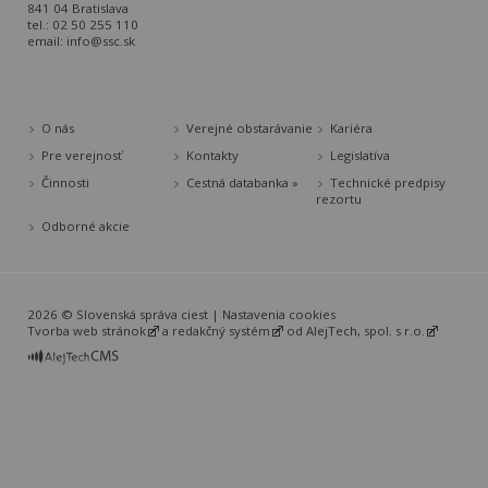
841 04 Bratislava
tel.: 02 50 255 110
email:
info@ssc.sk
O nás
Verejné obstarávanie
Kariéra
Pre verejnosť
Kontakty
Legislatíva
Činnosti
Cestná databanka »
Technické predpisy
rezortu
Odborné akcie
2026 © Slovenská správa ciest |
Nastavenia cookies
Tvorba web stránok
a
redakčný systém
od
AlejTech, spol. s r.o.