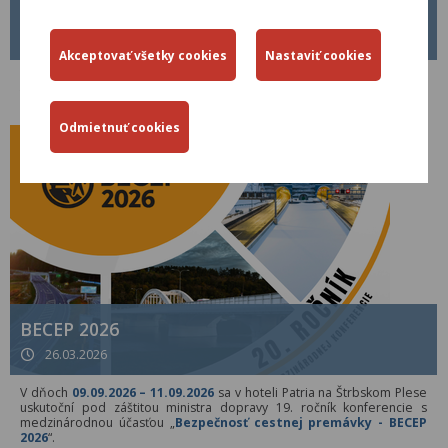
METODICKÝ POKYN MP Č. 1/2026
01.04.2026
Od 01.04.2026 je platný nový Metodický pokyn MP č. 1/2026 pre
tvorbu, schvaľovanie a zverejňovanie Technických predpisov rezortu
Ministerstva dopravy Slovenskej republiky.
BECEP 2026
26.03.2026
V dňoch
09.09.2026 – 11.09.2026
sa v hoteli Patria na Štrbskom Plese
uskutoční pod záštitou ministra dopravy 19. ročník konferencie s
medzinárodnou účasťou „
Bezpečnosť cestnej premávky - BECEP
2026
“.