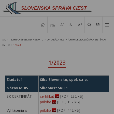
EN
SSC
TECHNICKÉ PREDPISY REZORTU
DATABÁZA MOSTNÝCH HYDROIZOLAČNÝCH SYSTÉMOV
>
>
(MHIS)
1/2023
>
1/2023
Žiadateľ
Sika Slovensko, spol. s.r.o.
Názov MHIS
SikaMost SRB 1
SK CERTIFIKÁT
certifikát
[PDF, 232 kB]
príloha
[PDF, 192 kB]
Vyhlásenia o
príloha
[PDF, 442 kB]