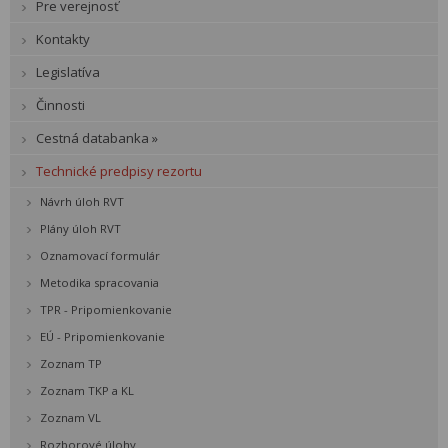
Pre verejnosť
Kontakty
Legislatíva
Činnosti
Cestná databanka »
Technické predpisy rezortu
Návrh úloh RVT
Plány úloh RVT
Oznamovací formulár
Metodika spracovania
TPR - Pripomienkovanie
EÚ - Pripomienkovanie
Zoznam TP
Zoznam TKP a KL
Zoznam VL
Rozborové úlohy