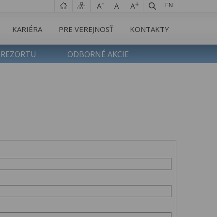
EN
KARIÉRA
PRE VEREJNOSŤ
KONTAKTY
 REZORTU
ODBORNÉ AKCIE