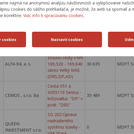
ame najmä na anonymnú analýzu návštevnosti a vylepšovanie našich 
kanálových
ápisu cookies do vášho prehliadača, je možné, že web sa spomalí a n
poklopov a
ne korektne.
Viac info k spracúvaniu cookies.
ROAD SERVICE,
uličných vpustov
100 000
MDPT S
s.r.o.
na cestách I.
triedy v
Banskobystrickom
kraji
I/75 Sanácia
zosuvu cesty v km
ALFA 04, a. s.
169,520 - 169,640
30 635
MDPT S
okres Veľký Krtíš
(DRS,DP,AD)
Cesta I/51 a
III/05119 Senica -
CEMOS , s.r.o. Ba
35 489
MDPT S
križovatka- "DP" v
podr. "DRS"
SO 202 Úprava
nadradeného
QUEEN
systému stavby -
0
MDPT S
INVESTMENT s.r.o.
I/68 Stará