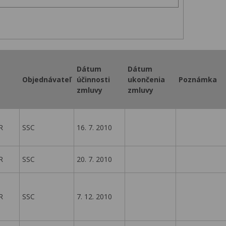
Dátum
Dátum
Objednávateľ
účinnosti
ukončenia
Poznámka
zmluvy
zmluvy
R
SSC
16. 7. 2010
R
SSC
20. 7. 2010
R
SSC
7. 12. 2010