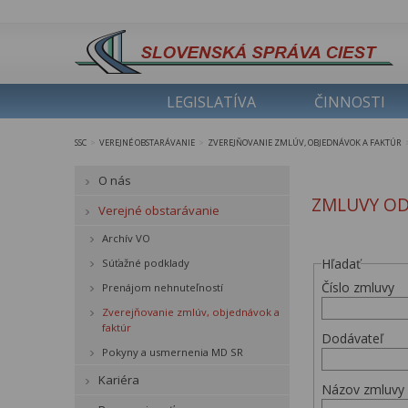
LEGISLATÍVA
ČINNOSTI
SSC
VEREJNÉ OBSTARÁVANIE
ZVEREJŇOVANIE ZMLÚV, OBJEDNÁVOK A FAKTÚR
>
>
O nás
ZMLUVY OD 
Verejné obstarávanie
Archív VO
Hľadať
Súťažné podklady
Číslo zmluvy
Prenájom nehnuteľností
Zverejňovanie zmlúv, objednávok a
faktúr
Dodávateľ
Pokyny a usmernenia MD SR
Kariéra
Názov zmluvy