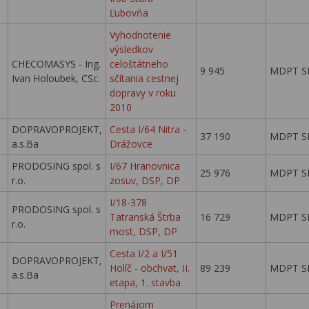
Ľubovňa
Vyhodnotenie
výsledkov
CHECOMASYS - Ing.
celoštátneho
9 945
MDPT S
Ivan Holoubek, CSc.
sčítania cestnej
dopravy v roku
2010
DOPRAVOPROJEKT,
Cesta I/64 Nitra -
37 190
MDPT S
a.s.Ba
Drážovce
PRODOSING spol. s
I/67 Hranovnica
25 976
MDPT S
r.o.
zosuv, DSP, DP
I/18-378
PRODOSING spol. s
Tatranská Štrba
16 729
MDPT S
r.o.
most, DSP, DP
Cesta I/2 a I/51
DOPRAVOPROJEKT,
Holíč - obchvat, II.
89 239
MDPT S
a.s.Ba
etapa, 1. stavba
Prenájom