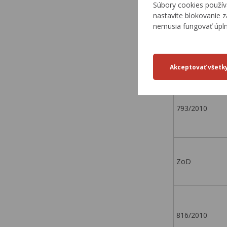
Súbory cookies použív
nastavíte blokovanie z
nemusia fungovať úpl
820/2010
793/2010
ZoD
816/2010