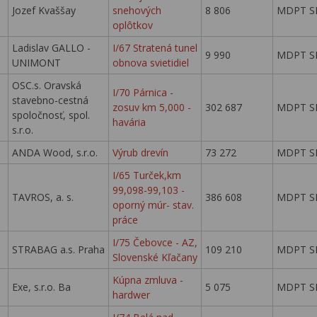
Jozef Kvaššay
snehových
8 806
MDPT S
oplôtkov
Ladislav GALLO -
I/67 Stratená tunel
9 990
MDPT S
UNIMONT
obnova svietidiel
OSC.s. Oravská
I/70 Párnica -
stavebno-cestná
zosuv km 5,000 -
302 687
MDPT S
spoločnosť, spol.
havária
s.r.o.
ANDA Wood, s.r.o.
Výrub drevín
73 272
MDPT S
I/65 Turček,km
99,098-99,103 -
TAVROS, a. s.
386 608
MDPT S
oporný múr- stav.
práce
I/75 Čebovce - AZ,
STRABAG a.s. Praha
109 210
MDPT S
Slovenské Kľačany
Kúpna zmluva -
Exe, s.r.o. Ba
5 075
MDPT S
hardwer