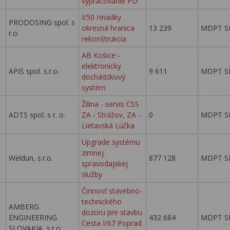
vypracovanie PD
I/50 Hriadky
PRODOSING spol. s
okresná hranica
13 239
MDPT S
r.o.
rekonštrukcia
AB Košice -
elektronicky
APIS spol. s.r.o.
9 611
MDPT S
dochádzkový
systém
Žilina - servis CSS
ADTS spol. s r. o.
ZA - Strážov, ZA -
0
MDPT S
Lietavská Lúčka
Upgrade systému
zimnej
Weldun, s.r.o.
877 128
MDPT S
spravodajskej
služby
Činnosť stavebno-
technického
AMBERG
dozoru pre stavbu
ENGINEERING
432 684
MDPT S
Cesta I/67 Poprad
SLOVAKIA, s.r.o.