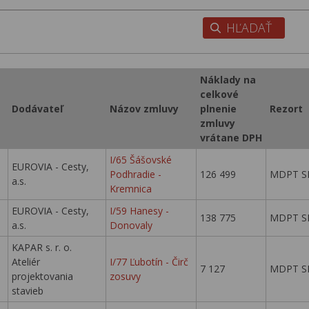
Náklady na
celkové
Dodávateľ
Názov zmluvy
plnenie
Rezort
zmluvy
vrátane DPH
I/65 Šášovské
EUROVIA - Cesty,
Podhradie -
126 499
MDPT S
a.s.
Kremnica
EUROVIA - Cesty,
I/59 Hanesy -
138 775
MDPT S
a.s.
Donovaly
KAPAR s. r. o.
Ateliér
I/77 Ľubotín - Čirč
7 127
MDPT S
projektovania
zosuvy
stavieb