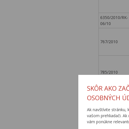
6350/2010/RK-
06/10
767/2010
785/2010
SKÔR AKO ZA
OSOBNÝCH Ú
846/2010
Ak navštívite stránku, 
vašom prehliadači. Ak 
vám ponúkne relevantn