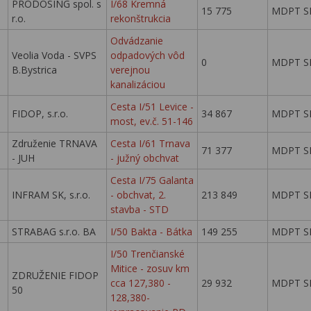
PRODOSING spol. s
I/68 Kremná
15 775
MDPT S
r.o.
rekonštrukcia
Odvádzanie
Veolia Voda - SVPS
odpadových vôd
0
MDPT S
B.Bystrica
verejnou
kanalizáciou
Cesta I/51 Levice -
FIDOP, s.r.o.
34 867
MDPT S
most, ev.č. 51-146
Združenie TRNAVA
Cesta I/61 Trnava
71 377
MDPT S
- JUH
- južný obchvat
Cesta I/75 Galanta
INFRAM SK, s.r.o.
- obchvat, 2.
213 849
MDPT S
stavba - STD
STRABAG s.r.o. BA
I/50 Bakta - Bátka
149 255
MDPT S
I/50 Trenčianské
Mitice - zosuv km
ZDRUŽENIE FIDOP
cca 127,380 -
29 932
MDPT S
50
128,380-