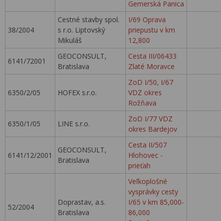
Gemerská Panica
Cestné stavby spol.
I/69 Oprava
38/2004
s r.o. Liptovský
priepustu v km
Mikuláš
12,800
GEOCONSULT,
Cesta III/06433
6141/72001
Bratislava
Zlaté Moravce
ZoD I/50, I/67
6350/2/05
HOFEX s.r.o.
VDZ okres
Rožňava
ZoD I/77 VDZ
6350/1/05
LINE s.r.o.
okres Bardejov
Cesta II/507
GEOCONSULT,
6141/12/2001
Hlohovec -
Bratislava
prieťah
Veľkoplošné
vysprávky cesty
Doprastav, a.s.
I/65 v km 85,000-
52/2004
Bratislava
86,000