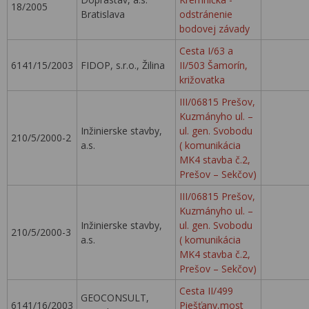
18/2005
Bratislava
odstránenie
bodovej závady
Cesta I/63 a
6141/15/2003
FIDOP, s.r.o., Žilina
II/503 Šamorín,
križovatka
III/06815 Prešov,
Kuzmányho ul. –
Inžinierske stavby,
ul. gen. Svobodu
210/5/2000-2
a.s.
( komunikácia
MK4 stavba č.2,
Prešov – Sekčov)
III/06815 Prešov,
Kuzmányho ul. –
Inžinierske stavby,
ul. gen. Svobodu
210/5/2000-3
a.s.
( komunikácia
MK4 stavba č.2,
Prešov – Sekčov)
Cesta II/499
GEOCONSULT,
6141/16/2003
Piešťany,most