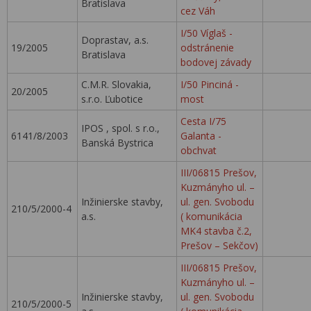
Bratislava
cez Váh
I/50 Víglaš -
Doprastav, a.s.
19/2005
odstránenie
Bratislava
bodovej závady
C.M.R. Slovakia,
I/50 Pinciná -
20/2005
s.r.o. Ľubotice
most
Cesta I/75
IPOS , spol. s r.o.,
6141/8/2003
Galanta -
Banská Bystrica
obchvat
III/06815 Prešov,
Kuzmányho ul. –
Inžinierske stavby,
ul. gen. Svobodu
210/5/2000-4
a.s.
( komunikácia
MK4 stavba č.2,
Prešov – Sekčov)
III/06815 Prešov,
Kuzmányho ul. –
Inžinierske stavby,
ul. gen. Svobodu
210/5/2000-5