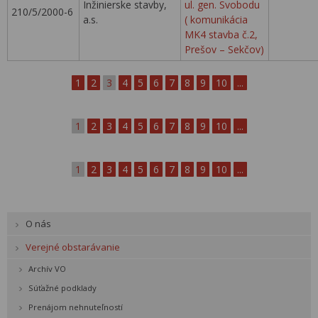
Inžinierske stavby,
ul. gen. Svobodu
210/5/2000-6
a.s.
( komunikácia
MK4 stavba č.2,
Prešov – Sekčov)
1
2
3
4
5
6
7
8
9
10
...
1
2
3
4
5
6
7
8
9
10
...
1
2
3
4
5
6
7
8
9
10
...
O nás
Verejné obstarávanie
Archív VO
Súťažné podklady
Prenájom nehnuteľností