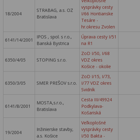
Veľkoplošné
vysprávky cesty
STRABAG, a.s. OZ
18/2004
I/66 Hontianske
Bratislava
Tesáre -
hr.okresu Zvolen
IPOS , spol. s r.o.,
Úprava cesty I/51
6141/14/2001
Banská Bystrica
na R1
ZoD I/50, I/68
6350/4/05
STOPING s.r.o.
VDZ okres
Košice - okolie
ZoD I/15, I/73,
6350/3/05
SMER PREŠOV s.r.o.
I/77 VDZ okres
Svidník
Cesta III/49924
MOSTA,s.r.o.,
6141/8/2001
Podkylava-
Bratislava
Košariská
Veľkoplošné
Inžinierske stavby,
vysprávky cesty
19/2004
a.s. Košice
I/50 Bakta -