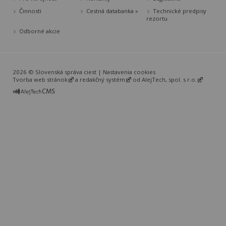
Činnosti
Cestná databanka »
Technické predpisy
rezortu
Odborné akcie
2026 © Slovenská správa ciest |
Nastavenia cookies
Tvorba web stránok
a
redakčný systém
od
AlejTech, spol. s r.o.