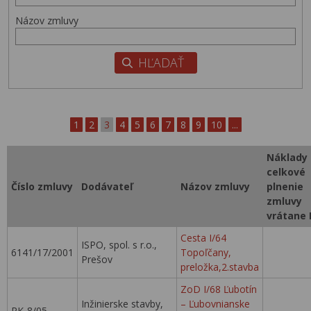
Názov zmluvy
1
2
3
4
5
6
7
8
9
10
...
Náklady
celkové
Číslo zmluvy
Dodávateľ
Názov zmluvy
plnenie
zmluvy
vrátane
Cesta I/64
ISPO, spol. s r.o.,
6141/17/2001
Topoľčany,
Prešov
preložka,2.stavba
ZoD I/68 Ľubotín
Inžinierske stavby,
– Ľubovnianske
RK-8/05