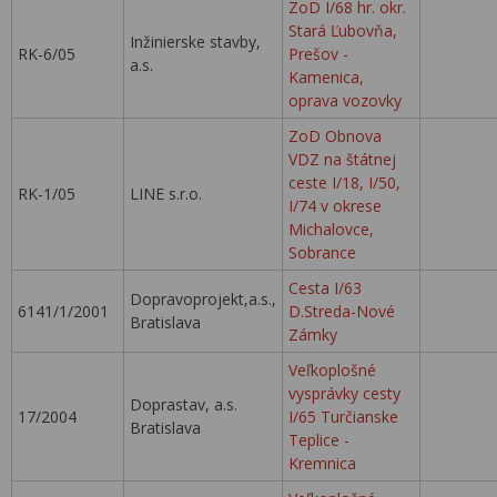
ZoD I/68 hr. okr.
Stará Ľubovňa,
Inžinierske stavby,
RK-6/05
Prešov -
a.s.
Kamenica,
oprava vozovky
ZoD Obnova
VDZ na štátnej
ceste I/18, I/50,
RK-1/05
LINE s.r.o.
I/74 v okrese
Michalovce,
Sobrance
Cesta I/63
Dopravoprojekt,a.s.,
6141/1/2001
D.Streda-Nové
Bratislava
Zámky
Veľkoplošné
vysprávky cesty
Doprastav, a.s.
17/2004
I/65 Turčianske
Bratislava
Teplice -
Kremnica