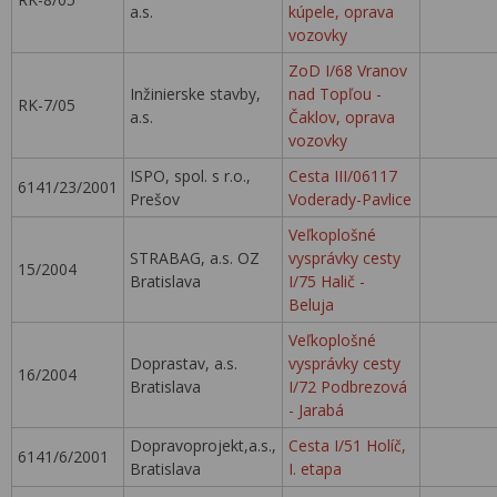
a.s.
kúpele, oprava
vozovky
ZoD I/68 Vranov
Inžinierske stavby,
nad Topľou -
RK-7/05
a.s.
Čaklov, oprava
vozovky
ISPO, spol. s r.o.,
Cesta III/06117
6141/23/2001
Prešov
Voderady-Pavlice
Veľkoplošné
STRABAG, a.s. OZ
vysprávky cesty
15/2004
Bratislava
I/75 Halič -
Beluja
Veľkoplošné
Doprastav, a.s.
vysprávky cesty
16/2004
Bratislava
I/72 Podbrezová
- Jarabá
Dopravoprojekt,a.s.,
Cesta I/51 Holíč,
6141/6/2001
Bratislava
I. etapa