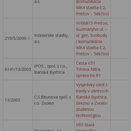
a.s.
(komunikácia
MK4 stavba č.2,
Prešov – Sekčov)
III/06815 Prešov,
Kuzmányho ul. –
Inžinierske stavby,
ul. gen. Svobodu
210/5/2000-1
a.s.
( komunikácia
MK4 stavba č.2,
Prešov – Sekčov)
Cesta I/51
IPOS , spol. s r.o.,
6141/13/2003
Trnava-Nitra,
Banská Bystrica
úprava na R1
Vysprávky ciest I.
triedy v okresoch
C.S.Bitunova spol. s
Banská Bystrica,
13/2005
r.o. Zvolen
Brezno a Zvolen
studenou
technológiou
I/65 Stará
Doprastav, a.s.
Kremnička -