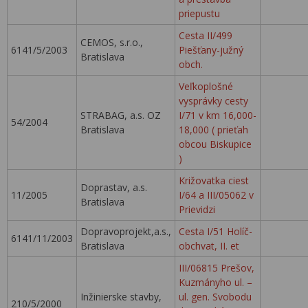
priepustu
Cesta II/499
CEMOS, s.r.o.,
6141/5/2003
Piešťany-južný
Bratislava
obch.
Veľkoplošné
vysprávky cesty
STRABAG, a.s. OZ
I/71 v km 16,000-
54/2004
Bratislava
18,000 ( prieťah
obcou Biskupice
)
Križovatka ciest
Doprastav, a.s.
11/2005
I/64 a III/05062 v
Bratislava
Prievidzi
Dopravoprojekt,a.s.,
Cesta I/51 Holíč-
6141/11/2003
Bratislava
obchvat, II. et
III/06815 Prešov,
Kuzmányho ul. –
Inžinierske stavby,
ul. gen. Svobodu
210/5/2000