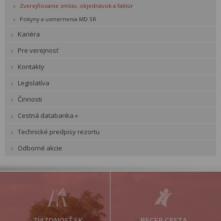
Zverejňovanie zmlúv, objednávok a faktúr
Pokyny a usmernenia MD SR
Kariéra
Pre verejnosť
Kontakty
Legislatíva
Činnosti
Cestná databanka »
Technické predpisy rezortu
Odborné akcie
ZJAZDNOSŤ.SK
BECEP CESTA