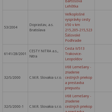
Bartošova
Lehôtka
Veľkoplošné
vysprávky cesty
Doprastav, a.s.
I/50 v km
53/2004
Bratislava
215,205-215,523
Šášovské
Podhradie
Cesta II/513
CESTY NITRA a.s.,
6141/28/2001
Trakovice-
Nitra
Leopoldov
I/68 Lemešany -
zriadenie
32/S/2000
C.M.R. Slovakia s.r.o.
cestných priekop
a prestavba
priepustu
I/68 Lemešany -
zriadenie
32/S/2000-1
C.M.R. Slovakia s.r.o.
cestných priekop
a prestavba