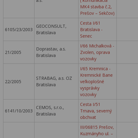
a.s.
( komunikácia
MK4 stavba č.2,
Prešov – Sekčov)
Cesta I/61
GEOCONSULT,
6105/23/2003
Bratislava -
Bratislava
Senec
I/66 Michalková -
Doprastav, a.s.
21/2005
Zvolen, oprava
Bratislava
vozovky
I/65 Kremnica -
Kremnické Bane
STRABAG, a.s. OZ
22/2005
veľkoplošné
Bratislava
vysprávky
vozovky
Cesta I/51
CEMOS, s.r.o.,
6141/10/2003
Trnava, severný
Bratislava
obchvat
III/06815 Prešov,
Kuzmányho ul. –