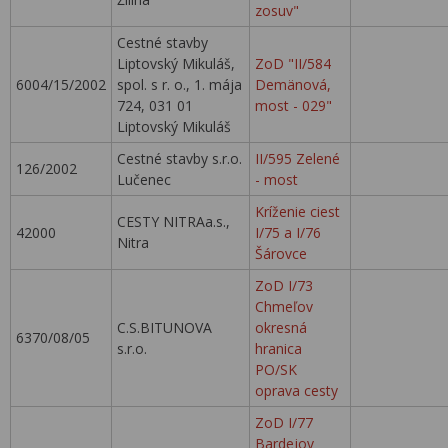
zosuv"
Cestné stavby
Liptovský Mikuláš,
ZoD "II/584
6004/15/2002
spol. s r. o., 1. mája
Demänová,
724, 031 01
most - 029"
Liptovský Mikuláš
Cestné stavby s.r.o.
II/595 Zelené
126/2002
Lučenec
- most
Kríženie ciest
CESTY NITRAa.s.,
42000
I/75 a I/76
Nitra
Šárovce
ZoD I/73
Chmeľov
C.S.BITUNOVA
okresná
6370/08/05
s.r.o.
hranica
PO/SK
oprava cesty
ZoD I/77
Bardejov