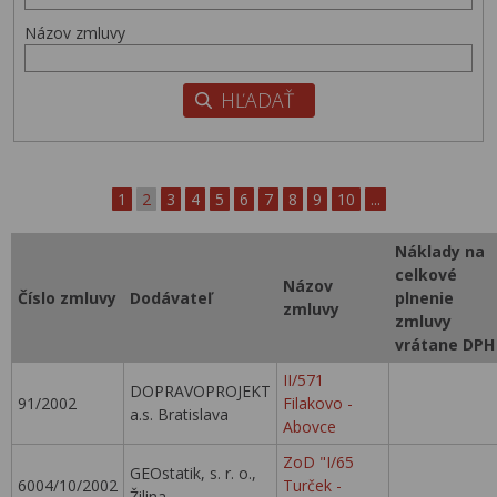
Názov zmluvy
1
2
3
4
5
6
7
8
9
10
...
Náklady na
celkové
Názov
Číslo zmluvy
Dodávateľ
plnenie
zmluvy
zmluvy
vrátane DPH
II/571
DOPRAVOPROJEKT
91/2002
Filakovo -
a.s. Bratislava
Abovce
ZoD "I/65
GEOstatik, s. r. o.,
6004/10/2002
Turček -
Žilina