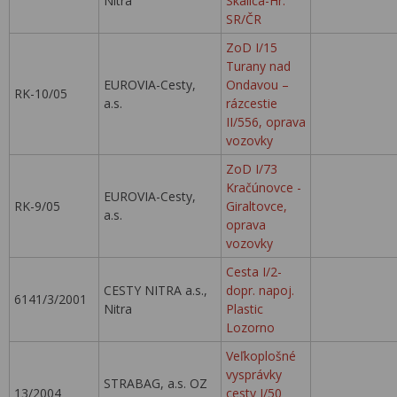
Nitra
Skalica-Hr.
SR/ČR
ZoD I/15
Turany nad
EUROVIA-Cesty,
Ondavou –
RK-10/05
a.s.
rázcestie
II/556, oprava
vozovky
ZoD I/73
Kračúnovce -
EUROVIA-Cesty,
RK-9/05
Giraltovce,
a.s.
oprava
vozovky
Cesta I/2-
CESTY NITRA a.s.,
dopr. napoj.
6141/3/2001
Nitra
Plastic
Lozorno
Veľkoplošné
vysprávky
STRABAG, a.s. OZ
13/2004
cesty I/50