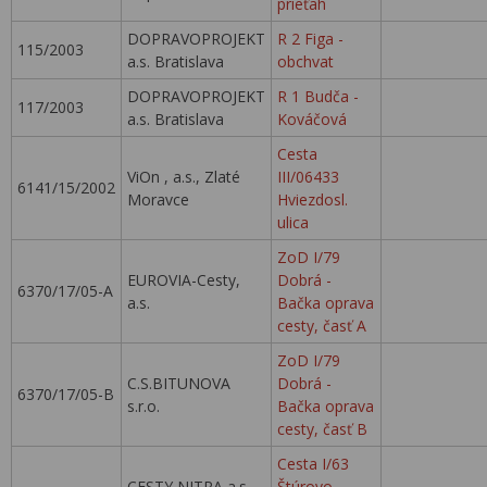
prieťah
DOPRAVOPROJEKT
R 2 Figa -
115/2003
a.s. Bratislava
obchvat
DOPRAVOPROJEKT
R 1 Budča -
117/2003
a.s. Bratislava
Kováčová
Cesta
ViOn , a.s., Zlaté
III/06433
6141/15/2002
Moravce
Hviezdosl.
ulica
ZoD I/79
EUROVIA-Cesty,
Dobrá -
6370/17/05-A
a.s.
Bačka oprava
cesty, časť A
ZoD I/79
C.S.BITUNOVA
Dobrá -
6370/17/05-B
s.r.o.
Bačka oprava
cesty, časť B
Cesta I/63
CESTY NITRA a.s.,
Štúrovo,