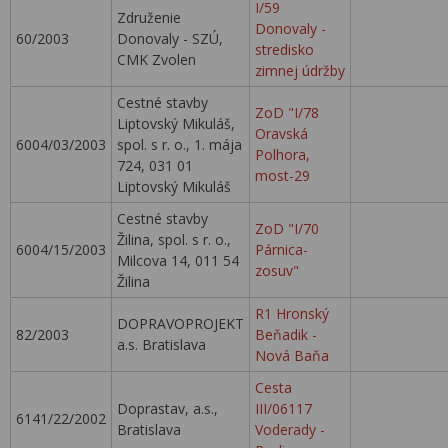
I/59
Združenie
Donovaly -
60/2003
Donovaly - SZÚ,
stredisko
CMK Zvolen
zimnej údržby
Cestné stavby
ZoD "I/78
Liptovský Mikuláš,
Oravská
6004/03/2003
spol. s r. o., 1. mája
Polhora,
724, 031 01
most-29
Liptovský Mikuláš
Cestné stavby
ZoD "I/70
Žilina, spol. s r. o.,
6004/15/2003
Párnica-
Milcova 14, 011 54
zosuv"
Žilina
R1 Hronský
DOPRAVOPROJEKT
82/2003
Beňadik -
a.s. Bratislava
Nová Baňa
Cesta
Doprastav, a.s.,
III/06117
6141/22/2002
Bratislava
Voderady -