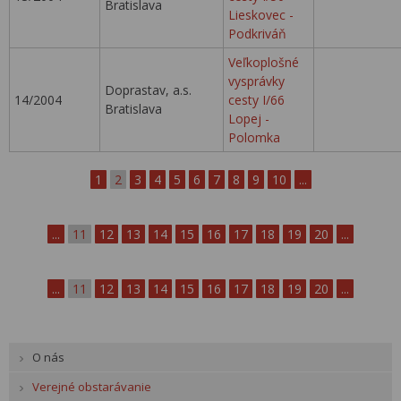
Bratislava
Lieskovec -
Podkriváň
Veľkoplošné
vysprávky
Doprastav, a.s.
14/2004
cesty I/66
Bratislava
Lopej -
Polomka
1
2
3
4
5
6
7
8
9
10
...
...
11
12
13
14
15
16
17
18
19
20
...
...
11
12
13
14
15
16
17
18
19
20
...
O nás
Verejné obstarávanie