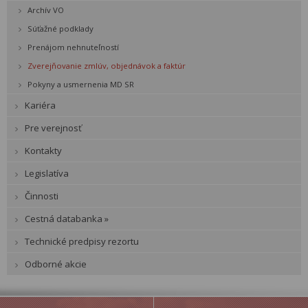
Archív VO
Súťažné podklady
Prenájom nehnuteľností
Zverejňovanie zmlúv, objednávok a faktúr
Pokyny a usmernenia MD SR
Kariéra
Pre verejnosť
Kontakty
Legislatíva
Činnosti
Cestná databanka »
Technické predpisy rezortu
Odborné akcie