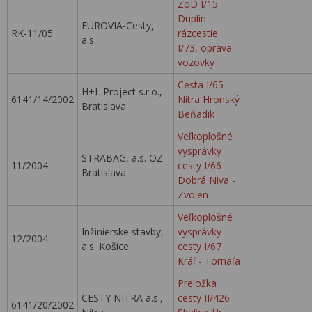
ZoD I/15
Duplín –
EUROVIA-Cesty,
RK-11/05
rázcestie
a.s.
I/73, oprava
vozovky
Cesta I/65
H+L Project s.r.o.,
6141/14/2002
Nitra Hronský
Bratislava
Beňadik
Veľkoplošné
vysprávky
STRABAG, a.s. OZ
11/2004
cesty I/66
Bratislava
Dobrá Niva -
Zvolen
Veľkoplošné
Inžinierske stavby,
vysprávky
12/2004
a.s. Košice
cesty I/67
Kráľ - Tornaľa
Preložka
CESTY NITRA a.s.,
cesty II/426
6141/20/2002