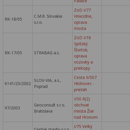
Pavlice
ZoD I/77
C.M.R. Slovakia
Hniezdne,
RK-18/05
s.r.o.
oprava
mosta
ZoD I/18
Spišský
Štvrtok,
RK-17/05
STRABAG a.s.
oprava
vozovky a
priekopy
Cesta II/507
SLOV-VIA, a.s.,
6141/25/2002
Hlohovec -
Poprad
prieťah
I/50 R(2)
Geoconsult s.r.o.
obchvat
97/2003
Bratislava
mesta Žiar
nad Hronom
I/75 Veľký
Cestné stavby s.r.o.