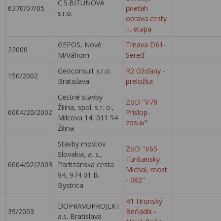
C.S.BITUNOVA
6370/07/05
prieťah
s.r.o.
oprava cesty
II. etapa
GEPOS, Nové
Trnava D61-
22000
M/Váhom
Sereď
Geoconsult s.r.o.
R2 Ožďany -
150/2002
Bratislava
preložka
Cestné stavby
ZoD "I/78
Žilina, spol. s r. o.,
6004/20/2002
Príslop-
Milcova 14, 011 54
zosuv"
Žilina
Stavby mostov
ZoD "I/65
Slovakia, a. s.,
Turčiansky
6004/02/2003
Partizánska cesta
Michal, most
94, 974 01 B.
- 082"
Bystrica
R1 Hronský
DOPRAVOPROJEKT
39/2003
Beňadik -
a.s. Bratislava