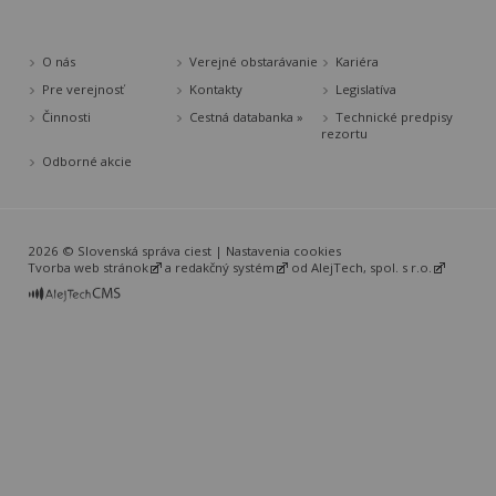
O nás
Verejné obstarávanie
Kariéra
Pre verejnosť
Kontakty
Legislatíva
Činnosti
Cestná databanka »
Technické predpisy
rezortu
Odborné akcie
2026 © Slovenská správa ciest |
Nastavenia cookies
Tvorba web stránok
a
redakčný systém
od
AlejTech, spol. s r.o.