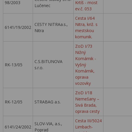
98/2003
Krtíš - most
Lučenec
ev.č. 053
Cesta I/64
CESTY NITRAa.s.,
Nitra, križ. s
6141/19/2002
Nitra
mestskou
komunik.
ZoD I/73
Nižný
Komárnik -
C.S.BITUNOVA
RK-13/05
Vyšný
s.r.o.
Komárnik,
oprava
vozovky
ZoD I/18
Nemešany –
RK-12/05
STRABAG a.s.
Sivá Brada,
oprava cesty
Cesta III/5024
SLOV-VIA, a.s.,
6141/24/2002
Limbach-
Poprad