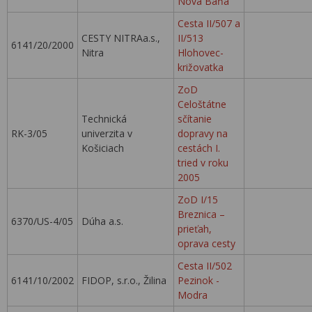
Nová Baňa
Cesta II/507 a
CESTY NITRAa.s.,
II/513
6141/20/2000
Nitra
Hlohovec-
križovatka
ZoD
Celoštátne
Technická
sčítanie
RK-3/05
univerzita v
dopravy na
Košiciach
cestách I.
tried v roku
2005
ZoD I/15
Breznica –
6370/US-4/05
Dúha a.s.
prieťah,
oprava cesty
Cesta II/502
6141/10/2002
FIDOP, s.r.o., Žilina
Pezinok -
Modra