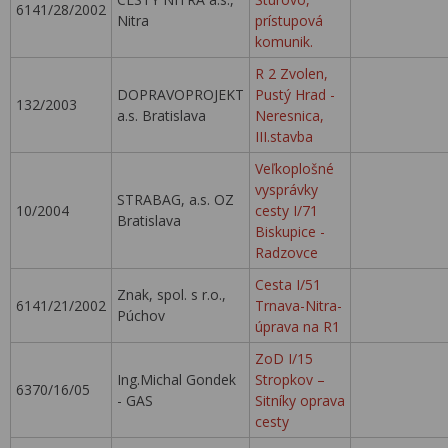
6141/28/2002
Nitra
prístupová
komunik.
R 2 Zvolen,
DOPRAVOPROJEKT
Pustý Hrad -
132/2003
a.s. Bratislava
Neresnica,
III.stavba
Veľkoplošné
vysprávky
STRABAG, a.s. OZ
10/2004
cesty I/71
Bratislava
Biskupice -
Radzovce
Cesta I/51
Znak, spol. s r.o.,
6141/21/2002
Trnava-Nitra-
Púchov
úprava na R1
ZoD I/15
Ing.Michal Gondek
Stropkov –
6370/16/05
- GAS
Sitníky oprava
cesty