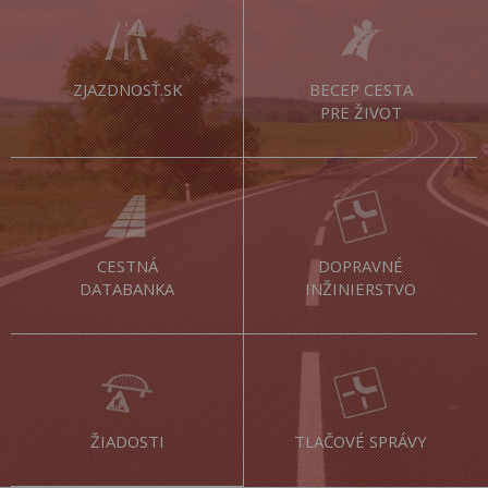
ZJAZDNOSŤ.SK
BECEP CESTA
PRE ŽIVOT
CESTNÁ
DOPRAVNÉ
DATABANKA
INŽINIERSTVO
ŽIADOSTI
TLAČOVÉ SPRÁVY