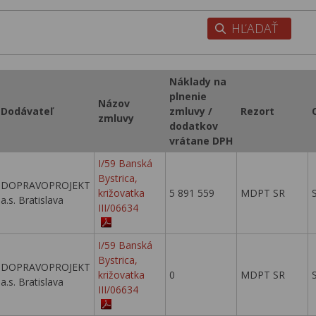
Náklady na
plnenie
Názov
Dodávateľ
zmluvy /
Rezort
zmluvy
dodatkov
vrátane DPH
I/59 Banská
Bystrica,
DOPRAVOPROJEKT
križovatka
5 891 559
MDPT SR
a.s. Bratislava
III/06634
I/59 Banská
Bystrica,
DOPRAVOPROJEKT
križovatka
0
MDPT SR
a.s. Bratislava
III/06634