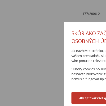
177/2006-2
SKÔR AKO ZA
OSOBNÝCH Ú
177/2006-3
Ak navštívite stránku, 
vašom prehliadači. Ak 
vám ponúkne relevantn
177/2006-4
Súbory cookies použív
nastavíte blokovanie z
nemusia fungovať úpl
177/2006-5