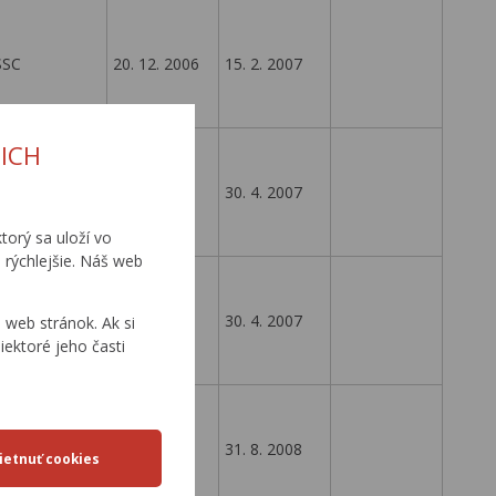
SSC
20. 12. 2006
15. 2. 2007
ICH
SSC
23. 1. 2007
30. 4. 2007
torý sa uloží vo
 rýchlejšie. Náš web
SSC
20. 4. 2006
30. 4. 2007
web stránok. Ak si
iektoré jeho časti
SSC
24. 4. 2006
31. 8. 2008