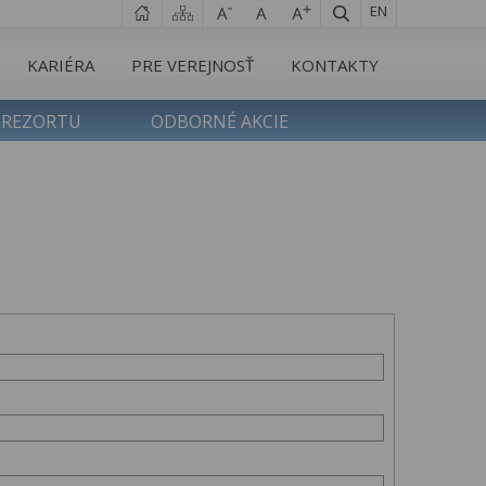
EN
KARIÉRA
PRE VEREJNOSŤ
KONTAKTY
 REZORTU
ODBORNÉ AKCIE