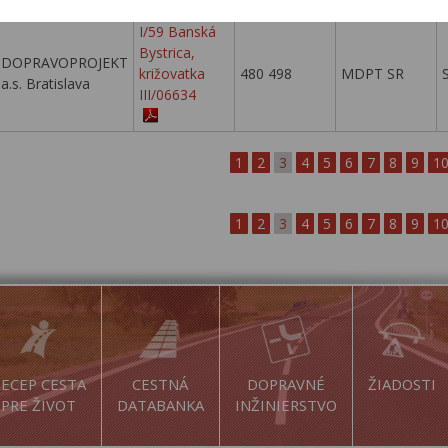
I/59 Banská
Bystrica,
DOPRAVOPROJEKT
križovatka
480 498
MDPT SR
a.s. Bratislava
III/06634
1
2
3
4
5
6
7
8
9
1
1
2
3
4
5
6
7
8
9
1
ECEP CESTA
CESTNÁ
DOPRAVNÉ
ŽIADOSTI
PRE ŽIVOT
DATABANKA
INŽINIERSTVO