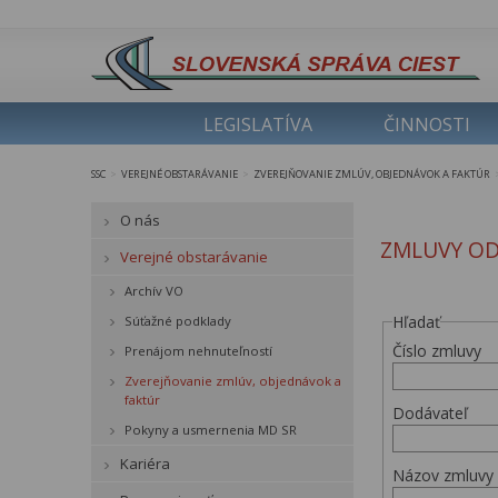
LEGISLATÍVA
ČINNOSTI
SSC
VEREJNÉ OBSTARÁVANIE
ZVEREJŇOVANIE ZMLÚV, OBJEDNÁVOK A FAKTÚR
>
>
O nás
ZMLUVY OD
Verejné obstarávanie
Archív VO
Hľadať
Súťažné podklady
Číslo zmluvy
Prenájom nehnuteľností
Zverejňovanie zmlúv, objednávok a
faktúr
Dodávateľ
Pokyny a usmernenia MD SR
Kariéra
Názov zmluvy