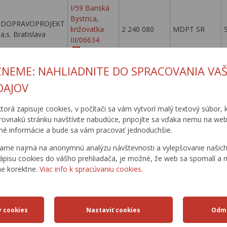
I/59 Banská
Bystrica,
DOPRAVOPROJEKT
križovatka
2 240 080
MDPT SR
a.s. Bratislava
III/06634
I/59 Banská
ČNEME: NAHLIADNITE DO SPRACOVANIA VAŠ
Bystrica,
DOPRAVOPROJEKT
DAJOV
križovatka
0
MDPT SR
a.s. Bratislava
III/06634
ktorá zapisuje cookies, v počítači sa vám vytvorí malý textový súbor, k
rovnakú stránku navštívite nabudúce, pripojíte sa vďaka nemu na web
I/59 Banská
é informácie a bude sa vám pracovať jednoduchšie.
Bystrica,
DOPRAVOPROJEKT
križovatka
98 627
MDPT SR
ame najmä na anonymnú analýzu návštevnosti a vylepšovanie našich 
a.s. Bratislava
III/06634
ápisu cookies do vášho prehliadača, je možné, že web sa spomalí a n
ne korektne.
Viac info k spracúvaniu cookies.
I/59 Banská
Bystrica,
DOPRAVOPROJEKT
križovatka
466 837
MDPT SR
a.s. Bratislava
III/06634