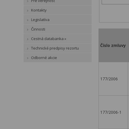
Pre verejnosť
Kontakty
Legislatíva
Činnosti
Cestná databanka »
Číslo zmluvy
Technické predpisy rezortu
Odborné akcie
177/2006
177/2006-1