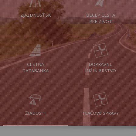
ZJAZDNOSŤ.SK
BECEP CESTA
PRE ŽIVOT
CESTNÁ
DOPRAVNÉ
DATABANKA
INŽINIERSTVO
ŽIADOSTI
TLAČOVÉ SPRÁVY