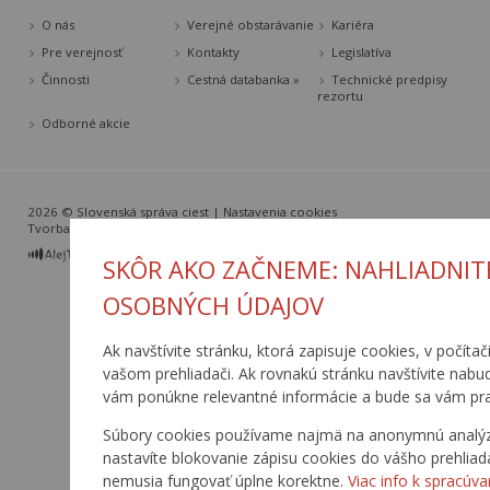
O nás
Verejné obstarávanie
Kariéra
Pre verejnosť
Kontakty
Legislatíva
Činnosti
Cestná databanka »
Technické predpisy
rezortu
Odborné akcie
2026 © Slovenská správa ciest |
Nastavenia cookies
Tvorba web stránok
a
redakčný systém
od
AlejTech, spol. s r.o.
SKÔR AKO ZAČNEME: NAHLIADNIT
OSOBNÝCH ÚDAJOV
Ak navštívite stránku, ktorá zapisuje cookies, v počítač
vašom prehliadači. Ak rovnakú stránku navštívite nabu
vám ponúkne relevantné informácie a bude sa vám pra
Súbory cookies používame najmä na anonymnú analýzu 
nastavíte blokovanie zápisu cookies do vášho prehliad
nemusia fungovať úplne korektne.
Viac info k spracúva