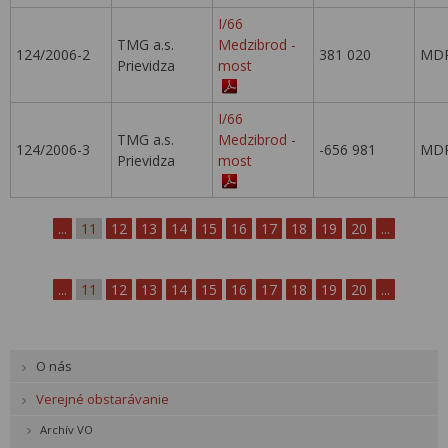
I/66
TMG a.s.
Medzibrod -
124/2006-2
381 020
MDP
Prievidza
most
I/66
TMG a.s.
Medzibrod -
124/2006-3
-656 981
MDP
Prievidza
most
...
11
12
13
14
15
16
17
18
19
20
...
...
11
12
13
14
15
16
17
18
19
20
...
O nás
Verejné obstarávanie
Archív VO