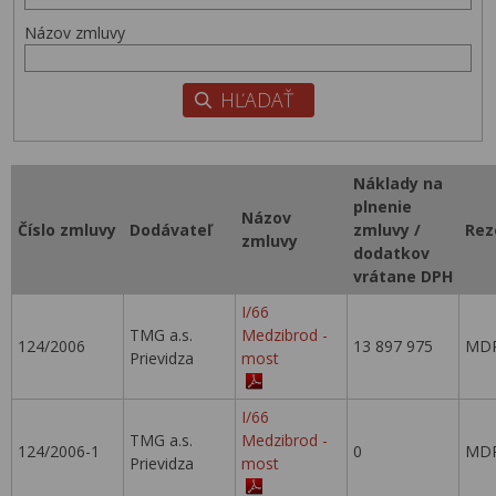
Názov zmluvy
Náklady na
plnenie
Názov
Číslo zmluvy
Dodávateľ
zmluvy /
Rez
zmluvy
dodatkov
vrátane DPH
I/66
TMG a.s.
Medzibrod -
124/2006
13 897 975
MDP
Prievidza
most
I/66
TMG a.s.
Medzibrod -
124/2006-1
0
MDP
Prievidza
most