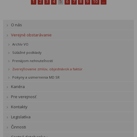
1
2
3
4
5
6
7
8
9
10
...
O nás
Verejné obstarávanie
Archív VO
Súťažné podklady
Prenájom nehnuteľností
Zverejňovanie zmlúv, objednávok a faktúr
Pokyny a usmernenia MD SR
Kariéra
Pre verejnosť
Kontakty
Legislatíva
Činnosti
Cestná databanka »