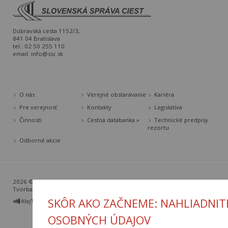
Dúbravská cesta 1152/3,
841 04 Bratislava
tel.: 02 50 255 110
email:
info@ssc.sk
O nás
Verejné obstarávanie
Kariéra
Pre verejnosť
Kontakty
Legislatíva
Činnosti
Cestná databanka »
Technické predpisy
rezortu
Odborné akcie
2026 © Slovenská správa ciest |
Nastavenia cookies
Tvorba web stránok
a
redakčný systém
od
AlejTech, spol. s r.o.
SKÔR AKO ZAČNEME: NAHLIADNIT
OSOBNÝCH ÚDAJOV