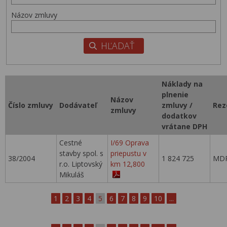
Názov zmluvy
Náklady na
plnenie
Názov
Číslo zmluvy
Dodávateľ
zmluvy /
Rez
zmluvy
dodatkov
vrátane DPH
Cestné
I/69 Oprava
stavby spol. s
priepustu v
38/2004
1 824 725
MDP
r.o. Liptovský
km 12,800
Mikuláš
1
2
3
4
5
6
7
8
9
10
...