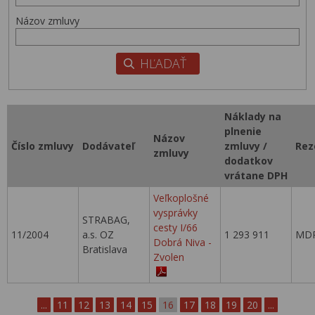
Názov zmluvy
Náklady na
plnenie
Názov
Číslo zmluvy
Dodávateľ
zmluvy /
Rez
zmluvy
dodatkov
vrátane DPH
Veľkoplošné
vysprávky
STRABAG,
cesty I/66
11/2004
a.s. OZ
1 293 911
MDP
Dobrá Niva -
Bratislava
Zvolen
...
11
12
13
14
15
16
17
18
19
20
...