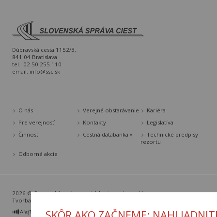
Dúbravská cesta 1152/3,
841 04 Bratislava
tel.: 02 50 255 110
email:
info@ssc.sk
O nás
Verejné obstarávanie
Kariéra
Pre verejnosť
Kontakty
Legislatíva
Činnosti
Cestná databanka »
Technické predpisy
rezortu
Odborné akcie
2026 © Slovenská správa ciest |
Nastavenia cookies
Tvorba web stránok
a
redakčný systém
od
AlejTech, spol. s r.o.
SKÔR AKO ZAČNEME: NAHLIADNIT