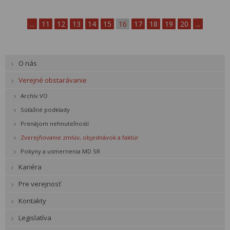
...
11
12
13
14
15
16
17
18
19
20
...
O nás
Verejné obstarávanie
Archív VO
Súťažné podklady
Prenájom nehnuteľností
Zverejňovanie zmlúv, objednávok a faktúr
Pokyny a usmernenia MD SR
Kariéra
Pre verejnosť
Kontakty
Legislatíva