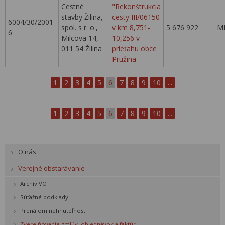
Cestné
"Rekonštrukcia
stavby Žilina,
cesty III/06150
6004/30/2001-
spol. s r. o.,
v km 8,751-
5 676 922
M
6
Milcova 14,
10,256 v
011 54 Žilina
prieťahu obce
Pružina
1
2
3
4
5
6
7
8
9
10
...
1
2
3
4
5
6
7
8
9
10
...
O nás
Verejné obstarávanie
Archív VO
Súťažné podklady
Prenájom nehnuteľností
Zverejňovanie zmlúv, objednávok a faktúr