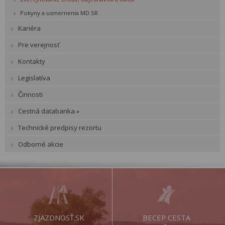
Pokyny a usmernenia MD SR
Kariéra
Pre verejnosť
Kontakty
Legislatíva
Činnosti
Cestná databanka »
Technické predpisy rezortu
Odborné akcie
ZJAZDNOSŤ.SK
BECEP CESTA