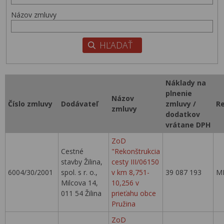
Názov zmluvy
Náklady na
plnenie
Názov
Číslo zmluvy
Dodávateľ
zmluvy /
Re
zmluvy
dodatkov
vrátane DPH
ZoD
Cestné
"Rekonštrukcia
stavby Žilina,
cesty III/06150
6004/30/2001
spol. s r. o.,
v km 8,751-
39 087 193
M
Milcova 14,
10,256 v
011 54 Žilina
prieťahu obce
Pružina
ZoD