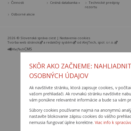
Činnosti
Cestná databanka »
Technické predpisy
rezortu
Odborné akcie
2026 © Slovenská správa ciest |
Nastavenia cookies
Tvorba web stránok
a
redakčný systém
od
AlejTech, spol. s r.o.
SKÔR AKO ZAČNEME: NAHLIADNIT
OSOBNÝCH ÚDAJOV
Ak navštívite stránku, ktorá zapisuje cookies, v počíta
vašom prehliadači. Ak rovnakú stránku navštívite nab
vám ponúkne relevantné informácie a bude sa vám pr
Súbory cookies používame najmä na anonymnú analýzu
nastavíte blokovanie zápisu cookies do vášho prehlia
nemusia fungovať úplne korektne.
Viac info k spracúv