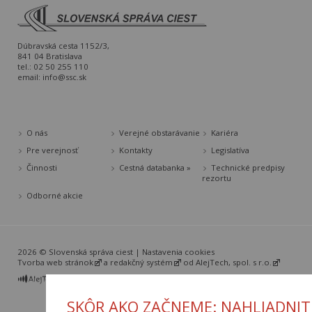
Dúbravská cesta 1152/3,
841 04 Bratislava
tel.: 02 50 255 110
email:
info@ssc.sk
O nás
Verejné obstarávanie
Kariéra
Pre verejnosť
Kontakty
Legislatíva
Činnosti
Cestná databanka »
Technické predpisy
rezortu
Odborné akcie
2026 © Slovenská správa ciest |
Nastavenia cookies
Tvorba web stránok
a
redakčný systém
od
AlejTech, spol. s r.o.
SKÔR AKO ZAČNEME: NAHLIADNIT