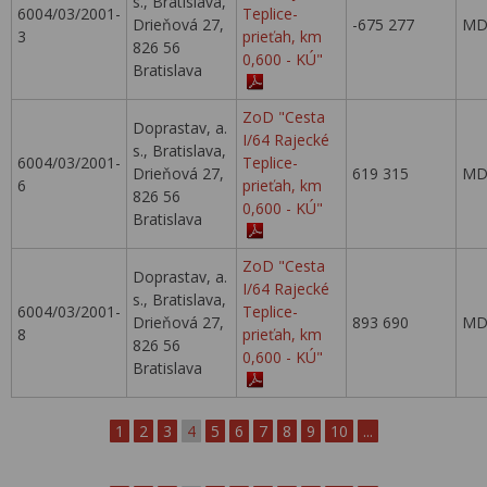
s., Bratislava,
6004/03/2001-
Teplice-
Drieňová 27,
-675 277
MD
3
prieťah, km
826 56
0,600 - KÚ"
Bratislava
ZoD "Cesta
Doprastav, a.
I/64 Rajecké
s., Bratislava,
6004/03/2001-
Teplice-
Drieňová 27,
619 315
MD
6
prieťah, km
826 56
0,600 - KÚ"
Bratislava
ZoD "Cesta
Doprastav, a.
I/64 Rajecké
s., Bratislava,
6004/03/2001-
Teplice-
Drieňová 27,
893 690
MD
8
prieťah, km
826 56
0,600 - KÚ"
Bratislava
1
2
3
4
5
6
7
8
9
10
...