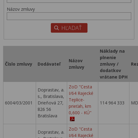
Názov zmluvy
Náklady na
plnenie
Názov
Číslo zmluvy
Dodávateľ
zmluvy /
Re
zmluvy
dodatkov
vrátane DPH
ZoD "Cesta
Doprastav, a.
I/64 Rajecké
s., Bratislava,
Teplice-
6004/03/2001
Drieňová 27,
114 964 333
MD
prieťah, km
826 56
0,600 - KÚ"
Bratislava
ZoD "Cesta
Doprastav, a.
I/64 Rajecké