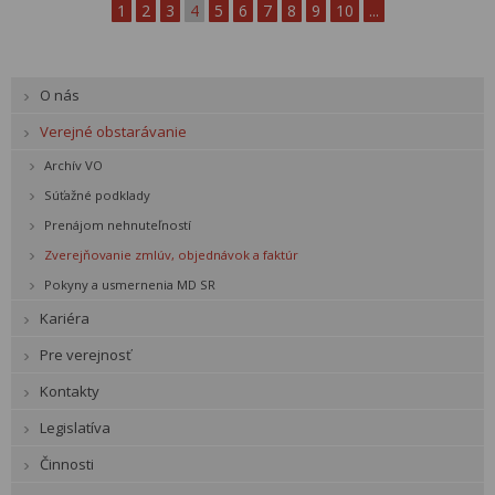
1
2
3
4
5
6
7
8
9
10
...
O nás
Verejné obstarávanie
Archív VO
Súťažné podklady
Prenájom nehnuteľností
Zverejňovanie zmlúv, objednávok a faktúr
Pokyny a usmernenia MD SR
Kariéra
Pre verejnosť
Kontakty
Legislatíva
Činnosti