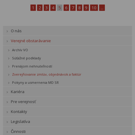
1
2
3
4
5
6
7
8
9
10
...
O nás
Verejné obstarávanie
Archív VO
Súťažné podklady
Prenájom nehnuteľností
Zverejňovanie zmlúv, objednávok a faktúr
Pokyny a usmernenia MD SR
Kariéra
Pre verejnosť
Kontakty
Legislatíva
Činnosti