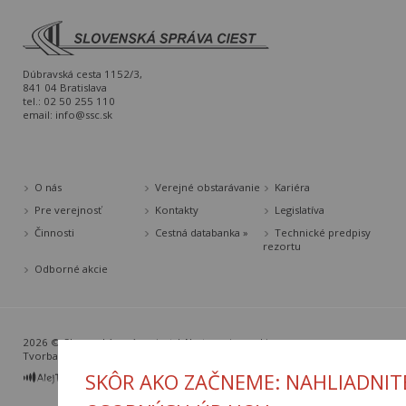
Dúbravská cesta 1152/3,
841 04 Bratislava
tel.: 02 50 255 110
email:
info@ssc.sk
O nás
Verejné obstarávanie
Kariéra
Pre verejnosť
Kontakty
Legislatíva
Činnosti
Cestná databanka »
Technické predpisy
rezortu
Odborné akcie
2026 © Slovenská správa ciest |
Nastavenia cookies
Tvorba web stránok
a
redakčný systém
od
AlejTech, spol. s r.o.
SKÔR AKO ZAČNEME: NAHLIADNIT