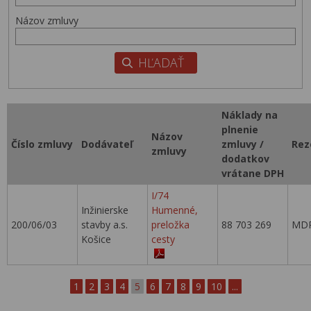
Názov zmluvy
Náklady na
plnenie
Názov
Číslo zmluvy
Dodávateľ
zmluvy /
Rez
zmluvy
dodatkov
vrátane DPH
I/74
Inžinierske
Humenné,
200/06/03
stavby a.s.
preložka
88 703 269
MDP
Košice
cesty
1
2
3
4
5
6
7
8
9
10
...